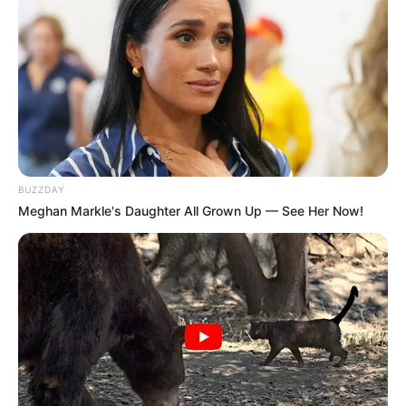
BUZZDAY
Meghan Markle's Daughter All Grown Up — See Her Now!
Pronostic Quinté+ logique ou la vérité sur le futur
Quinté gagnant
Le pronostic Quinté logique avec la liste des chevaux les
plus en vue du programme pour gagner. Vous pouvez
l’établir avec l’aide du logiciel Logic-prono et les grands
noms de la presse hippique comme: Bilto, Canal-Turf,