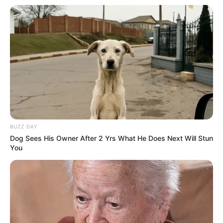
7 HARMONIE D’AINAY
4 ECOUTE EN TETE
11 KERIDA
13 HEROINE SMART
En cas de non-partant ou pour un champ élargi et par
ordre de préférence:
10 FLASH DAVIER
6 GALOPIN DE BALME
BUZZ DAY
Dog Sees His Owner After 2 Yrs What He Does Next Will Stun
You
En complément de notre pronostic Quinté+ vous
retrouverez un peu plus bas sur cette même page la
sélection d’une vingtaine de pronos de la presse
spécialisée ex: (Bilto, Equidia, Geny Courses, Le Matin de
Lausanne, Le Parisien, RTL, Tiercé Magazine, Zeturf et bien