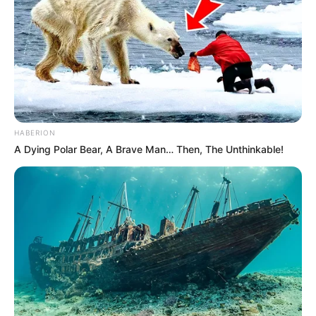
Bilan de la Base Quinté et statistiques des
courses PMU d’Obstacles
Retrouvez les statistiques vérités de la sélection presse.
Sans oublier le Bilan journalier de la
Base Quinté PMU
accessible sur la page des stats
pour les courses
d’Obstacles.
HABERION
A Dying Polar Bear, A Brave Man… Then, The Unthinkable!
A quelle fréquence la Base Turf et le Cheval
Gagnant sont-ils affichés ?
La base turf incontournable et le Cheval du jour sont
proposés du lundi au dimanche inclus. Soit une fréquence
de 365 jours/an n’hésitez pas à partager l’info et merci à
vous. Que ce soit sur Twitter, Facebook ou autre, peu