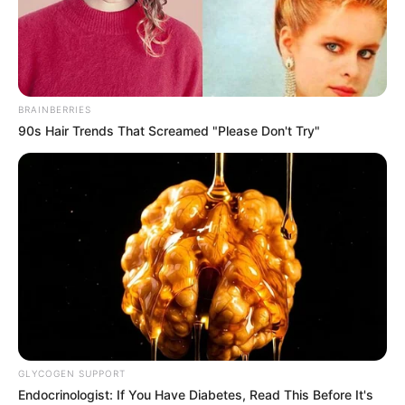
QUINTE 19-08-2024
BRAINBERRIES
90s Hair Trends That Screamed "Please Don't Try"
Pronostic Quinté+ PMU du 19 Août 2024 à
CLAIREFONTAINE GRAND STEEPLE-CHASE DE
LA VILLE DE DEAUVILLE
GLYCOGEN SUPPORT
Endocrinologist: If You Have Diabetes, Read This Before It's