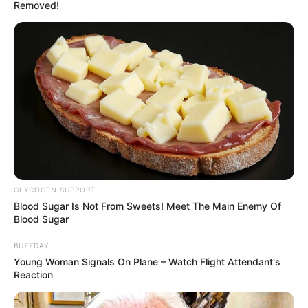
Removed!
GRAND STEEPLE-CHASE DE LA VILLE DE DEAUVILLE à
CLAIREFONTAINE – Steeple – 4500m – 16 Partants.
Base Prono Quinté ou Couplé gagnant du
jour dans le GRAND STEEPLE-CHASE DE LA
VILLE DE DEAUVILLE
La base prono du Quinté est établie avec notre logiciel qui
est 100% gratuit. Soit les 3 principaux favoris du Quinté
PMU du jour qui pourront vous permettre de faire ces
différents jeux:
GLYCOGEN SUPPORT
(liste de paris allant du plus risqué au prono plus soft.)
Blood Sugar Is Not From Sweets! Meet The Main Enemy Of
Blood Sugar
Un Tiercé.
BUZZDAY
Le couplé (jumelé) gagnant et/ou placé en combiné 3
Young Woman Signals On Plane – Watch Flight Attendant's
chevaux.
Reaction
Un 2sur4 en combiné 3Cv.
De 1 à 3 jeux simples Gagnants et/ou placés.