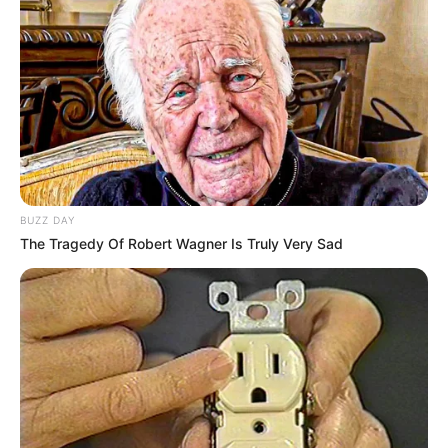
Sans oublier les possibilités de jouer la base quinté comme
super base Turf pour faire un Quarté Quinté. Une base
incontournable pour les jeux en champs réduits.
Suivez le bilan Journalier, Mensuel et Annuel sur le tableau
situé tout en bas de cette page.
7 HARMONIE D’AINAY
9 MUHTALAD
BUZZ DAY
3 MASTER NONANTAIS
The Tragedy Of Robert Wagner Is Truly Very Sad
Découvrez le
taux de réussite de onze pronostiqueurs de la
presse
au jeu du Simple Gagnant et Placé sur les 10
derniers Quintés d’Obstacles.
Les Meilleures cotes pour les plus grandes compétitions de
Football sont ici
.