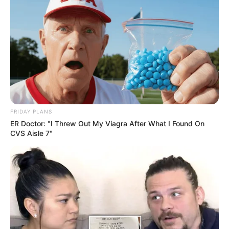
FRIDAY PLANS
ER Doctor: "I Threw Out My Viagra After What I Found On
CVS Aisle 7"
NUMEROS ASTRO QUINTE CHANCE DU JOUR
Le Spécial Tocard du GRAND STEEPLE-CHASE
DE LA VILLE DE DEAUVILLE
Le spécial Tocard de meilleur pronostic est assurément un
jeu spéculatif donc risqué…