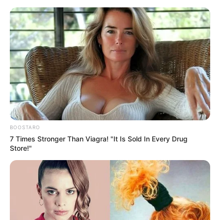
Aller
au
LE MEILLEUR PRONOSTIC
contenu
La Base du QUINTÉ au Special Tocard du PMU
Menu
BOOSTARO
7 Times Stronger Than Viagra! "It Is Sold In Every Drug
Store!"
GRAND STEEPLE-CHASE DE DEAUVILLE