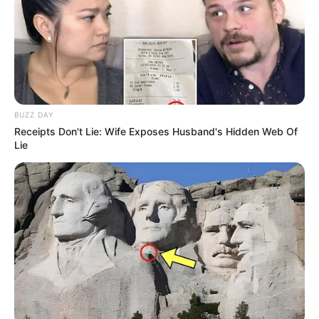
BUZZ DAY
Receipts Don't Lie: Wife Exposes Husband's Hidden Web Of
Lie
NUMEROS ASTRO QUINTE CHANCE DU JOUR
Spécial Tocard du PRIX DE L’ALLEE DES
PHILOSOPHES
Le spécial Tocard de meilleur pronostic est assurément un
jeu spéculatif donc risqué…
9 QUEEN OF SPEED
= 14ème à 70 /1