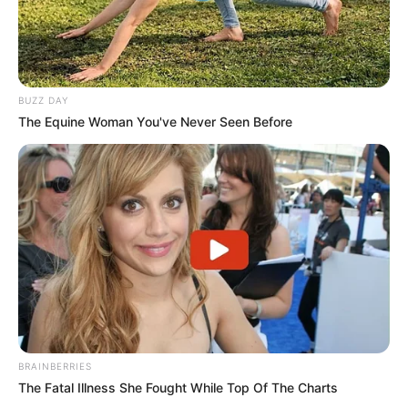
BUZZ DAY
The Equine Woman You've Never Seen Before
Bilan de la Base Quinté et les stats des courses de
Plat
Retrouvez dorénavant toutes les statistiques des courses
PMU de Plat ainsi que le bilan journalier de la
Base Quinté
sur cette page de stats
.
Frequence de la Base Turf et du Cheval Gagnant
BRAINBERRIES
The Fatal Illness She Fought While Top Of The Charts
La base turf incontournable et le Cheval du jour sont