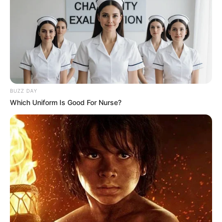
BUZZ DAY
Which Uniform Is Good For Nurse?
Base Quinté et Spécial Tocard pour le
Programme et Pronostic PMU du 1er Mars
2023 – PRIX DE L’ALLEE DES PHILOSOPHES
CHANTILLY – 13h55 – Plat – 1300m – 16 Partants – Corde à
droite
Base PMU du Quinté ou Couplé gagnant du