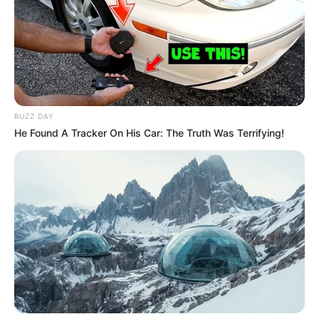
situé tout en bas de cette page.
3 MAGIC VATI
= 2ème
5 RAYSTEVE
= 1er
10 NOCE D’OR
= 3ème
3-5-10 = Tiercé + les Couplés + 3x 2sur4.
BUZZ DAY
He Found A Tracker On His Car: The Truth Was Terrifying!
Découvrez le
taux de réussite de onze pronostiqueurs de la
presse
au jeu du Simple Gagnant et Placé sur les 10 derniers
Quintés de Plat.
Les Meilleures cotes pour les plus grandes compétitions de
Football sont ici
.