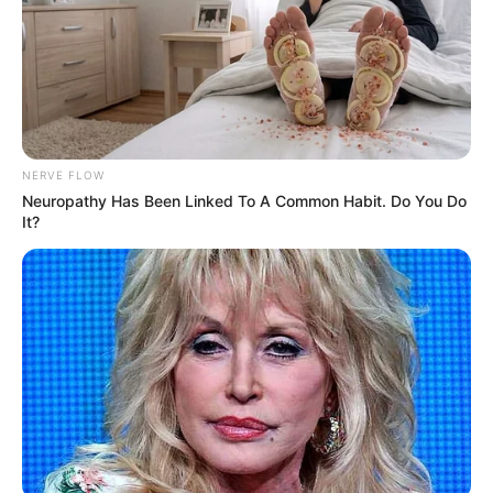
3 MAGIC VATI
9 QUEEN OF SPEED
15 ROMANTIC MOON
7 MOWAEVA
En cas de non-partant ou pour un champ élargi et par
ordre de préférence:
NERVE FLOW
Neuropathy Has Been Linked To A Common Habit. Do You Do
8 BACCHILIDE
It?
4 TOIJK
En complément de notre pronostic Quinté+ vous
retrouverez un peu plus bas sur cette même page la
sélection d’une vingtaine de pronos de la presse
spécialisée ex: (Bilto, Equidia, Geny Courses, Le Matin de
Lausanne, Le Parisien, RTL, Tiercé Magazine, Zeturf et bien