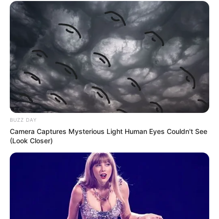
proposés du lundi au dimanche inclus. Soit une fréquence
de 365 jours/an ce qui mérite bien un petit « j’aime » merci
à vous. N’hésitez pas à partager que ce soit sur Twitter,
Facebook ou autre, peu importe celui qui a votre
préférence parmi les réseaux sociaux.
Partagez sur les réseaux! Merci à Vous!
BUZZ DAY
Camera Captures Mysterious Light Human Eyes Couldn't See
(Look Closer)