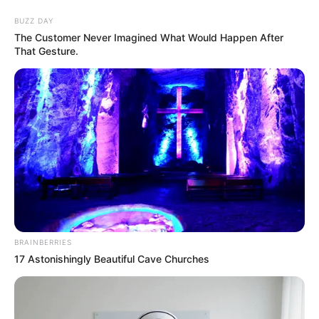
Aller
au
LE MEILLEUR PRONOSTIC
BUZZ DAY
contenu
The Customer Never Imagined What Would Happen After
That Gesture.
La Base du QUINTÉ au Special Tocard du PMU
Menu
BRAINBERRIES
17 Astonishingly Beautiful Cave Churches
PRIX ALLEE PHILOSOPHES 2023