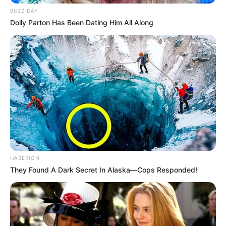
d’autres).
BUZZ DAY
Egalement à votre disposition et dans le but de vous
Dolly Parton Has Been Dating Him All Along
faciliter l’analyse de ce quinté, vous pourrez découvrir
les
dernières statistiques des pronostiqueurs sur les courses
de Trot attelé.
HABERION
They Found A Dark Secret In Alaska—Cops Responded!
POWERBALL N° CHANCE