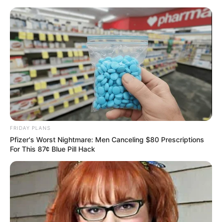
MEILLEURES OFFRES DE LA SEMAINE !
FRIDAY PLANS
Pfizer's Worst Nightmare: Men Canceling $80 Prescriptions
For This 87¢ Blue Pill Hack
Pronostic Quinté+ logique ou la vérité sur le futur
Quinté gagnant
Le pronostic Quinté logique avec la liste des chevaux les
plus en vue du programme pour gagner. Vous pouvez