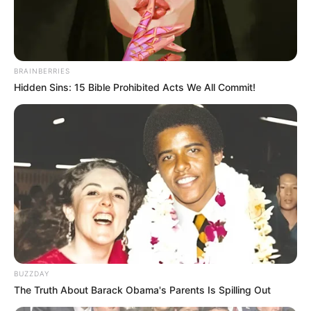
PMU 29-01-2025
BRAINBERRIES
Hidden Sins: 15 Bible Prohibited Acts We All Commit!
Pronostic Quinté+ PMU du 29 Janvier 2025 à
PAU PRIX EQUIDIA (PRIX ANNIE HUTTON)
BUZZDAY
The Truth About Barack Obama's Parents Is Spilling Out
Quinté du jour le PRIX EQUIDIA (PRIX ANNIE HUTTON) à