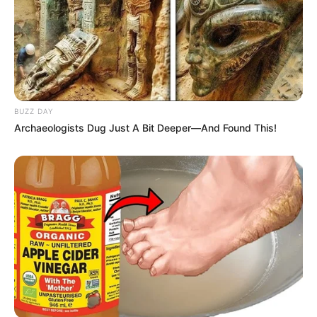
Les Secondes Chances du Quinté du jour
Des candidats sérieux pour les places.
Juste Une d’Athou (16)
Performante lors de ses débuts sur le steeple palois, elle
BUZZ DAY
semble en forme et bien placée au poids. Sous la monte de
Archaeologists Dug Just A Bit Deeper—And Found This!
Clément Lefebvre, elle pourrait surprendre.
Inside Montlioux (7)
Toujours vaillant et appréciant le terrain profond, il devrait
à nouveau lutter pour les places d’honneur.
J’Arrive de l’Est (8)
Cheval de fond et habitué des courses longues, il pourrait
créer une surprise sur ce parcours sélectif.
Always Love You (10)