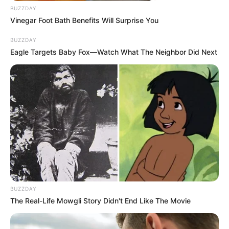
Régulier dans ce type d’épreuves, il vise avant tout une
BUZZDAY
place dans la combinaison gagnante.
Vinegar Foot Bath Benefits Will Surprise You
MEILLEURES OFFRES DE LA SEMAINE !
BUZZDAY
Eagle Targets Baby Fox—Watch What The Neighbor Did Next
BUZZDAY
The Real-Life Mowgli Story Didn't End Like The Movie
Les Bons Outsiders du Quinté dans le PRIX
EQUIDIA (PRIX ANNIE HUTTON)