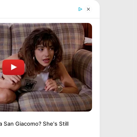
QATAR PRIX DE L’ARC DE TRIOMPHE
LE PRIX DE DIANE LONGINES
LE GRAND STEEPLE-CHASE DE PARIS
MUSIQUE DU CHEVAL SA LECTURE
QUINTÉ SPOT
PARIONS FOOTBALL
CONSEILS AUX DEBUTANTS
Turf Jeu Simple
LOTERIES INTERNATIONALES
MONETISATION
 San Giacomo? She's Still