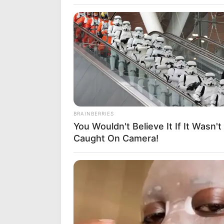
Base Quinté et Spécial Toc
gratuit du 12 Avril 2024 PRI
BRAINBERRIES
You Wouldn't Believe It If It Wasn't
Caught On Camera!
VINCENNES – Attelé – 2850m – 16 Part
Base Prono PMU du Quinté o
ARIEL
La base prono du Quinté est établie ave
principaux favoris du Quinté PMU du j