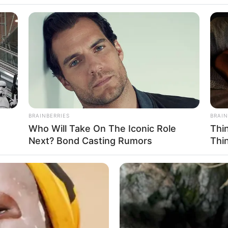
ard pour le Programme et Pronostic PMU
X ARIEL
BRAINBERRIES
BRAIN
Who Will Take On The Iconic Role
Thi
Next? Bond Casting Rumors
Thi
ants – Corde à gauche
u Couplé gagnant du jour dans le PRIX
c notre logiciel qui est 100% gratuit. Soit les 3
our qui pourront vous permettre de faire ces