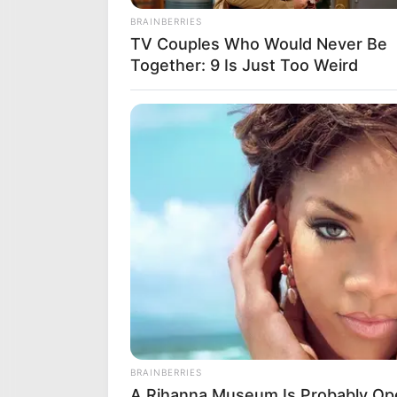
Les Meilleures cotes pour le
BRAINBERRIES
TV Couples Who Would Never Be
Together: 9 Is Just Too Weird
NUMEROS AS
Spécial Tocard du PRIX ARIE
Le spécial Tocard de meilleur pronost
Prono soft analyse logique 
14 JE REVE DU BOIS
8 WORKING CLASS HERO
BRAINBERRIES
9 JOOST D’OLERON
A Rihanna Museum Is Probably Op