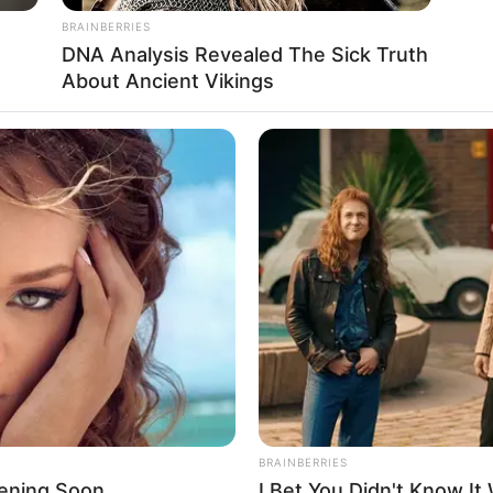
s plus grandes compétitions de
Football sont ici
.
BRAINBERRIES
DNA Analysis Revealed The Sick Truth
About Ancient Vikings
TRO QUINTE CHANCE DU JOUR
L
ic est assurément un jeu spéculatif donc risqué…
16 JALIMEDE
du quinté du jour en 5 chevaux
BRAINBERRIES
ening Soon
I Bet You Didn't Know It