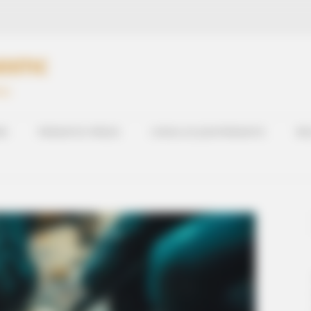
OSTIC
PMU
RD
PRONOSTICS PRESSE
CHEVAL DU JOUR PRONOSTIC
RES
at Give Us Shivers