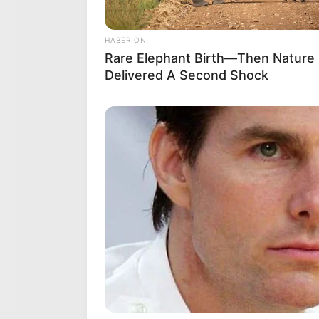
HABERION
Rare Elephant Birth—Then Nature
PO
Delivered A Second Shock
Quel opérateur pour jouer l
Vous pouvez parier le Quinté du jour c
comparer les offres de chacun d’entre
Jeux à 
Et sans oublier le pronostic du
Cheval