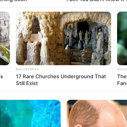
r les réseaux! Merci à Vous!
té du jour en cinq chevaux
BRAINBERRIES
BRAIN
as
17 Rare Churches Underground That
The
Still Exist
Fan
mp élargi et par ordre de préférence: