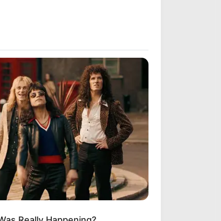
ARCHIVES
Archives
 Was Really Happening?