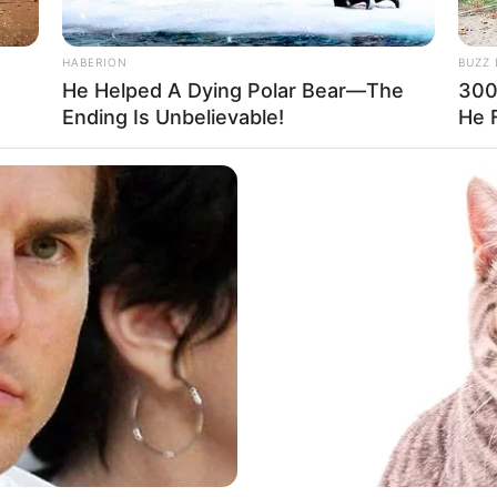
HABERION
BUZZ 
He Helped A Dying Polar Bear—The
300
WERBALL N° CHANCE
Ending Is Unbelievable!
He 
e Tiercé Quarté Quinté?
hez l’un des opérateurs ci-dessous, n’hésitez pas à
 eux.
0.10 € exclusivité du Web
 du Jour
!