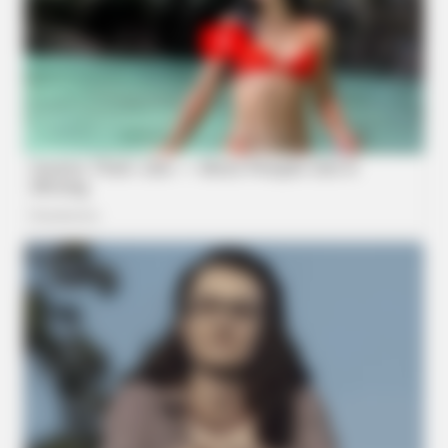
She Chose To Remove The Tattoos On Her Face. Look At Her
Now
BUZZ DAY
The Truth About Archie They Couldn't Hide Any Longer