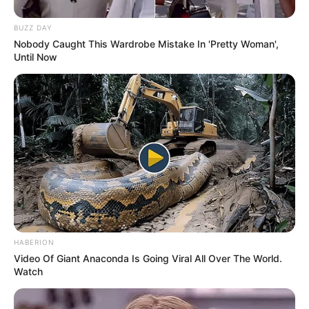
cinq chevaux
BUZZ DAY
Nobody Caught This Wardrobe Mistake In 'Pretty Woman',
7 RAQEEBB
Until Now
3 LORCAN
8 GREENWOOD
1 SWISS BANK
13 LEV
En cas de non-partant ou pour un champ élargi et par
ordre de préférence:
15 BELLE ANSE
2 LE SAGE
HABERION
Video Of Giant Anaconda Is Going Viral All Over The World.
Watch
En complément de notre pronostic Quinté+ vous