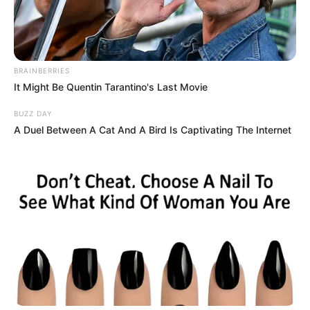
QUINTE 27-06-2024
BRAINBERRIES
It Might Be Quentin Tarantino's Last Movie
BUZZ DAY
A Duel Between A Cat And A Bird Is Captivating The Internet
Base Quinté et Spécial Tocard pour le
Programme et Pronostic PMU gratuit du 27
Juin 2024 – PRIX DU BASSIN D’ARCACHON –
STOA PROMOTION