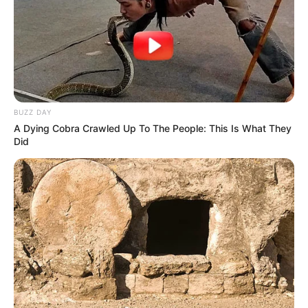
Sans oublier les possibilités de jouer la base quinté comme
super base Turf pour faire un Quarté Quinté. Une base
incontournable pour les jeux en champs réduits.
3 LORCAN
5 DOM BERTRAND
BUZZ DAY
7 RAQEEBB
A Dying Cobra Crawled Up To The People: This Is What They
Did
Découvrez le
taux de réussite de onze pronostiqueurs de la
presse
au jeu du Simple Gagnant et Placé sur les 10 derniers
Quintés de Plat.