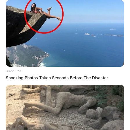
Turfomania : 9 – 10 – 14 – 1 – 4 – 11 – 5 – 12
ZEturf.fr : 5 – 3 – 10 – 2 – 7 – 9 – 1 – 11
Découvrez encore plus de
Pronos de la presse avec le Turf
complet du jour
.
MEILLEURES OFFRES DE LA SEMAINE !
BUZZ DAY
Shocking Photos Taken Seconds Before The Disaster