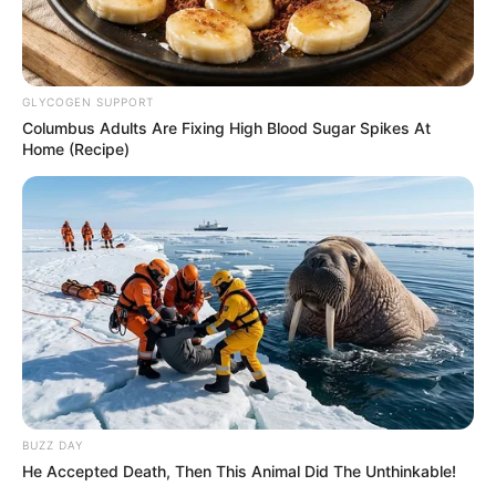
de chacun d’entre eux.
Jeux à 0.10 € exclusivité du Web
GLYCOGEN SUPPORT
Columbus Adults Are Fixing High Blood Sugar Spikes At
Home (Recipe)
Et sans oublier le pronostic du
Cheval du Jour
!
Arrivée du Quinté du jour, qui est le gagnant du
PRIX DU BASSIN D’ARCACHON – STOA
PROMOTION
1er 13 LEV
BUZZ DAY
2e 9 ZVAROSHKA
He Accepted Death, Then This Animal Did The Unthinkable!
3e 14 CAESARS PALACE