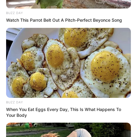
BUZZ DAY
Watch This Parrot Belt Out A Pitch-Perfect Beyonce Song
BUZZ DAY
When You Eat Eggs Every Day, This Is What Happens To
NUMEROS ASTRO QUINTE CHANCE DU JOUR
Your Body
Spécial Tocard du PRIX DU BASSIN
D’ARCACHON – STOA PROMOTION