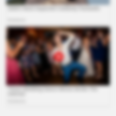
HABERION
Scientist Finds Object In Ice—And Freezes In Fear!
INSTANTHUB