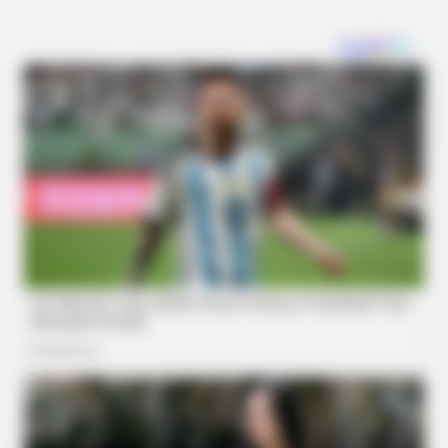
Frequence de la Base Turf et du Cheval Gagnant
BUZZ DAY
La base turf incontournable et le Cheval du jour sont
Remember Her? You Better Sit Down Before You See Her Now
proposés du lundi au dimanche inclus. Soit une fréquence
de 365 jours/an ce qui mérite bien un petit « j’aime » merci
à vous. N’hésitez pas à partager que ce soit sur Twitter,
Facebook ou autre, peu importe celui qui a votre
préférence parmi les réseaux sociaux.
Partagez sur les réseaux! Merci à Vous!
BOOSTARO
7 Times Stronger Than Viagra! "It Is Sold In Every Drug
Store!"
BUZZ DAY