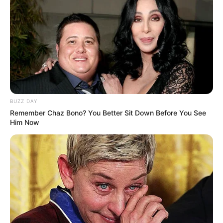
BUZZ DAY
Remember Chaz Bono? You Better Sit Down Before You See
Him Now