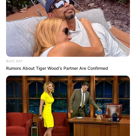
Sans oublier les possibilités de jouer la base quinté comme
super base Turf pour faire un Quarté Quinté. Une base
incontournable pour les jeux en champs réduits.
Suivez le bilan Journalier, Mensuel et Annuel sur le tableau
situé sur la
page des stats
.
16 GLOBAL AGREEMENT
1 HERALDIQUE
12 CANTO DEI VENTI
BUZZ DAY
Rumors About Tiger Wood's Partner Are Confirmed
Découvrez le
taux de réussite de onze pronostiqueurs de la
presse
au jeu du Simple Gagnant et Placé sur les 10 derniers
Quinté de Trot attelé.
Les Meilleures cotes pour les plus grandes compétitions de
Football sont ici
.