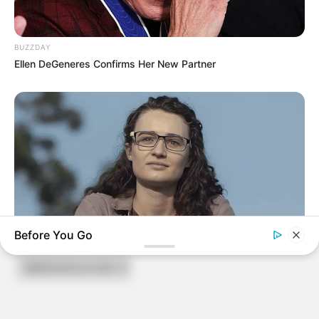
BUZZDAY
Ellen DeGeneres Confirms Her New Partner
ARCHIVES
Before You Go
Archives
BRAINBERRIES
2025’s Most Impactful Celebrity Farewells