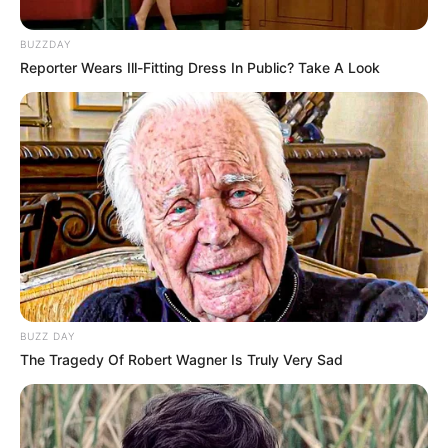
BUZZDAY
Reporter Wears Ill-Fitting Dress In Public? Take A Look
LIRE LA SUITE
BUZZ DAY
The Tragedy Of Robert Wagner Is Truly Very Sad