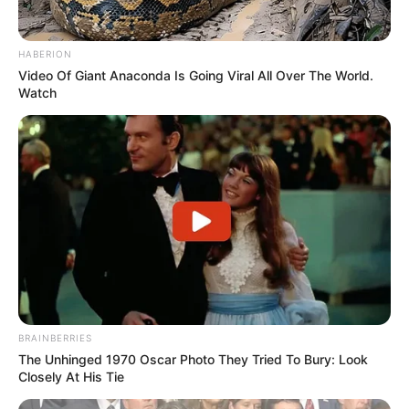
Egalement à votre disposition et dans le but de vous
faciliter l’analyse de ce quinté, vous pourrez découvrir
les
dernières statistiques des pronostiqueurs sur les courses
HABERION
Video Of Giant Anaconda Is Going Viral All Over The World.
de Trot attelé
..
Watch
BRAINBERRIES
POWERBALL N° CHANCE
The Unhinged 1970 Oscar Photo They Tried To Bury: Look
Closely At His Tie
Quel opérateur pour jouer le Tiercé Quarté