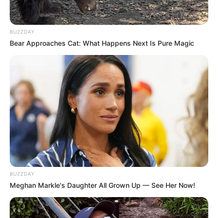
VINCENNES – Attelé – 2100m – 16 Partants – Corde à
gauche
BUZZDAY
Base Prono PMU du Quinté ou Couplé
Bear Approaches Cat: What Happens Next Is Pure Magic
gagnant du jour dans le PRIX BETTINA
La base prono du Quinté est établie avec notre logiciel qui
est 100% gratuit. Soit les 3 principaux favoris du Quinté
PMU du jour qui pourront vous permettre de faire ces
différents jeux:
(liste de paris allant du plus risqué au prono plus soft.)
Un Tiercé.
Le couplé (jumelé) gagnant et/ou placé en combiné 3
chevaux.
BUZZDAY
Meghan Markle's Daughter All Grown Up — See Her Now!
Un 2sur4 en combiné 3Cv.
De 1 à 3 jeux simples Gagnants et/ou placés.