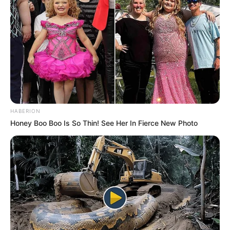
10 DOWHATYOUDODOWELL
6 INFANT PERRINE
En cas de non-partant ou pour un champ élargi et par
ordre de préférence:
3 LAST WINNER
14 IPALIO
HABERION
Honey Boo Boo Is So Thin! See Her In Fierce New Photo
En complément de notre pronostic Quinté+ vous
retrouverez un peu plus bas sur cette même page la
sélection d’une vingtaine de pronos de la presse
spécialisée ex: (Bilto, Equidia, Geny Courses, Le Matin de
Lausanne, Le Parisien, RTL, Tiercé Magazine, Zeturf et bien
d’autres).