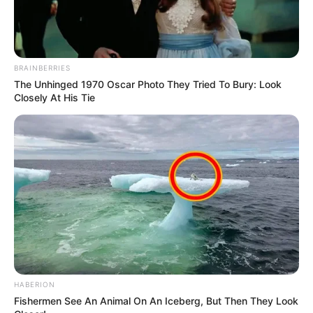
Facebook ou autre, peu importe celui qui a votre
préférence parmi les réseaux sociaux.
Partagez sur les réseaux! Merci à Vous!
BRAINBERRIES
The Unhinged 1970 Oscar Photo They Tried To Bury: Look
Closely At His Tie
HABERION
Fishermen See An Animal On An Iceberg, But Then They Look