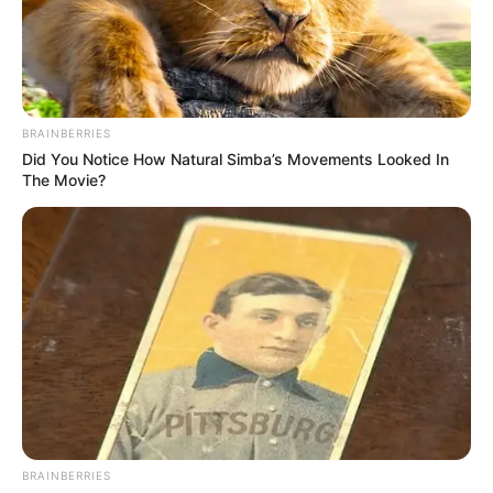
PMU 09-07-2024
BRAINBERRIES
Did You Notice How Natural Simba’s Movements Looked In
The Movie?
Base Quinté et Spécial Tocard pour le
Programme et Pronostic PMU du 9 Juillet
2024 – PRIX DU CHATEAU DE PIERREFONDS
BRAINBERRIES