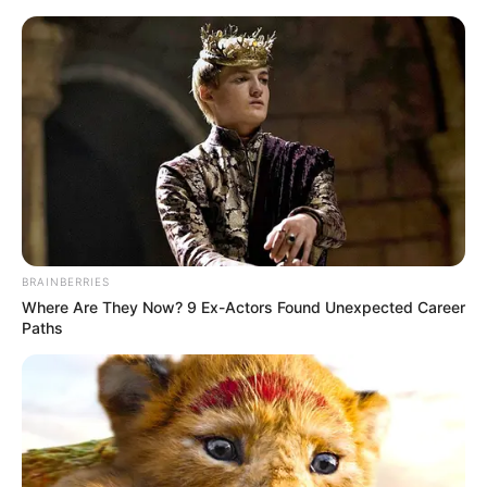
Aller
au
LE MEILLEUR PRONOSTIC
contenu
La Base du QUINTÉ au Special Tocard du PMU
Menu
BRAINBERRIES
Where Are They Now? 9 Ex-Actors Found Unexpected Career
Paths
PRIX CHATEAU DE PIERREFONDS QUINTE