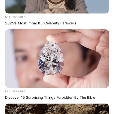
Spécial Tocard du PRIX DU CHATEAU DE
PIERREFONDS
BRAINBERRIES
2025’s Most Impactful Celebrity Farewells
Le spécial Tocard de meilleur pronostic est assurément un
jeu spéculatif donc risqué…
4 SANTURIN
Prono soft analyse logique du quinté du
jour en 5 chevaux
2 KANESHYA
11 CHEEK TO CHEEK
7 LORENZO DE MEDICI
BRAINBERRIES
13 RODAINAH
Discover 15 Surprising Things Forbidden By The Bible
1 JUST LIGHT
Partagez sur les réseaux! Merci à Vous!