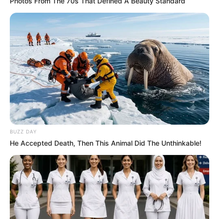
Photos From The 70s That Defined A Beauty Standard
POWERBALL N° CHANCE
Quel opérateur pour jouer le Tiercé Quarté
Quinté?
Vous pouvez parier le Quinté du jour chez l’un des
BUZZ DAY
opérateurs suivant: Zeturf.fr, Genybet.fr ou PMU.fr,
He Accepted Death, Then This Animal Did The Unthinkable!
n’hésitez pas à comparer les offres de chacun d’entre eux.
Jeux à 0.10 € exclusivité du Web