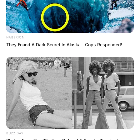
En complément de notre pronostic Quinté+ vous
retrouverez un peu plus bas sur cette même page la
sélection d’une vingtaine de pronos de la presse
HABERION
spécialisée ex: (Bilto, Equidia, Geny Courses, Le Matin de
They Found A Dark Secret In Alaska—Cops Responded!
Lausanne, Le Parisien, RTL, Tiercé Magazine, Zeturf et bien
d’autres).
Egalement à votre disposition et dans le but de vous
faciliter l’analyse de ce quinté, vous pourrez découvrir
les
dernières statistiques des pronostiqueurs sur les courses
de Trot attelé.
BUZZ DAY