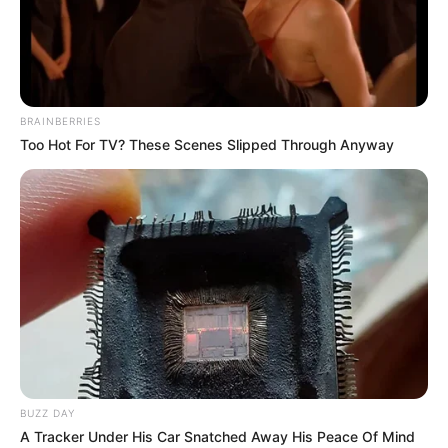
BRAINBERRIES
PRIX COLLECTIVITES LOCALES PRONOSTIC
Too Hot For TV? These Scenes Slipped Through Anyway
PMU 28-07-2024
BUZZ DAY
A Tracker Under His Car Snatched Away His Peace Of Mind
Pronostic Quinté+ du PMU à DEAUVILLE et