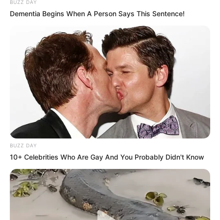
BUZZ DAY
Dementia Begins When A Person Says This Sentence!
BUZZ DAY
10+ Celebrities Who Are Gay And You Probably Didn't Know
NUMEROS ASTRO QUINTE CHANCE DU JOUR