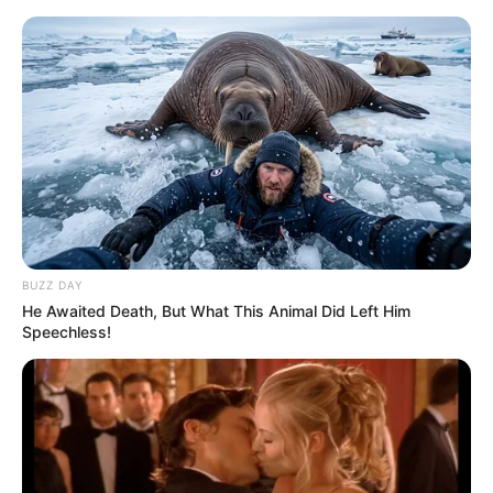
Aller
au
LE MEILLEUR PRONOSTIC
contenu
La Base du QUINTÉ au Special Tocard du PMU
Menu
BUZZ DAY
He Awaited Death, But What This Animal Did Left Him
Speechless!