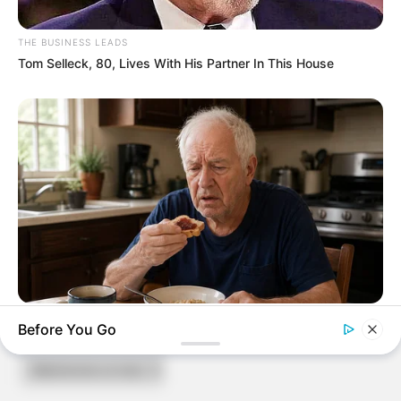
THE BUSINESS LEADS
Tom Selleck, 80, Lives With His Partner In This House
NEUROMIND PRO
ARCHIVES
Before You Go
Japan's Oldest Doctors Say Memory Loss Isn't Age: Just
Stop Eating These 3 Foods
Archives