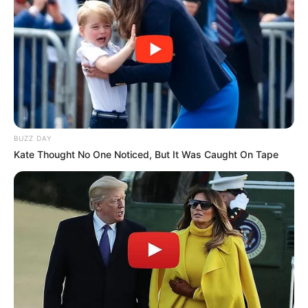
Sans oublier les possibilités de jouer la base quinté comme
super base Turf pour faire un Quarté Quinté. Une base
incontournable pour les jeux en champs réduits.
Suivez le bilan Journalier, Mensuel et Annuel sur le tableau
situé sur la
page des stats
.
3 IBIKI DE HOUELLE
= 1er
11 HIP HOP HAUFOR
= 5ème
14 ERIC THE EEL
= 2ème
BUZZ DAY
Kate Thought No One Noticed, But It Was Caught On Tape
3-14 = Couplé Gagnant et 2sur4.
Découvrez le
taux de réussite de onze pronostiqueurs de la
presse
au jeu du Simple Gagnant et Placé sur les 10 derniers
Quinté de Trot attelé.
Les Meilleures cotes pour les plus grandes compétitions de
Football sont ici
.