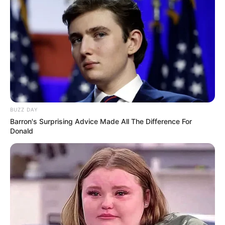
BUZZ DAY
Barron's Surprising Advice Made All The Difference For
Donald
NUMEROS ASTRO QUINTE CHANCE DU JOUR
Spécial Tocard du PRIX DE BAR-LE-DUC
Le spécial Tocard de meilleur pronostic est assurément un
jeu spéculatif donc risqué…