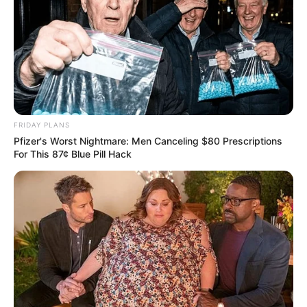
incontournable pour les jeux en champs réduits.
Suivez le bilan Journalier, Mensuel et Annuel sur le tableau
situé sur la
page des stats
.
8 GINO TOSCA
= 3ème
4 FOSTER WOOD
= 2ème
2 EQUEJUELO
= DAI
FRIDAY PLANS
8-4 = Couplé + 2sur4.
Pfizer's Worst Nightmare: Men Canceling $80 Prescriptions
Après-coup et c’est forcément plus facile, la moins
For This 87¢ Blue Pill Hack
onéreuse des combinaisons gagnantes aurait-été de jouer
la base + le premier cheval du champ élargi en Tiercé
combiné 4 chevaux pour une
mise de *4.00 €
et un
rapport
de *61,50 €
(*info PMU.fr).
Découvrez le
taux de réussite de onze pronostiqueurs de la
presse
au jeu du Simple Gagnant et Placé sur les 10 derniers
Quinté de Trot attelé.