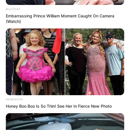
gratuit et obtenez un pronostic Logique ou avec des
BUZZDAY
outsiders.
Embarrassing Prince William Moment Caught On Camera
(Watch)
MEILLEURES OFFRES DE LA SEMAINE !
HABERION
Honey Boo Boo Is So Thin! See Her In Fierce New Photo