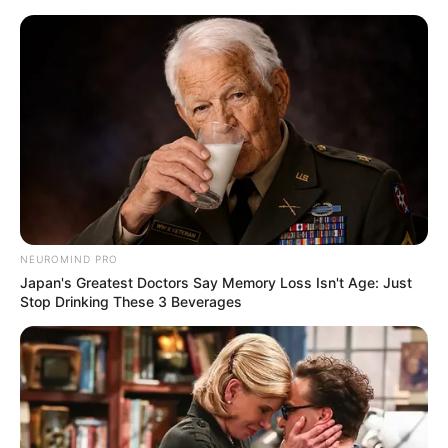
Aller
au
LE MEILLEUR PRONOSTIC
contenu
La Base du QUINTÉ au Special Tocard du PMU
Menu
NEUROMIND PRO
Japan's Greatest Doctors Say Memory Loss Isn't Age: Just
Stop Drinking These 3 Beverages
PRIX DE GROSBOIS 05-06-2023