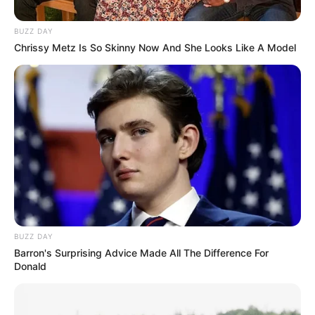
Les Meilleures cotes pour les plus grandes compétitions de
BUZZ DAY
Football sont ici
.
Chrissy Metz Is So Skinny Now And She Looks Like A Model
LIRE LA SUITE
BUZZ DAY
Barron's Surprising Advice Made All The Difference For
Donald