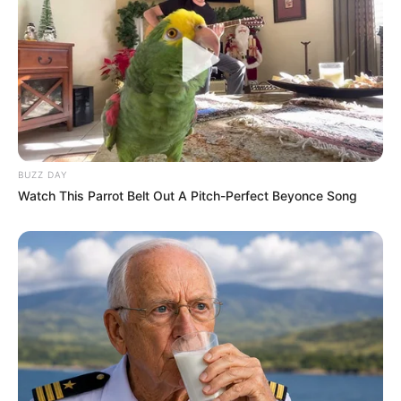
POWERBALL N° CHANCE
Quel opérateur pour jouer le Tiercé Quarté
Quinté?
Vous pouvez parier le Quinté du jour chez l’un des
BUZZ DAY
opérateurs ci-dessous, n’hésitez pas à comparer les offres
Watch This Parrot Belt Out A Pitch-Perfect Beyonce Song
de chacun d’entre eux.
Jeux à 0.10 € exclusivité du Web