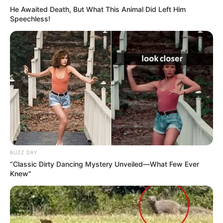
He Awaited Death, But What This Animal Did Left Him
Speechless!
MEILLEURES OFFRES DE LA SEMAINE !
BUZZ DAY
“Classic Dirty Dancing Mystery Unveiled—What Few Ever
Knew"