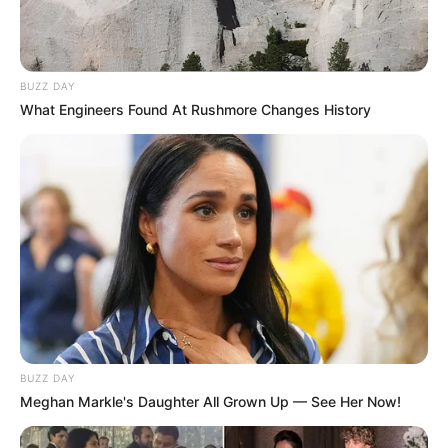
des
MONSIEUR LE PRINCE
PRONOSTIC QUINTE PMU 30-
Equidia : 10 – 9 – 2 – 13 – 1 – 12 – 4 – 5
Europe 1 : 3 – 12 – 15 – 9 – 14 – 13 – 10 – 1
articles
QUINTE 28-10-2024
10-2024
→
Geny Courses : 6 – 9 – 12 – 13 – 15 – 2 – 3 – 1
L’indépendant : 2 – 9 – 5 – 1 – 6 – 15 – 10 – 13
BUZZ DAY
La Dépêche : 9 – 3 – 1 – 15 – 2 – 10 – 6 – 5
Rechercher :
What Engineers Found At Rushmore Changes History
Le Matin de Lausanne : 9 – 2 – 1 – 6 – 10 – 5 – 13 – 4
Suite des Pronostics en Or de la presse PMU pour
CALCULETTE DE DUTCHING
le Quinté du jour
LE QATAR PRIX DU JOCKEY CLUB
LE GRAND PRIX D’AMÉRIQUE
MEILLEURES OFFRES DE LA SEMAINE !
QATAR PRIX DE L’ARC DE TRIOMPHE
LE PRIX DE DIANE LONGINES
Le Parisien : 9 – 2 – 1 – 10 – 15 – 6 – 3 – 7
LE GRAND STEEPLE-CHASE DE PARIS
Le Rep. Lorrain : 1 – 6 – 2 – 7 – 15 – 9 – 10 – 13
MUSIQUE DU CHEVAL SA LECTURE
Les 7 du W.E. : 9 – 6 – 2 – 1 – 10 – 3 – 7 – 13
QUINTÉ SPOT
BUZZ DAY
Midi-Libre : 1 – 6 – 2 – 9 – 13 – 5 – 10 – 15
PARIONS FOOTBALL
Meghan Markle's Daughter All Grown Up — See Her Now!
Ouest France : 9 – 6 – 15 – 10 – 7 – 2 – 12 – 11
CONSEILS AUX DEBUTANTS
RMC : 5 – 9 – 1 – 10 – 2 – 6 – 4 – 3