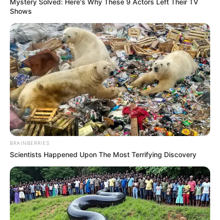
Mystery Solved: Here's Why These 9 Actors Left Their TV
Shows
NUMEROS ASTRO QUINTE CHANCE DU JOUR
Spécial Tocard du PRIX DE LA ROUTE DES
PRINCES
Le spécial Tocard de meilleur pronostic est assurément un
jeu spéculatif donc risqué…
5 SHINNING OCEAN
BRAINBERRIES
Pronostic Quinté soft une analyse logique
Scientists Happened Upon The Most Terrifying Discovery
du Quinté+ du jour en 5 chevaux
9 ZVAROSHKA
2 FREJA
10 PTIT PEDRO