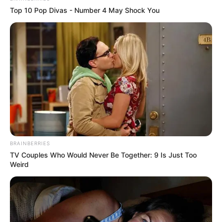
12 HALEINE
Top 10 Pop Divas - Number 4 May Shock You
Les Favoris PRIX DE LA ROUTE DES PRINCES
9. ZVAROSHKA : Attendue sur ce parcours, elle reste sur
plusieurs excellentes places, dont une 2e place au Grand
Handicap de Deauville. Sa forme et son adaptation à la PSF
en font une première chance.
3. OPALUS ROAD : Régulier dans les Quintés, il a un
BRAINBERRIES
excellent passé sur ce parcours. Confié à un jockey
TV Couples Who Would Never Be Together: 9 Is Just Too
expérimenté, il est un candidat sûr pour le podium.
Weird
1. CENTRAL PARK WEST : Récemment lauréat à ce niveau, il
a cependant un poids plus lourd à porter. Très constant, il
reste un choix sûr pour une place à l’arrivée.
2. FREJA : Cette jument est dotée d’une vitesse finale
redoutable. Bien que la distance puisse être une limite,