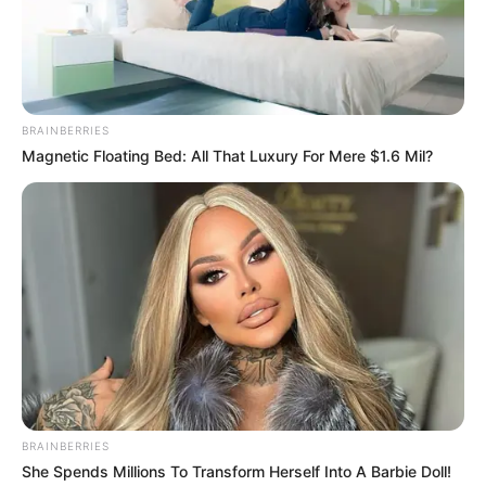
incontournable pour les jeux en champs réduits.
9 ZVAROSHKA
2 FREJA
10 PTIT PEDRO
BRAINBERRIES
Magnetic Floating Bed: All That Luxury For Mere $1.6 Mil?
Découvrez le
taux de réussite de onze pronostiqueurs de la
presse
au jeu du Simple Gagnant et Placé sur les 10 derniers
Quintés de Plat.
BRAINBERRIES
She Spends Millions To Transform Herself Into A Barbie Doll!