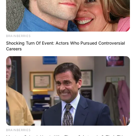
BRAINBERRIES
Shocking Turn Of Event: Actors Who Pursued Controversial
Careers
BRAINBERRIES