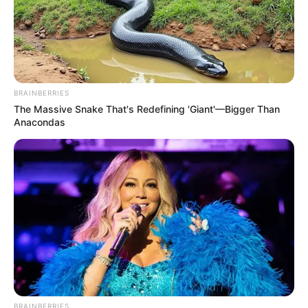
1 CENTRAL PARK WEST
3 OPALUS ROAD
Partagez sur les réseaux! Merci à Vous!
Le pronostic quinté spéculatif du jour en
BRAINBERRIES
The Massive Snake That's Redefining 'Giant'—Bigger Than
cinq chevaux
Anacondas
10 PTIT PEDRO
9 ZVAROSHKA
5 SHINNING OCEAN
15 STAR ROCK
6 TIGRR
En cas de non-partant ou pour un champ élargi et par
ordre de préférence:
7 SKY POWER
BRAINBERRIES