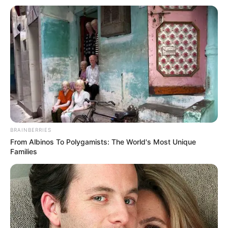
LIRE LA SUITE
Les Meilleures cotes pour les plus grandes compétitions de
Football sont ici
.
BRAINBERRIES
From Albinos To Polygamists: The World's Most Unique
Families