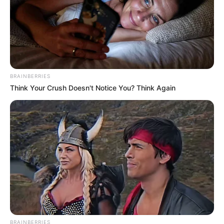
elle reste compétitive sur cette surface et devrait lutter
pour les premières places.
MEILLEURES OFFRES DE LA SEMAINE !
BRAINBERRIES
Les Secondes Chances du Quinté du jour
Think Your Crush Doesn't Notice You? Think Again
10. PTIT PEDRO : Bien placé à la corde et ayant montré une
pointe de vitesse, il est un candidat sérieux pour un
accessit. Son retour en forme est encourageant.
7. SKY POWER : Avec une excellente aptitude au tracé
cantilien, il est capable de bien faire malgré un tirage en
dehors. C’est un bon outsider à surveiller.
6. TIGRR : Régulier, il a montré qu’il pouvait être
performant sur cette surface. Avec une position de départ
favorable, il est attendu aux accessits.
13. SIMPLY STRIKING : Cheval expérimenté, il n’a peut-être
BRAINBERRIES