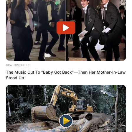
Tiercé-Magazine : 9 – 2 – 1 – 10 – 15 – 6 – 3 – 7
Tropiques-FM : 9 – 3 – 1 – 15 – 2 – 10 – 6 – 5
Turf Jeu Simple
Turfomania : 6 – 9 – 12 – 4 – 11 – 2 – 13 – 1
LOTERIES INTERNATIONALES
ZEturf.fr : 5 – 9 – 3 – 6 – 10 – 1 – 13 – 4
MONETISATION
Découvrez encore plus de
Pronos de la presse avec le Turf
complet du jour
.
Votre premier pari?
BRAINBERRIES
The Music Cut To "Baby Got Back"—Then Her Mother-In-Law
Si c’est une première pour vous alors avant de vous lancer
Stood Up
lisez ceci
!
MEILLEURES OFFRES DE LA SEMAINE !