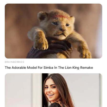
Aller
au
LE MEILLEUR PRONOSTIC
contenu
La Base du QUINTÉ au Special Tocard du PMU
Menu
BRAINBERRIES
The Adorable Model For Simba In The Lion King Remake
PRIX DE LA ROUTE DES PRINCES QUINTE