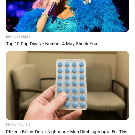
28-02-2024
BRAINBERRIES
Top 10 Pop Divas - Number 4 May Shock You
Base Quinté et Spécial Tocard pour le
Programme et Pronostic PMU gratuit du 28
Février 2024 PRIX DE LURE
FRIDAY PLANS
Pfizer's Billion-Dollar Nightmare: Men Ditching Viagra For This