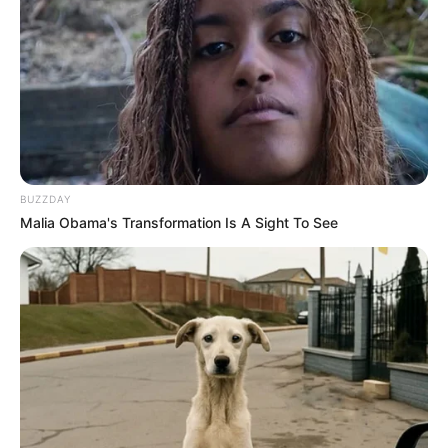
BUZZDAY
Malia Obama's Transformation Is A Sight To See
NUMEROS ASTRO QUINTE CHANCE DU JOUR
Spécial Tocard du PRIX DE LURE
Le spécial Tocard de meilleur pronostic est assurément un
jeu spéculatif donc risqué…
9 GANYMED DE CORBERY
= 8ème à 50/1