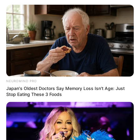
Aller
au
LE MEILLEUR PRONOSTIC
contenu
La Base du QUINTÉ au Special Tocard du PMU
Menu
NEUROMIND PRO
Japan's Oldest Doctors Say Memory Loss Isn't Age: Just
Stop Eating These 3 Foods
PRIX DE LURE PRONOSTIC QUINTE PMU