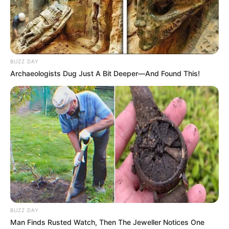
Sans oublier les possibilités de jouer la base quinté comme
super base Turf pour faire un Quarté Quinté. Une base
incontournable pour les jeux en champs réduits.
Suivez le bilan Journalier, Mensuel et Annuel sur le tableau
situé sur la
page des stats
.
BUZZ DAY
Archaeologists Dug Just A Bit Deeper—And Found This!
12 GRANDE SOIREE
= 4ème
6 GAGNEUR
= 5ème
13 FLYING DEVIL
= DAI
Découvrez le
taux de réussite de onze pronostiqueurs de la
presse
au jeu du Simple Gagnant et Placé sur les 10 derniers
Quinté de Trot attelé.
Les Meilleures cotes pour les plus grandes compétitions de
Football sont ici
.
BUZZ DAY
Man Finds Rusted Watch, Then The Jeweller Notices One