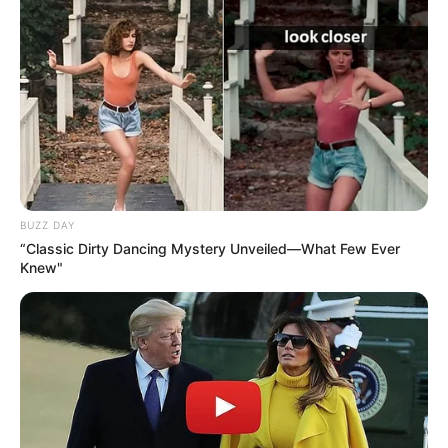
Parisien, le Républicain-Lorrain, l’Indépendant, Ouest-
France, Paris Courses, Paris-Turf, RTL, Sud Ouest, Tiercé
Magazine, Tropiques FM, Week-End et Zone-Turf, et bien
d’autres encore.
Faites votre propre synthèse avec l’aide du Logiciel 100%
gratuit et obtenez un pronostic Logique ou avec des
outsiders.
BUZZ DAY
“Classic Dirty Dancing Mystery Unveiled—What Few Ever
Knew"
MEILLEURES OFFRES DE LA SEMAINE !
Bilan de la Base Quinté et les stats des courses de