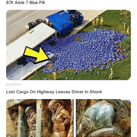
87¢ Aisle 7 Blue Pill
VINCENNES – Attelé – 2700m – 16 Partants – Corde à
gauche
Base Prono PMU du Quinté ou Couplé
gagnant du jour dans le PRIX DE LURE
La base prono du Quinté est établie avec notre logiciel qui
est 100% gratuit. Soit les 3 principaux favoris du Quinté
PMU du jour qui pourront vous permettre de faire ces
différents jeux:
(liste de paris allant du plus risqué au prono plus soft.)
BUZZDAY
Lost Cargo On Highway Leaves Driver In Shock
Un Tiercé.
Le couplé (jumelé) gagnant et/ou placé en combiné 3
chevaux.
Un 2sur4 en combiné 3Cv.
De 1 à 3 jeux simples Gagnants et/ou placés.