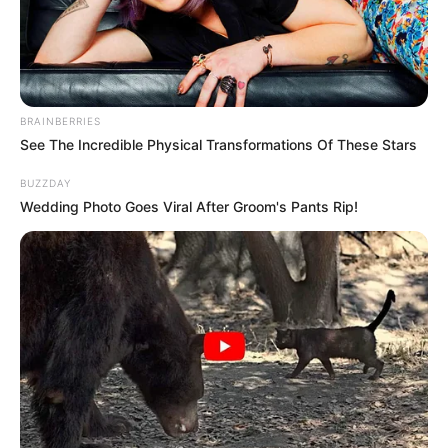
BRAINBERRIES
See The Incredible Physical Transformations Of These Stars
BUZZDAY
Wedding Photo Goes Viral After Groom's Pants Rip!
Quinté du jour Programme et Pronostic
PMU du 4 Mars 2023 PRIX DE MONTSOREAU
VINCENNES – 15h15 – Attelé – 2700m – 14 Partants – Corde
à gauche