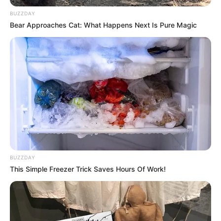
BUZZDAY
Base PMU du Quinté ou Couplé gagnant du
Bear Approaches Cat: What Happens Next Is Pure Magic
jour dans le PRIX DE MONTSOREAU
La base Quinté est établie avec notre logiciel qui est 100%
gratuit. Soit les 3 principaux favoris du Quinté PMU du jour
qui pourront vous permettre de faire ces différents jeux:
(liste de paris allant du plus risqué au prono plus soft.)
Un Tiercé.
Le couplé (jumelé) gagnant et/ou placé en combiné 3
chevaux.
Un 2sur4 en combiné 3Cv.
BUZZDAY
De 1 à 3 jeux simples Gagnants et/ou placés.
This Simple Freezer Trick Saves Hours Of Work!
Sans oublier les possibilités de jouer la base quinté comme
super base Turf pour faire un Quarté Quinté. Une base
incontournable pour les jeux en champs réduits.