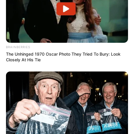
de chacun d’entre eux.
Jeux à 0.10 € exclusivité du Web
BRAINBERRIES
The Unhinged 1970 Oscar Photo They Tried To Bury: Look
Closely At His Tie
Et sans oublier le pronostic du
Cheval du Jour
!
Arrivée du Quinté du jour, qui est le gagnant du
PRIX DE MONTSOREAU
1er 5 GALILEO BELLO
2e 7 EXPRESSO GOOD
3e 6 EPSON D’ARIANE
3e 8 ESPOIR DU NOYER