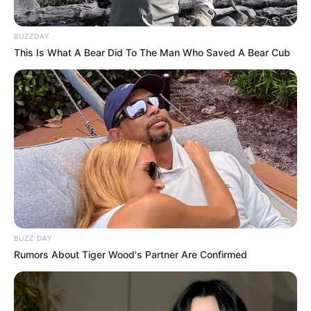
Le PMU vous propose un podcast intitulé « 5 Minutes
BUZZDAY
Pronos », animé par le journaliste Loïc Saraud d’Equidia, il
This Is What A Bear Did To The Man Who Saved A Bear Cub
passe en revue quelques courses dont principalement
celle du Tiercé Quarté Quinté de Samedi et Dimanche. Ce
qui sera peut-être le meilleur pronostic gagnant de ce
week-end en or. Avec en plus des infos sur le Grand
National du Trot 2023.
BUZZ DAY
Rumors About Tiger Wood's Partner Are Confirmed