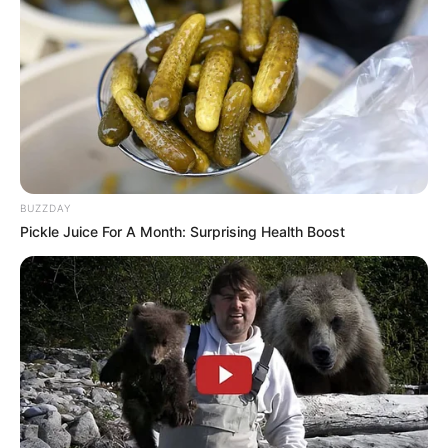
L’indépendant : 14 – 8 – 6 – 9 – 11 – 5 – 13 – 4
La Dépêche : 14 – 10 – 5 – 9 – 8 – 6 – 11 – 4
Le Matin de Lausanne : 14 – 8 – 10 – 9 – 11 – 6 – 5 – 4
Le Parisien : 14 – 8 – 6 – 10 – 5 – 11 – 9 – 7
Le Rep. Lorrain : 9 – 6 – 8 – 10 – 11 – 14 – 4 – 5
Les 7 du W.E. : 10 – 5 – 8 – 14 – 7 – 6 – 11 – 9
Midi-Libre : 8 – 14 – 9 – 11 – 6 – 4 – 10 – 5
Ouest France : 10 – 8 – 6 – 14 – 9 – 11 – 4 – 5
Quotidien de la Réunion : 9 – 14 – 8 – 6 – 10 – 11 – 4 – 5
BUZZDAY
RMC : 9 – 14 – 8 – 6 – 10 – 11 – 4 – 5
Pickle Juice For A Month: Surprising Health Boost
Tiercé-Magazine : 10 – 5 – 8 – 11 – 14 – 9 – 4 – 6
Tropiques-FM : 14 – 10 – 5 – 9 – 8 – 6 – 11 – 4
Turfomania : 6 – 14 – 4 – 8 – 2 – 9 – 10 – 11
ZEturf.fr : 8 – 6 – 10 – 5 – 4 – 14 – 11
Découvrez encore plus de
Pronos de la presse avec le Turf
complet du jour
.
PMU les 5 Minutes Pronos du Week-End et du GNT
2023