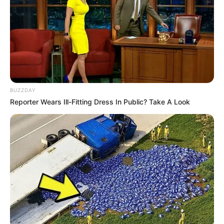
BUZZDAY
Reporter Wears Ill-Fitting Dress In Public? Take A Look
NUMEROS ASTRO QUINTE CHANCE DU JOUR
Spécial Tocard du PRIX DE MONTSOREAU
Le spécial Tocard de meilleur pronostic est assurément un
jeu spéculatif donc risqué…
4 CRACK ATOUT
= DAI