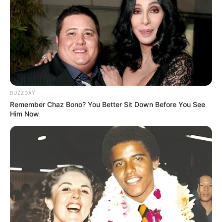
L’analyse des journalistes de Quinté Flash dans le
PRIX DE MONTSOREAU
Les excellents journalistes de Quinté Flash vous apportent
leur analyse toujours aussi pertinente et des conseils
avisés pour le quinté+ du jour. Cette vidéo est issue de leur
chaîne YouTube, n’hésitez pas à vous y abonner.
BUZZDAY
Remember Chaz Bono? You Better Sit Down Before You See
Him Now