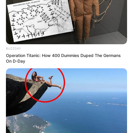
Suivez le bilan Journalier, Mensuel et Annuel sur le tableau
situé sur la
page des stats
.
10 CYRANO DE B.
= DAI
6 EPSON D’ARIANE
= 3ème ex æquo
8 ESPOIR DU NOYER
= 3ème ex æquo
BUZZDAY
6 et 8 = Simples Placés + 2sur4.
Operation Titanic: How 400 Dummies Duped The Germans
On D-Day
Arrivée= et résultats du
Pronostic PMU de l’édition 2022.
Découvrez le
taux de réussite de onze pronostiqueurs de la
presse
au jeu du Simple Gagnant et Placé sur les 10 derniers
Quinté de Trot attelé.
Les Meilleures cotes pour les plus grandes compétitions de
Football sont ici
.