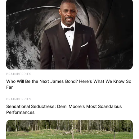
Les Outsiders : Des surprises possibles et une régularité à
confirmer.
GAYLORD AM (9) débute à Enghien et a hérité d’un numéro
piège. Il manque de marge, mais ses performances
passées plaident en sa faveur.
G.K JUSTUS (10) retrouve un parcours de vitesse qui lui
réussit bien. Malgré son numéro en seconde ligne, il peut
accrocher une place.
BRAINBERRIES
Who Will Be the Next James Bond? Here's What We Know So
Far
CHERRY TOP (11) est un trotteur de classe, mais il doit
rassurer après une réapparition décevante. Une belle
BRAINBERRIES
prestation reste envisageable.
Sensational Seductress: Demi Moore's Most Scandalous
Performances
MEILLEURES OFFRES DE LA SEMAINE !