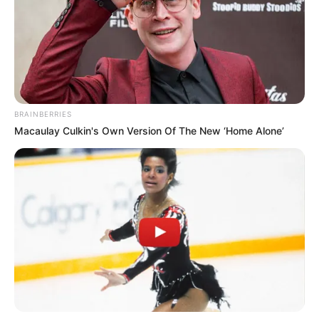
rentrée prometteuse le 3 mars à Caen. Ce jour-là, il a
conclu quatrième malgré une faute au départ, prouvant
ainsi sa compétitivité. Cette performance démontre une
CALCULETTE DE DUTCHING
montée en puissance, nécessaire après quatre mois
LE QATAR PRIX DU JOCKEY CLUB
d’absence.
LE GRAND PRIX D’AMÉRIQUE
QATAR PRIX DE L’ARC DE TRIOMPHE
Ce trotteur confirmé possède de solides références, mais il
LE PRIX DE DIANE LONGINES
BRAINBERRIES
excelle davantage sur des parcours de longue haleine.
Macaulay Culkin's Own Version Of The New ‘Home Alone’
LE GRAND STEEPLE-CHASE DE PARIS
Enghien et ses 2 150 mètres départ lancé ne sont donc pas
MUSIQUE DU CHEVAL SA LECTURE
forcément à son avantage. Cependant, son sérieux et sa
QUINTÉ SPOT
capacité à bien finir lui permettent d’espérer une place en
PARIONS FOOTBALL
fin de combinaison.
CONSEILS AUX DEBUTANTS
Le profil de la course ne lui sera pas totalement favorable,
notamment face à des adversaires plus véloces. Toutefois,
Turf Jeu Simple
avec un bon parcours, il peut accrocher un accessit. Son
LOTERIES INTERNATIONALES
aptitude à bien courir en étant préservé et sa montée en
MONETISATION
condition restent des atouts non négligeables.