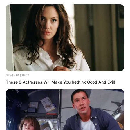
Aller
au
LE MEILLEUR PRONOSTIC
contenu
La Base du QUINTÉ au Special Tocard du PMU
Menu
BRAINBERRIES
These 9 Actresses Will Make You Rethink Good And Evil!
PRIX DE PIERREFITTE PRONOSTIC QUINTE+