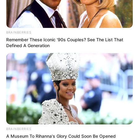
GIMS DU PLESSIS (7) se présente avec de sérieux atouts.
Déferré des quatre pieds, il retrouve une configuration qui
lui réussit parfaitement. Son engagement au plafond des
BRAINBERRIES
gains est idéal, et il a été minutieusement préparé pour cet
Remember These Iconic '90s Couples? See The List That
objectif. Sa place est sur le podium.
Defined A Generation
HIGH PROPULSION (6) affiche une régularité exemplaire.
Elle n’a jamais conclu plus loin que quatrième lors de ses
cinq dernières courses et a déjà gagné sur cette piste.
Confiée à un bon pilote, elle fait partie des bases
incontournables.
CHARMY CHARLY AS (2) a montré sa valeur sur les parcours
de vitesse. Bien situé derrière l’autostart, il devrait
rapidement occuper une bonne position et lutter
activement pour le podium.
BRAINBERRIES
A Museum To Rihanna's Glory Could Soon Be Opened