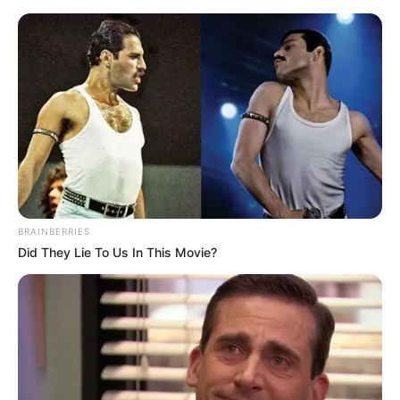
Les Seconde Chances du Quinté du jour
Seconde chance : Pour une place sur le podium et toujours
prêts à créer la surprise.
GYS (1) a réalisé un bel hiver et se présente dans une
forme optimale. Il aime les parcours de vitesse et peut
espérer un bon classement avec un parcours fluide.
HEMMA DE BRIKVIL (8) se montre irrégulière, mais son
aptitude à Enghien est indéniable. Sa fraîcheur jouera en
BRAINBERRIES
sa faveur, et une place parmi les cinq premiers est à sa
Did They Lie To Us In This Movie?
portée.
ENJOY THE GAME (16) a laissé des regrets lors de sa
dernière sortie. Son numéro en seconde ligne complique
sa tâche, mais s’il peut être ramené dans de bonnes
conditions, il a les moyens de bien faire.