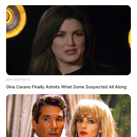
Quinté du 14 Mars à ENGHIEN : Analyse et
pronostics du PRIX DE PIERREFITTE-SUR-
SEINE
Le Quinté du 14 mars à Enghien s’annonce
particulièrement disputé, avec un lot de chevaux aux
profils variés. Entre favoris solides, secondes chances
crédibles et outsiders capables de surprendre, cette
épreuve offre un large éventail de possibilités aux
BRAINBERRIES
parieurs. Décryptons ensemble les partants de cette
Gina Carano Finally Admits What Some Suspected All Along
course, en analysant leurs atouts et leurs chances
potentielles.
Les Favoris du Quinté+
Les Favoris : Des candidats au succès avec une victoire en
ligne de mire.