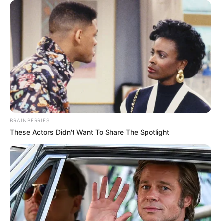
Sans oublier les possibilités de jouer la base quinté comme
super base Turf pour faire un Quarté Quinté. Une base
incontournable pour les jeux en champs réduits.
Suivez le bilan Journalier, Mensuel et Annuel sur le tableau
situé sur la
page des stats
.
7 GIMS DU PLESSIS
2 CHARMY CHARLY AS
6 HIGH PROPULSION
BRAINBERRIES
These Actors Didn't Want To Share The Spotlight
Découvrez le
taux de réussite de onze pronostiqueurs de la
presse
au jeu du Simple Gagnant et Placé sur les 10 derniers
Quinté de Trot attelé.
Les Meilleures cotes pour les plus grandes compétitions de
Football sont ici
.