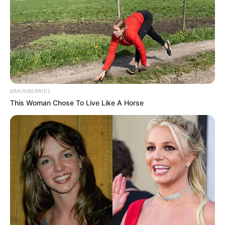
Les Gros Outsiders ou Tocards du Quinté
Gros outsiders : Peu de chances, mission difficile mais pas
impossible.
HIGH FIRE DAIRPET (13) aime ce parcours, mais il affronte
une opposition plus relevée cette fois. Son intégration dans
une combinaison élargie reste envisageable.
BRAINBERRIES
This Woman Chose To Live Like A Horse
DOWHATYOUDODOWELL (14) n’a pas convaincu lors de ses
dernières sorties et effectue une rentrée après une
absence prolongée. Il devra montrer un net regain de
forme.
HISA DU MARGAS (15) monte progressivement en
puissance. Toutefois, face à des rivaux plus affûtés, elle
aura besoin de circonstances favorables.
BAHIA DEL CIRCEO (12) reste ferrée après une prestation