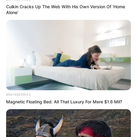
Culkin Cracks Up The Web With His Own Version Of ‘Home
Vous pouvez parier le Quinté du jour chez l’un des
Alone’
opérateurs ci-dessous, n’hésitez pas à comparer les offres
de chacun d’entre eux.
Jeux à 0.10 € exclusivité du Web
Et sans oublier le pronostic du
Cheval du Jour
!
BRAINBERRIES
Magnetic Floating Bed: All That Luxury For Mere $1.6 Mil?
Arrivée du Quinté du jour, qui est le gagnant du
PRIX DE PIERREFITTE-SUR-SEINE
1er 7 GIMS DU PLESSIS