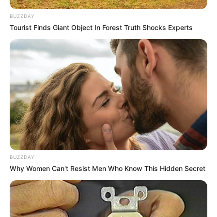
BUZZDAY
Tourist Finds Giant Object In Forest Truth Shocks Experts
Les Gros Outsiders ou Tocards du Quinté :
Pour les Amateurs de Sensations
GADGET DU GADE (2)
Ce hongre affiche de meilleures performances au trot
monté. Dans ce contexte, sa tâche semble impossible.
GARDON (1)
En phase de reprise après une absence prolongée, il est
préférable d’attendre des engagements plus favorables.
BUZZDAY
GAUDEO (15)
Why Women Can't Resist Men Who Know This Hidden Secret
Malgré un engagement idéal, ses performances récentes
ne plaident pas en sa faveur. Il doit rassurer avant d’être
retenu.