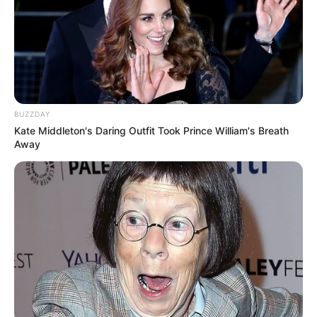
BUZZDAY
Kate Middleton's Daring Outfit Took Prince William's Breath
Away
NUMEROS ASTRO QUINTE CHANCE DU JOUR
Spécial Tocard du PRIX DE POITIERS
Le spécial Tocard de meilleur pronostic est assurément un
jeu spéculatif donc risqué…
11 GHOSTBUSTER