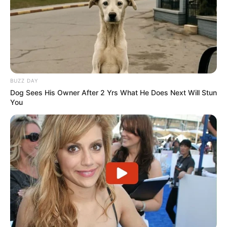
8 HARRY CARISAIE
En cas de non-partant ou pour un champ élargi et par
ordre de préférence:
10 GIRL DE BASSIERE
12 GAOTCHO JIEL
BUZZ DAY
Dog Sees His Owner After 2 Yrs What He Does Next Will Stun
You
Les Favoris : Les Bases Solides du PRIX DE
POITIERS
HEADSCOTT (5)
Avec une victoire nette le 21 novembre et un engagement
favorable, il est le cheval à battre. Ses performances
régulières et son association avec Yoann Lebourgeois en