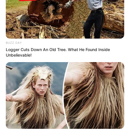
Egalement à votre disposition et dans le but de vous
PARIONS FOOTBALL
faciliter l’analyse de ce quinté, vous pourrez découvrir
les
CONSEILS AUX DEBUTANTS
dernières statistiques des pronostiqueurs sur les courses
de Trot attelé
..
Turf Jeu Simple
LOTERIES INTERNATIONALES
BUZZ DAY
MONETISATION
Logger Cuts Down An Old Tree. What He Found Inside
Unbelievable!
POWERBALL N° CHANCE
Quel opérateur pour jouer le Tiercé Quarté