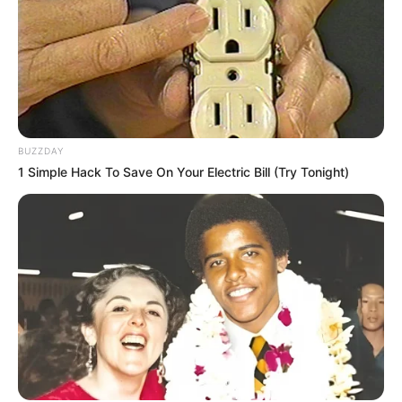
Analyse du Spécial Tocard du Quinté du jour
la vérité sur ses performances et son
aptitude
GHOSTBUSTER (11) est un trotteur au potentiel certain
mais qui reste en retrait face à une forte opposition. Sa
cinquième place sur un parcours plus court le 5 novembre
BUZZDAY
1 Simple Hack To Save On Your Electric Bill (Try Tonight)
démontre sa capacité à finir fort dans un contexte
favorable. Cependant, son échec cuisant le 23 novembre
sur un tracé classique (12e) laisse planer des doutes sur sa
régularité à ce niveau de compétition.
Bien que bénéficiant d’un bon engagement ici, il manque
de marge face aux favoris. Il devra impérativement profiter
d’un parcours limpide et de circonstances favorables pour
espérer accrocher une place parmi les cinq premiers. Ce
défi semble d’autant plus complexe dans une épreuve
regroupant des adversaires en forme et mieux préparés.