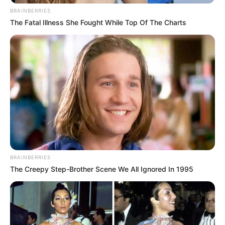
font une base incontournable.
BRAINBERRIES
The Fatal Illness She Fought While Top Of The Charts
GRAAL DU TRESOR (14)
Très performant dans les courses de trot monté, il revient
à l’attelé avec de réelles ambitions. Idéalement engagé et
pieds nus, il est prêt à jouer les premiers rôles.
HERE WE GO (9)
Régulier et compétitif, il retrouve un engagement favorable
sans affronter les chevaux de 6 ans. Une place sur le
podium semble accessible.
HASARD D’ERABLE (3)
Toujours performant lorsqu’il est déferré des quatre pieds,
BRAINBERRIES
The Creepy Step-Brother Scene We All Ignored In 1995
il est en pleine forme et prêt pour une grande
performance.
Les Seconde Chances : A Ne Pas Négliger
dans le Quinté du jour