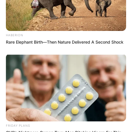
HABERION
Et sans oublier le pronostic du
Cheval du Jour
!
Rare Elephant Birth—Then Nature Delivered A Second Shock
Arrivée du Quinté du jour, qui est le gagnant du
PRIX DES BOUCHES-DU-RHONE
1er 3 SHAHBANDAR
2e 9 HOXTON
3e 7 VILLAGE ANGLAIS
4e 10 NO LIMIT DREAM
5e 11 BLUFF
6e 15 MR CASSIOPE
7e 12 EL MEASTRO
FRIDAY PLANS