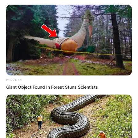
Aller
au
LE MEILLEUR PRONOSTIC
contenu
La Base du QUINTÉ au Special Tocard du PMU
Menu
BUZZDAY
Giant Object Found In Forest Stuns Scientists
PRIX DES BOUCHES-DU-RHONE