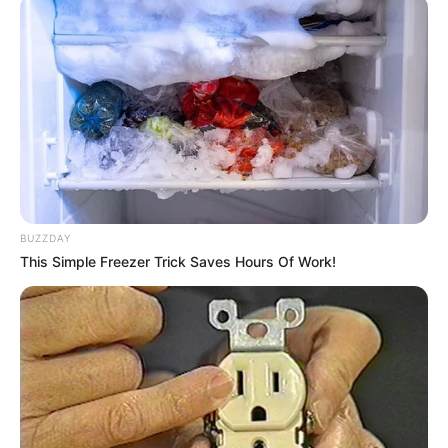
CAGNES SUR MER – Plat – 1500m – 16 Partants – Corde à
gauche
Base PMU du Quinté ou Couplé gagnant du
jour dans le PRIX DES BOUCHES-DU-RHONE
La base Quinté est établie avec notre logiciel qui est 100%
gratuit. Soit les 3 principaux favoris du Quinté PMU du jour
BUZZDAY
qui pourront vous permettre de faire ces différents jeux:
This Simple Freezer Trick Saves Hours Of Work!
(liste de paris allant du plus risqué au prono plus soft.)
Un Tiercé.
Le couplé (jumelé) gagnant et/ou placé en combiné 3
chevaux.
Un 2sur4 en combiné 3Cv.
De 1 à 3 jeux simples Gagnants et/ou placés.