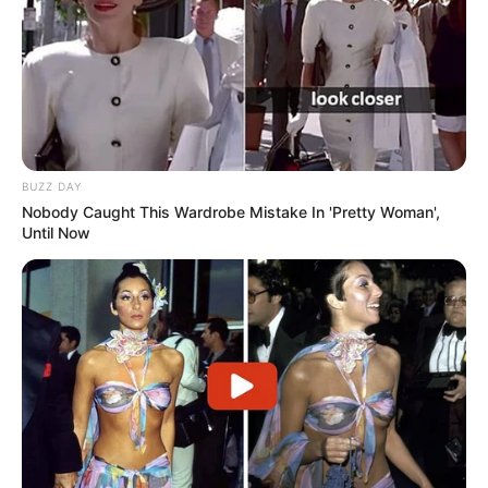
sur cette page de stats
.
A quelle fréquence la Base Turf et le Cheval
Navigation
←
PRIX DE LESCAR
PRIX DURTAL LES RAIRIES
Gagnant sont-ils affichés ?
des
PRONOSTIC QUINTE PMU 31-
PRONOSTIC QUINTE 08-02-
BUZZ DAY
articles
01-2024
2024
→
La base turf incontournable et le Cheval du jour sont
Nobody Caught This Wardrobe Mistake In 'Pretty Woman',
Until Now
proposés du lundi au dimanche inclus. Soit une fréquence
de 365 jours/an ce qui mérite bien un petit « j’aime » merci
Rechercher :
à vous. N’hésitez pas à partager que ce soit sur Twitter,
Facebook ou autre, peu importe celui qui a votre
préférence parmi les réseaux sociaux.
CALCULETTE DE DUTCHING
LE QATAR PRIX DU JOCKEY CLUB
Partagez sur les réseaux! Merci à Vous!
LE GRAND PRIX D’AMÉRIQUE
QATAR PRIX DE L’ARC DE TRIOMPHE
LE PRIX DE DIANE LONGINES