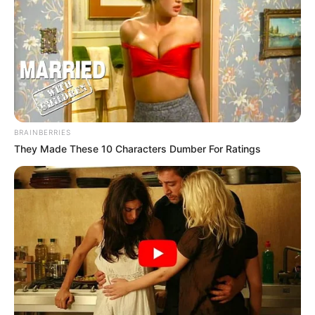
BRAINBERRIES
They Made These 10 Characters Dumber For Ratings