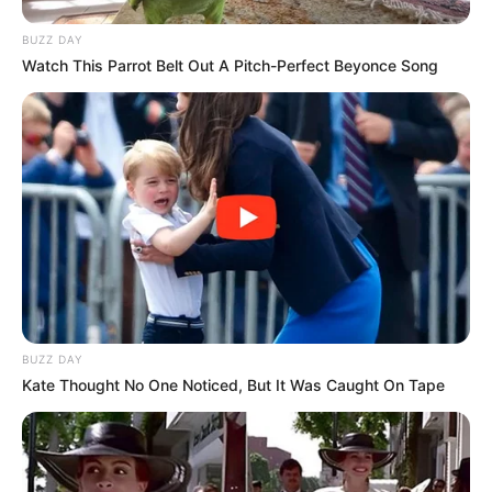
BUZZ DAY
Watch This Parrot Belt Out A Pitch-Perfect Beyonce Song
Bilan de la Base Quinté et les stats des courses de
BUZZ DAY
Kate Thought No One Noticed, But It Was Caught On Tape
Plat
Retrouvez dorénavant toutes les statistiques des courses
PMU de Plat ainsi que le bilan journalier de la
Base Quinté