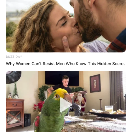
hippique comme: Bilto, Canal-Turf, Dauphiné-Libéré,
Equidia, Europe1, GENY, la Gazette des Courses, Le
Parisien, le Républicain-Lorrain, l’Indépendant, Ouest-
France, Paris Courses, Paris-Turf, RTL, Sud Ouest, Tiercé
Magazine, Tropiques FM, Week-End et Zone-Turf, et bien
d’autres encore.
Faites votre propre synthèse avec l’aide du Logiciel 100%
gratuit et obtenez un pronostic Logique ou avec des
BUZZ DAY
outsiders.
Why Women Can't Resist Men Who Know This Hidden Secret
MEILLEURES OFFRES DE LA SEMAINE !