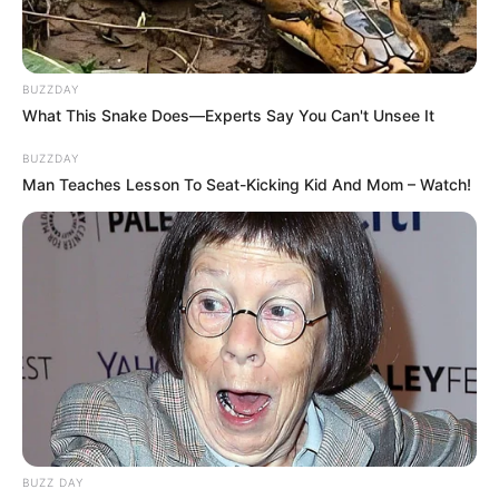
BUZZDAY
What This Snake Does—Experts Say You Can't Unsee It
BUZZDAY
Man Teaches Lesson To Seat-Kicking Kid And Mom – Watch!
NUMEROS ASTRO QUINTE CHANCE DU JOUR
Spécial Tocard du PRIX DES BOUCHES-DU-
RHONE
Le spécial Tocard de meilleur pronostic est assurément un
jeu spéculatif donc risqué…
BUZZ DAY