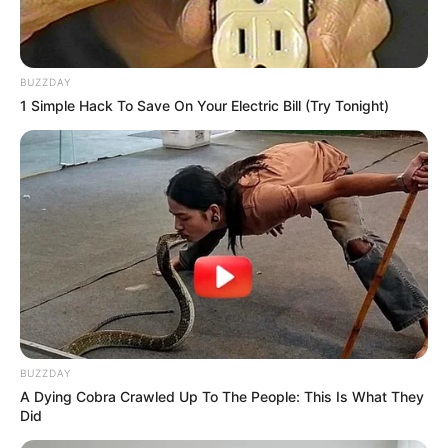
Sans oublier les possibilités de jouer la base quinté comme
super base Turf pour faire un Quarté Quinté. Une base
incontournable pour les jeux en champs réduits.
BUZZDAY
1 Simple Hack To Save On Your Electric Bill (Try Tonight)
7 VILLAGE ANGLAIS
= 3ème
2 ANGE DE LA MOISSON
= 15ème
1 BIG LOG
= 13ème
7 = Simple Placé.
Découvrez le
taux de réussite de onze pronostiqueurs de la
presse
au jeu du Simple Gagnant et Placé sur les 10 derniers
Quintés de Plat.
Les Meilleures cotes pour les plus grandes compétitions de
BUZZDAY
Football sont ici
.
A Dying Cobra Crawled Up To The People: This Is What They
Did