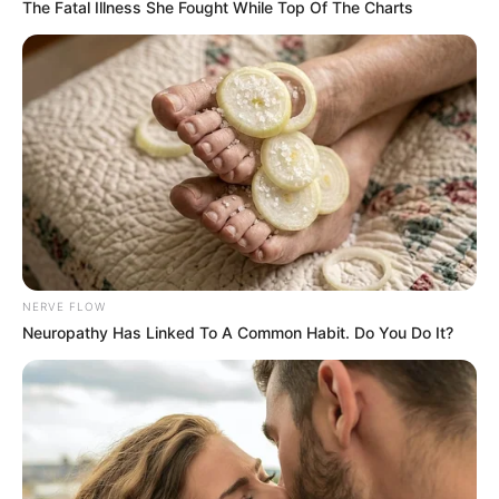
The Fatal Illness She Fought While Top Of The Charts
sélection d’une vingtaine de pronos de la presse
spécialisée ex: (Bilto, Equidia, Geny Courses, Le Matin de
Lausanne, Le Parisien, RTL, Tiercé Magazine, Zeturf et bien
d’autres).
Egalement à votre disposition et dans le but de vous
faciliter l’analyse de ce quinté, vous pourrez découvrir
les
dernières statistiques des pronostiqueurs sur les courses
de Trot attelé
..
NERVE FLOW
Neuropathy Has Linked To A Common Habit. Do You Do It?