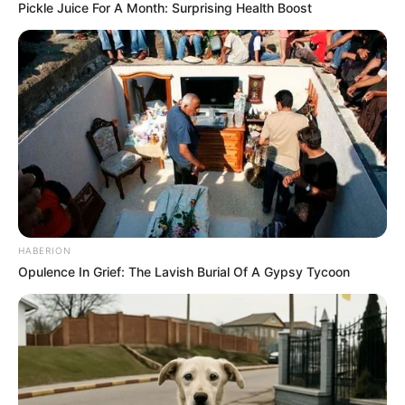
Pickle Juice For A Month: Surprising Health Boost
Le spécial Tocard de meilleur pronostic est assurément un
jeu spéculatif donc risqué…
4 EPSOM D’HERFRAIE
= DAI
Prono soft analyse logique du quinté du
jour en 5 chevaux
16 EMERAUDE DE BAIS
14 HORSY DREAM
11 GASPAR D’ANGIS
HABERION
5 GAMAY DE L’ITON
Opulence In Grief: The Lavish Burial Of A Gypsy Tycoon
2 DESIDERIO D’ESI
Partagez sur les réseaux! Merci à Vous!
Le prono spéculatif du quinté du jour en