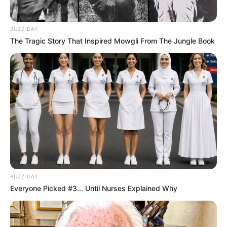
Midi-Libre : 14 – 12 – 16 – 4 – 8 – 11 – 5 – 10
Ouest France : 16 – 10 – 11 – 14 – 2 – 5 – 4 – 12
BUZZ DAY
RMC : 11 – 14 – 16 – 10 – 4 – 12 – 2 – 5
The Tragic Story That Inspired Mowgli From The Jungle Book
Scoopdyga : 16 – 2 – 11 – 14 – 8 – 4 – 5 – 12
Tiercé-Magazine : 14 – 16 – 11 – 2 – 4 – 8 – 10 – 12
Tropiques-FM : 14 – 16 – 11 – 5 – 12 – 4 – 2 – 8
Turfomania : 16 – 11 – 5 – 9 – 14 – 12 – 8 – 2
ZEturf.fr : 14 – 16 – 11 – 5 – 2 – 10 – 12 – 8
Découvrez encore plus de
Pronos de la presse avec le Turf
complet du jour
.
MEILLEURES OFFRES DE LA SEMAINE !
BUZZ DAY
Everyone Picked #3... Until Nurses Explained Why