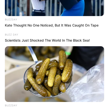
BUZZDAY
Kate Thought No One Noticed, But It Was Caught On Tape
BUZZ DAY
Scientists Just Shocked The World In The Black Sea!
NUMEROS ASTRO QUINTE CHANCE DU JOUR
Spécial Tocard du PRIX DU BOIS DE
VINCENNES
BUZZDAY