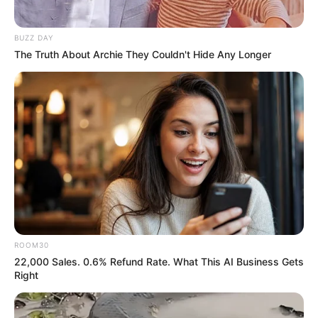
articles
BUZZ DAY
Rechercher :
The Truth About Archie They Couldn't Hide Any Longer
CALCULETTE DE DUTCHING
LE QATAR PRIX DU JOCKEY CLUB
LE GRAND PRIX D’AMÉRIQUE
QATAR PRIX DE L’ARC DE TRIOMPHE
LE PRIX DE DIANE LONGINES
LE GRAND STEEPLE-CHASE DE PARIS
MUSIQUE DU CHEVAL SA LECTURE
QUINTÉ SPOT
PARIONS FOOTBALL
ROOM30
CONSEILS AUX DEBUTANTS
22,000 Sales. 0.6% Refund Rate. What This AI Business Gets
Right
Turf Jeu Simple