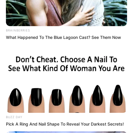
PMU 23-03-2024
BRAINBERRIES
What Happened To The Blue Lagoon Cast? See Them Now
Base Quinté et Spécial Tocard pour le
Programme et Pronostic PMU gratuit du 23
BUZZ DAY
Mars 2024 PRIX DU BOIS DE VINCENNES
Pick A Ring And Nail Shape To Reveal Your Darkest Secrets!