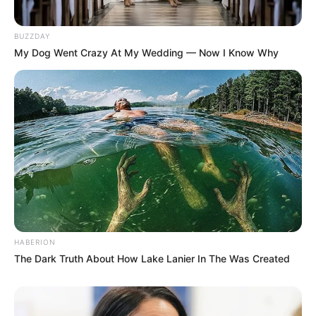
BUZZDAY
My Dog Went Crazy At My Wedding — Now I Know Why
HABERION
The Dark Truth About How Lake Lanier In The Was Created