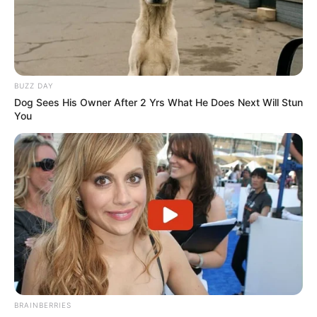
cinq chevaux
11 GASPAR D’ANGIS
16 EMERAUDE DE BAIS
4 EPSOM D’HERFRAIE
10 USAIN TOLL
BUZZ DAY
Dog Sees His Owner After 2 Yrs What He Does Next Will Stun
12 ERIC THE EEL
You
En cas de non-partant ou pour un champ élargi et par
ordre de préférence:
15 FAKIR DU LORAULT
8 HAPPY VALLEY
En complément de notre pronostic Quinté+ vous
BRAINBERRIES
retrouverez un peu plus bas sur cette même page la