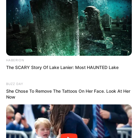
Quel opérateur pour jouer le Tiercé Quarté
Quinté?
Vous pouvez parier le Quinté du jour chez l’un des
opérateurs ci-dessous, n’hésitez pas à comparer les offres
de chacun d’entre eux.
Jeux à 0.10 € exclusivité du Web
HABERION
The SCARY Story Of Lake Lanier: Most HAUNTED Lake
BUZZ DAY
She Chose To Remove The Tattoos On Her Face. Look At Her
Now
Et sans oublier le pronostic du
Cheval du Jour
!
L’arrivée du Quinté, qui est le gagnant du PRIX DU