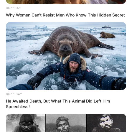
gauche.
BUZZDAY
Why Women Can't Resist Men Who Know This Hidden Secret
Base Quinté ou Couplé gagnant du jour
dans le PRIX DU PRESIDENT DE LA
REPUBLIQUE
La base Quinté est établie avec notre logiciel qui est 100%
gratuit. Soit les 3 principaux favoris du Quinté PMU du jour
qui pourront vous permettre de faire ces différents jeux:
(liste de paris allant du plus risqué au prono plus soft.)
Un Tiercé.
Le couplé (jumelé) gagnant et/ou placé en combiné 3
BUZZ DAY
chevaux.
He Awaited Death, But What This Animal Did Left Him
Speechless!
Un 2sur4 en combiné 3Cv.
De 1 à 3 jeux simples Gagnants et/ou placés.
Sans oublier les possibilités de jouer la base quinté comme