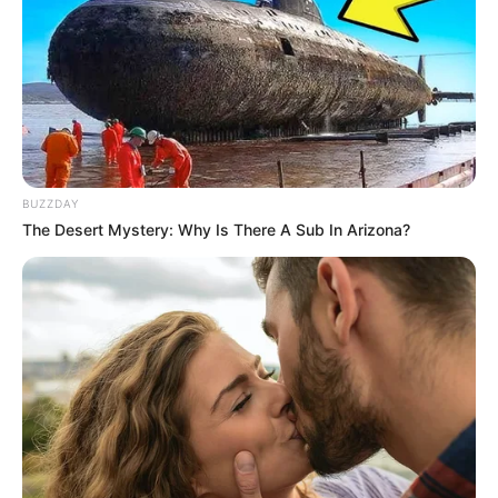
BUZZDAY
The Desert Mystery: Why Is There A Sub In Arizona?
Quinté Programme et Pronostic PMU du 2
Avril 2023 – PRIX DU PRESIDENT DE LA
REPUBLIQUE
AUTEUIL – 15h15 – Steeple – 4700m – 18 Partants – Corde à