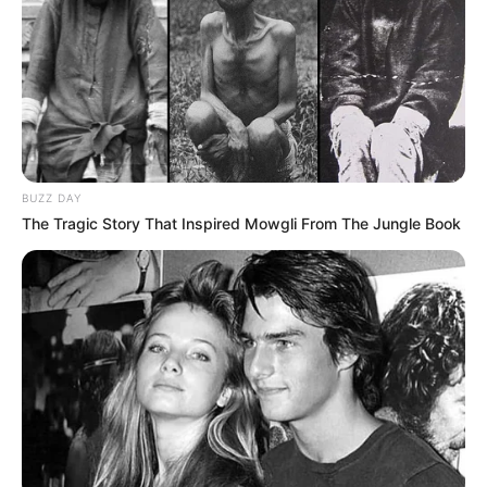
super base Turf pour faire un Quarté Quinté. Une base
incontournable pour les jeux en champs réduits.
Suivez le bilan Journalier, Mensuel et Annuel sur le tableau
situé tout en bas de cette page.
7 BATAME DU BOCAGE
= Arrêtée
8 ECHO DE CHAMPDOUX
= 3ème
5 INEDIT DE CIERGUES
= 6ème
BUZZ DAY
The Tragic Story That Inspired Mowgli From The Jungle Book
8 = Simple Placé.
Découvrez le
taux de réussite de onze pronostiqueurs de la
presse
au jeu du Simple Gagnant et Placé sur les 10
derniers Quintés d’Obstacles.
Les Meilleures cotes pour les plus grandes compétitions de
Football sont ici
.