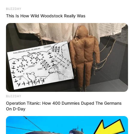
Aller
au
LE MEILLEUR PRONOSTIC
BUZZDAY
contenu
This Is How Wild Woodstock Really Was
La Base du QUINTÉ au Special Tocard du PMU
Menu
BUZZDAY
Operation Titanic: How 400 Dummies Duped The Germans
On D-Day
PRIX DU PRESIDENT 2023