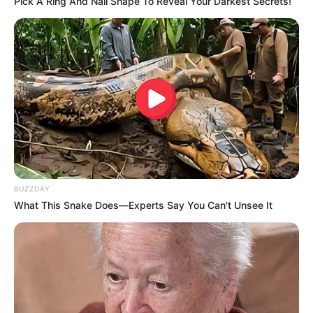
Pick A Ring And Nail Shape To Reveal Your Darkest Secrets!
Dauphiné-Libéré : 7 – 3 – 2 – 8 – 15 – 16 – 1 – 14
Equidia : 2 – 7 – 5 – 8 – 3 – 16 – 12 – 1
Europe 1 : 2 – 1 – 10 – 11 – 7 – 8 – 17 – 13
Geny Courses : 5 – 7 – 3 – 2 – 8 – 16 – 13 – 15
L’indépendant : 5 – 7 – 1 – 8 – 15 – 10 – 2 – 12
La Dépêche : 5 – 7 – 2 – 12 – 3 – 15 – 8 – 1
Le Matin de Lausanne : 8 – 1 – 7 – 2 – 5 – 16 – 10 – 15
Le Parisien : 7 – 2 – 16 – 13 – 8 – 3 – 5 – 15
Le Rep. Lorrain : 8 – 6 – 13 – 3 – 7 – 5 – 2 – 1
Les 7 du W.E. : 7 – 8 – 15 – 3 – 13 – 11 – 12 – 2
Midi-Libre : 7 – 5 – 1 – 8 – 13 – 15 – 2 – 16
BUZZDAY
Ouest France : 8 – 7 – 15 – 3 – 12 – 5 – 17 – 2
What This Snake Does—Experts Say You Can't Unsee It
Quotidien de la Réunion : 7 – 5 – 12 – 16 – 8 – 15 – 10 – 1
RMC : 7 – 5 – 12 – 16 – 8 – 15 – 10 – 1
Scoopdyga : 3 – 2 – 16 – 8 – 5 – 13 – 7 – 10
Tropiques-FM : 5 – 7 – 2 – 12 – 3 – 15 – 8 – 1
Turfomania : 3 – 6 – 12 – 7 – 11 – 13 – 1 – 8
ZEturf.fr : 5 – 7 – 8 – 2 – 12 – 3 – 10 – 17