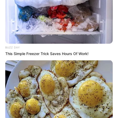
BUZZ DAY
This Simple Freezer Trick Saves Hours Of Work!
NUMEROS ASTRO QUINTE CHANCE DU JOUR
Le Spécial Tocard du PRIX DU PRESIDENT DE
LA REPUBLIQUE
Le spécial Tocard de meilleur pronostic est assurément un
jeu spéculatif donc risqué…