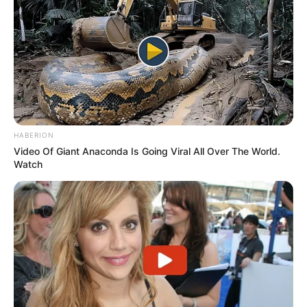
7 BATAME DU BOCAGE
1 ECOUTE EN TETE
12 IMPERIL
15 ROYALCLETY
En cas de non-partant ou pour un champ élargi et par
ordre de préférence:
6 GAI LURON
HABERION
13 FANFARON SPECIAL = 2ème
Video Of Giant Anaconda Is Going Viral All Over The World.
Watch
En complément de notre pronostic Quinté+ vous
retrouverez un peu plus bas sur cette même page la
sélection d’une vingtaine de pronos de la presse
spécialisée ex: (Bilto, Equidia, Geny Courses, Le Matin de
Lausanne, Le Parisien, RTL, Tiercé Magazine, Zeturf et bien