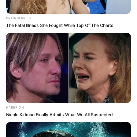
d’autres).
Egalement à votre disposition et dans le but de vous
BRAINBERRIES
faciliter l’analyse de ce quinté, vous pourrez découvrir
les
The Fatal Illness She Fought While Top Of The Charts
dernières statistiques des pronostiqueurs sur les courses
d’Obstacles
.
HABERION
Nicole Kidman Finally Admits What We All Suspected
POWERBALL N° CHANCE