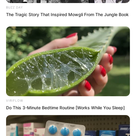
MUSIQUE DU CHEVAL SA LECTURE
BUZZ DAY
QUINTÉ SPOT
The Tragic Story That Inspired Mowgli From The Jungle Book
PARIONS FOOTBALL
CONSEILS AUX DEBUTANTS
Turf Jeu Simple
LOTERIES INTERNATIONALES
MONETISATION
VIRIFLOW
Do This 3-Minute Bedtime Routine [Works While You Sleep]