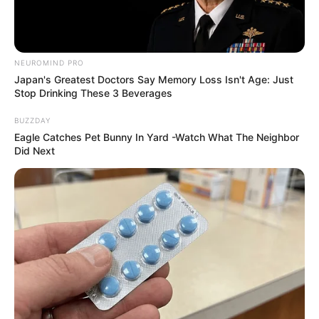
En complément de notre pronostic Quinté+ vous
retrouverez un peu plus bas sur cette même page la
sélection d’une vingtaine de pronos de la presse
NEUROMIND PRO
spécialisée ex: (Bilto, Equidia, Geny Courses, Le Matin de
Japan's Greatest Doctors Say Memory Loss Isn't Age: Just
Lausanne, Le Parisien, RTL, Tiercé Magazine, Zeturf et bien
Stop Drinking These 3 Beverages
d’autres).
BUZZDAY
Egalement à votre disposition et dans le but de vous
Eagle Catches Pet Bunny In Yard -Watch What The Neighbor
faciliter l’analyse de ce quinté, vous pourrez découvrir
les
Did Next
dernières statistiques des pronostiqueurs sur les courses
de Trot attelé
..
MEILLEURES OFFRES DE LA SEMAINE !
Quel opérateur pour jouer le Tiercé Quarté
Quinté?
Vous pouvez parier le Quinté du jour chez l’un des