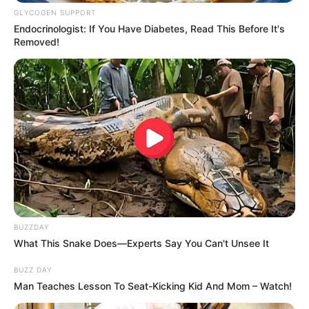
GLYCOGEN SUPPORT
Endocrinologist: If You Have Diabetes, Read This Before It's
Removed!
BUZZDAY
What This Snake Does—Experts Say You Can't Unsee It
BUZZ DAY
Man Teaches Lesson To Seat-Kicking Kid And Mom – Watch!