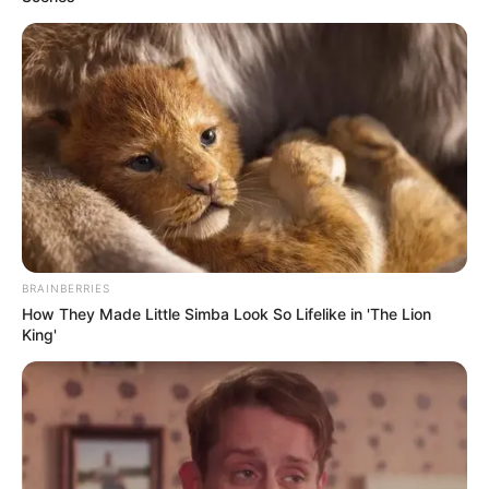
PRIX DU ROUSSILLON PRONOSTIC QUINTE
DU 29-06-2024
BRAINBERRIES
How They Made Little Simba Look So Lifelike in 'The Lion
King'