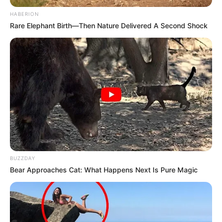
HABERION
Turf logique la vérité sur le futur Quinté gagnant
Rare Elephant Birth—Then Nature Delivered A Second Shock
du PRIX DU ROUSSILLON
Turf logique avec la liste des chevaux les plus en vue du
programme pour gagner. Vous pouvez l’établir avec l’aide
du logiciel Logic-prono et les grands noms de la presse
hippique comme: Bilto, Canal-Turf, Dauphiné-Libéré,
Equidia, Europe1, GENY, la Gazette des Courses, Le
Parisien, le Républicain-Lorrain, l’Indépendant, Ouest-
France, Paris Courses, Paris-Turf, RTL, Sud Ouest, Tiercé
Magazine, Tropiques FM, Week-End et Zone-Turf, et bien
d’autres encore.
BUZZDAY
Faites votre propre synthèse avec l’aide du Logiciel 100%
Bear Approaches Cat: What Happens Next Is Pure Magic
gratuit et obtenez un pronostic Logique ou avec des
outsiders.