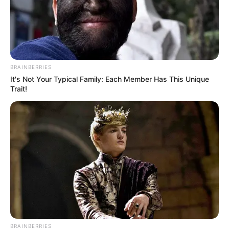
BRAINBERRIES
It's Not Your Typical Family: Each Member Has This Unique
Trait!
NUMEROS ASTRO QUINTE CHANCE DU JOUR
BRAINBERRIES