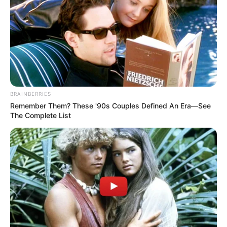
Prono soft logique du quinté du jour en 5
chevaux
4 CHAMPAGNE MYSTERY
1 FILUP
11 BLACKFIELD
7 TOSCANA DU BERLAIS
BRAINBERRIES
5 BATAME DU BOCAGE
Remember Them? These '90s Couples Defined An Era—See
The Complete List
Partagez sur les réseaux! Merci à Vous!
Le prono spéculatif du quinté du jour en
cinq chevaux
11 BLACKFIELD
4 CHAMPAGNE MYSTERY
6 HAUTE IDEE
2 HARDI LES GARS