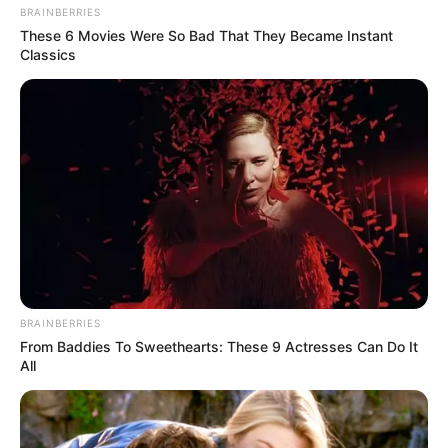
BRAINBERRIES
These 6 Movies Were So Bad That They Became Instant
Classics
NUMEROS ASTRO QUINTE CHANCE DU JOUR
Le Spécial Tocard du PRIX JEAN VICTOR
BRAINBERRIES
Le spécial Tocard de meilleur pronostic est assurément un
From Baddies To Sweethearts: These 9 Actresses Can Do It
jeu spéculatif donc risqué…
All
6 HAUTE IDEE
= 5ème à 14 /1