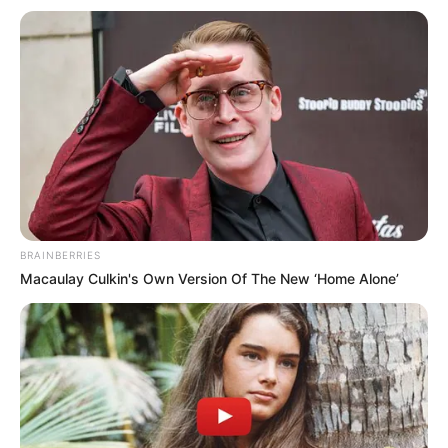
Magazine, Tropiques FM, Week-End et Zone-Turf, et bien
d’autres encore.
Faites votre propre synthèse avec l’aide du Logiciel 100%
gratuit et obtenez un pronostic Logique ou avec des
outsiders.
BRAINBERRIES
Macaulay Culkin's Own Version Of The New ‘Home Alone’
MEILLEURES OFFRES DE LA SEMAINE !