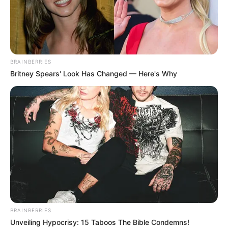
BRAINBERRIES
Britney Spears' Look Has Changed — Here's Why
Quinté Programme et Pronostic PMU du 3
Juin 2023 – PRIX JEAN VICTOR
AUTEUIL – 15h30 – Steeple – 3700m – 12 Partants – Corde à
BRAINBERRIES
gauche.
Unveiling Hypocrisy: 15 Taboos The Bible Condemns!