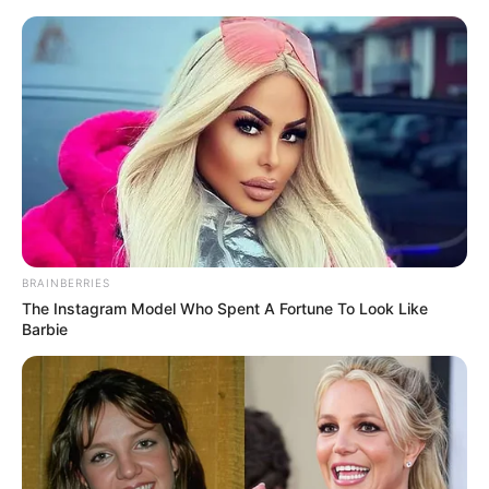
Aller
au
LE MEILLEUR PRONOSTIC
contenu
La Base du QUINTÉ au Special Tocard du PMU
Menu
BRAINBERRIES
The Instagram Model Who Spent A Fortune To Look Like
Barbie
PRIX JEAN VICTOR 03-06-2023