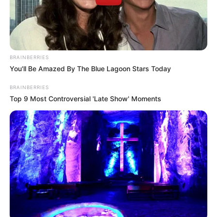
BRAINBERRIES
You'll Be Amazed By The Blue Lagoon Stars Today
BRAINBERRIES
Top 9 Most Controversial 'Late Show' Moments
NUMEROS ASTRO QUINTE CHANCE DU JOUR
Spécial Tocard du PRIX DE MESLAY DU
MAINE
Le spécial Tocard de meilleur pronostic est assurément un