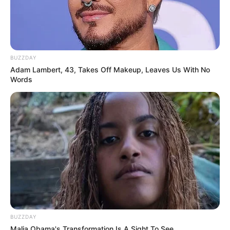
Malgré un changement d’entraîneur, ses performances
récentes restent insuffisantes pour espérer mieux qu’une
simple participation.
Navigation
←
PRIX MARC ANTONY
PRIX CHATEAU DE BAYEUX
des
PRONOSTIC QUINTE 24-11-
PRONOSTIC QUINTE 26-11-
Help Me Win (6)
BUZZDAY
articles
2024
2024
→
De retour après une longue absence et toujours ferrée, elle
Adam Lambert, 43, Takes Off Makeup, Leaves Us With No
Words
court pour retrouver du rythme.
Rechercher :
Hove Pont Vautier (10)
En manque de rythme après une absence prolongée, il
apparaît difficilement compétitif.
CALCULETTE DE DUTCHING
En complément de notre pronostic Quinté+ vous
LE QATAR PRIX DU JOCKEY CLUB
retrouverez un peu plus bas sur cette même page la
LE GRAND PRIX D’AMÉRIQUE
sélection d’une vingtaine de pronos de la presse
QATAR PRIX DE L’ARC DE TRIOMPHE
spécialisée ex: (Bilto, Equidia, Geny Courses, Le Matin de
LE PRIX DE DIANE LONGINES
Lausanne, Le Parisien, RTL, Tiercé Magazine, Zeturf et bien
LE GRAND STEEPLE-CHASE DE PARIS
d’autres).
BUZZDAY
MUSIQUE DU CHEVAL SA LECTURE
Egalement à votre disposition et dans le but de vous
Malia Obama's Transformation Is A Sight To See