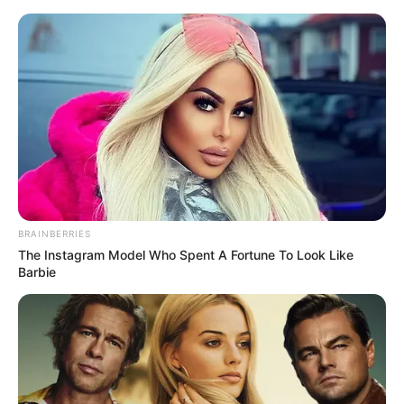
Aller
au
LE MEILLEUR PRONOSTIC
contenu
La Base du QUINTÉ au Special Tocard du PMU
Menu
BRAINBERRIES
The Instagram Model Who Spent A Fortune To Look Like
Barbie
PRIX MESLAY DU MAINE PRONOSTIC