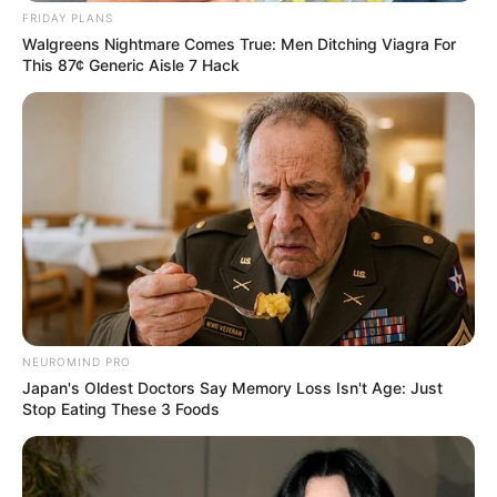
concurrente sérieuse pour le podium.
FRIDAY PLANS
Walgreens Nightmare Comes True: Men Ditching Viagra For
Grez (15)
This 87¢ Generic Aisle 7 Hack
Bien placé et performant sur ce tracé, il monte en
puissance. Son engagement est idéal pour surprendre
agréablement.
Hermès Angel (7)
Déferré cette fois, il retrouve des conditions favorables.
Bien que limité face aux meilleurs, il peut pimenter les
rapports. Notre Spécial Tocard du jour!
MEILLEURES OFFRES DE LA SEMAINE !
NEUROMIND PRO
Japan's Oldest Doctors Say Memory Loss Isn't Age: Just
Stop Eating These 3 Foods