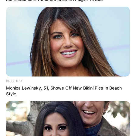
QUINTÉ SPOT
faciliter l’analyse de ce quinté, vous pourrez découvrir
les
PARIONS FOOTBALL
dernières statistiques des pronostiqueurs sur les courses
CONSEILS AUX DEBUTANTS
de Trot attelé
..
MEILLEURES OFFRES DE LA SEMAINE !
Turf Jeu Simple
LOTERIES INTERNATIONALES
MONETISATION
Quel opérateur pour jouer le Tiercé Quarté
Quinté?
BUZZ DAY
Vous pouvez parier le Quinté du jour chez l’un des
Monica Lewinsky, 51, Shows Off New Bikini Pics In Beach
opérateurs ci-dessous, n’hésitez pas à comparer les offres
Style
de chacun d’entre eux.
Jeux à 0.10 € exclusivité du Web