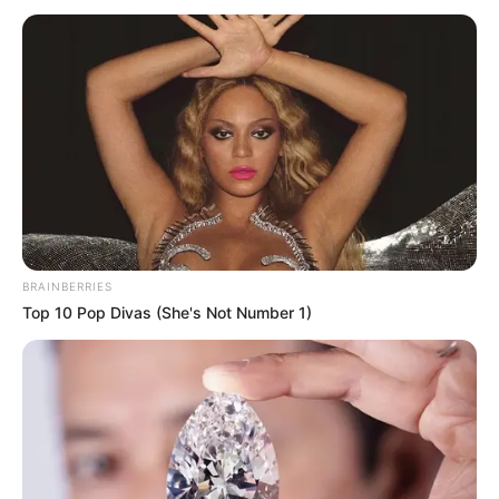
Quinté du jour à VINCENNES – PRIX DE MESLAY DU MAINE –
Attelé – 2700m – 16 Partants – Corde à gauche
Base Prono PMU du Quinté ou Couplé
gagnant du jour dans le PRIX DE MESLAY DU
MAINE
La base prono du Quinté est établie avec notre logiciel qui
est 100% gratuit. Soit les 3 principaux favoris du
Quinté
PMU
du jour qui pourront vous permettre de faire ces
BRAINBERRIES
différents jeux:
Top 10 Pop Divas (She's Not Number 1)
(liste de paris allant du plus risqué au prono plus soft.)
Un Tiercé.
Le couplé (jumelé) gagnant et/ou placé en combiné 3
chevaux.
Un 2sur4 en combiné 3Cv.
De 1 à 3 jeux simples Gagnants et/ou placés.