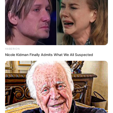
MEILLEURES OFFRES DE LA SEMAINE !
HABERION
Nicole Kidman Finally Admits What We All Suspected
Bilan de la Base Quinté et statistiques des
courses PMU d’Obstacles
Retrouvez les statistiques vérités de la sélection presse.
Sans oublier le Bilan journalier de la
Base Quinté PMU
accessible sur la page des stats
pour les courses
d’Obstacles.