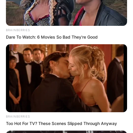
Sans oublier les possibilités de jouer la base quinté comme
super base Turf pour faire un Quarté Quinté. Une base
incontournable pour les jeux en champs réduits.
BRAINBERRIES
Suivez le bilan Journalier, Mensuel et Annuel sur le tableau
Dare To Watch: 6 Movies So Bad They're Good
situé tout en bas de cette page.
6 DENTOR DES OBEAUX
= 4ème
8 SHENKO MAGIC
= 5ème
4 FILUP
= 7ème
Découvrez le
taux de réussite de onze pronostiqueurs de la
presse
au jeu du Simple Gagnant et Placé sur les 10
derniers Quintés d’Obstacles.
Les Meilleures cotes pour les plus grandes compétitions de
Football sont ici
.
BRAINBERRIES
Too Hot For TV? These Scenes Slipped Through Anyway