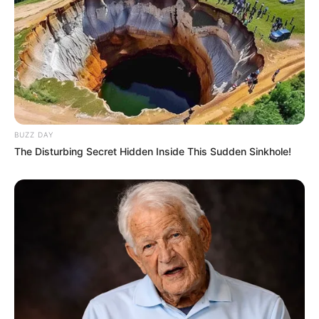
BUZZ DAY
The Disturbing Secret Hidden Inside This Sudden Sinkhole!