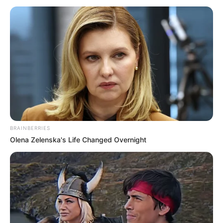
CLAIREFONTAINE – 18h00 – Haies – 3600m – 16 Partants –
Corde à droite.
Base Prono Quinté ou Couplé gagnant du
jour dans le PRIX PMU LE MEETING DE
DEAUVILLE
La base prono du Quinté est établie avec notre logiciel qui
est 100% gratuit. Soit les 3 principaux favoris du Quinté
PMU du jour qui pourront vous permettre de faire ces
BRAINBERRIES
différents jeux:
Olena Zelenska's Life Changed Overnight
(liste de paris allant du plus risqué au prono plus soft.)
Un Tiercé.
Le couplé (jumelé) gagnant et/ou placé en combiné 3
chevaux.
Un 2sur4 en combiné 3Cv.
De 1 à 3 jeux simples Gagnants et/ou placés.