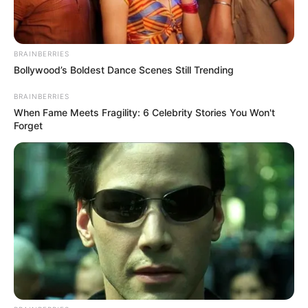
6 DENTOR DES OBEAUX
1 EXIMIA
5 ZAKY
7 ROCK AND ROLL
BRAINBERRIES
Bollywood’s Boldest Dance Scenes Still Trending
En cas de non-partant ou pour un champ élargi et par
BRAINBERRIES
ordre de préférence:
When Fame Meets Fragility: 6 Celebrity Stories You Won't
Forget
2 MOUJIK
14 LA REMONTADA = 2ème
En complément de notre pronostic Quinté+ vous
retrouverez un peu plus bas sur cette même page la
sélection d’une vingtaine de pronos de la presse
spécialisée ex: (Bilto, Equidia, Geny Courses, Le Matin de
Lausanne, Le Parisien, RTL, Tiercé Magazine, Zeturf et bien