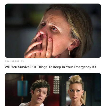
Aller
au
LE MEILLEUR PRONOSTIC
contenu
La Base du QUINTÉ au Special Tocard du PMU
Menu
BRAINBERRIES
Will You Survive? 10 Things To Keep In Your Emergency Kit
PRIX PMU MEETING DE DEAUVILLE