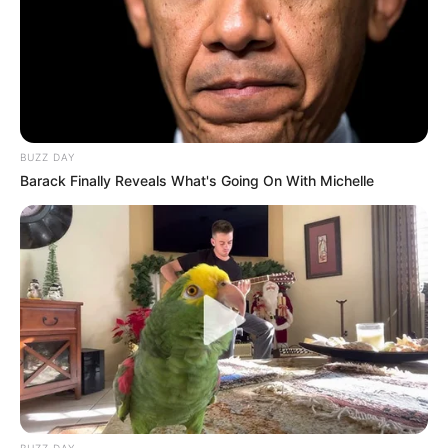
Tropiques-FM : 10 – 6 – 17 – 15 – 5 – 1 – 3 – 16
Turfomania : 5 – 4 – 6 – 10 – 11 – 1 – 17 – 2
ZEturf.fr : 6 – 10 – 11 – 9 – 5 – 14 – 15 – 1
Découvrez encore plus de
Pronos de la presse avec le Turf
complet du jour
.
BUZZ DAY
MEILLEURES OFFRES DE LA SEMAINE !
Barack Finally Reveals What's Going On With Michelle