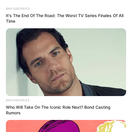
Aller
au
LE MEILLEUR PRONOSTIC
BRAINBERRIES
contenu
It's The End Of The Road: The Worst TV Series Finales Of All
Time
La Base du QUINTÉ au Special Tocard du PMU
Menu
BRAINBERRIES
Who Will Take On The Iconic Role Next? Bond Casting
Rumors
PRIX PRESIDENT DE LA REPUBLIQUE