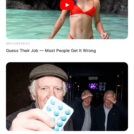
Lausanne, Le Parisien, RTL, Tiercé Magazine, Zeturf et bien
d’autres).
Egalement à votre disposition et dans le but de vous
faciliter l’analyse de ce quinté, vous pourrez découvrir
les
dernières statistiques des pronostiqueurs sur les courses
d’Obstacles
.
BRAINBERRIES
Guess Their Job — Most People Get It Wrong
POWERBALL N° CHANCE