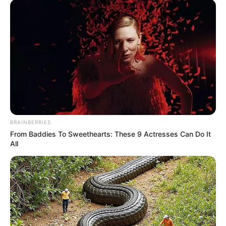
BRAINBERRIES
From Baddies To Sweethearts: These 9 Actresses Can Do It
NUMEROS ASTRO QUINTE CHANCE DU JOUR
All
Le Spécial Tocard du PRIX DU PRESIDENT DE
LA REPUBLIQUE
Le spécial Tocard de meilleur pronostic est assurément un
jeu spéculatif donc risqué…