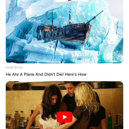
HABERION
He Ate A Plane And Didn't Die! Here's How