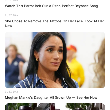
BUZZ DAY
Watch This Parrot Belt Out A Pitch-Perfect Beyonce Song
Turf logique la vérité sur le futur Quinté gagnant
BUZZ DAY
She Chose To Remove The Tattoos On Her Face. Look At Her
Turf logique avec la liste des chevaux les plus en vue du
Now
programme pour gagner. Vous pouvez l’établir avec l’aide
du logiciel Logic-prono et les grands noms de la presse
hippique comme: Bilto, Canal-Turf, Dauphiné-Libéré,
Equidia, Europe1, GENY, la Gazette des Courses, Le
Parisien, le Républicain-Lorrain, l’Indépendant, Ouest-
France, Paris Courses, Paris-Turf, RTL, Sud Ouest, Tiercé
Magazine, Tropiques FM, Week-End et Zone-Turf, et bien
d’autres encore.
Faites votre propre synthèse avec l’aide du Logiciel 100%
gratuit et obtenez un pronostic Logique ou avec des
outsiders.
BUZZ DAY
Meghan Markle's Daughter All Grown Up — See Her Now!