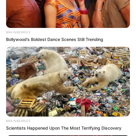
BRAINBERRIES
Bollywood’s Boldest Dance Scenes Still Trending
LIRE LA SUITE
BRAINBERRIES
Scientists Happened Upon The Most Terrifying Discovery