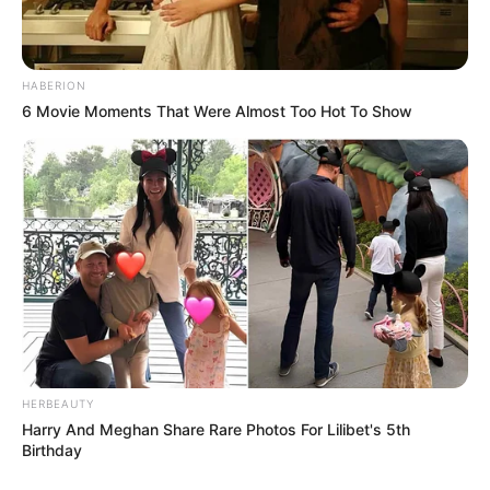
HABERION
6 Movie Moments That Were Almost Too Hot To Show
HERBEAUTY
Harry And Meghan Share Rare Photos For Lilibet's 5th
Birthday