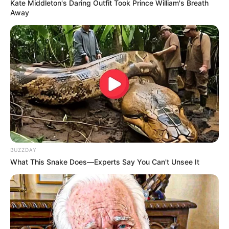
Kate Middleton's Daring Outfit Took Prince William's Breath
Away
LIRE LA SUITE
BUZZDAY
What This Snake Does—Experts Say You Can't Unsee It