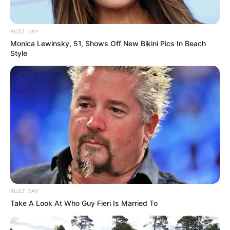
Prono soft analyse logique du quinté du
BUZZ DAY
jour en 5 chevaux
Monica Lewinsky, 51, Shows Off New Bikini Pics In Beach
Style
14 INEXESS BLEU
15 GUIDE MOI FORGAN
2 GUINESS D’HERFRAIE
11 CASH BANK BIGI
13 FLOREAL
Partagez sur les réseaux! Merci à Vous!
Le prono spéculatif du quinté du jour en
cinq chevaux
BUZZ DAY
2 GUINESS D’HERFRAIE
Take A Look At Who Guy Fieri Is Married To
14 INEXESS BLEU
8 FELIX DU BOURG