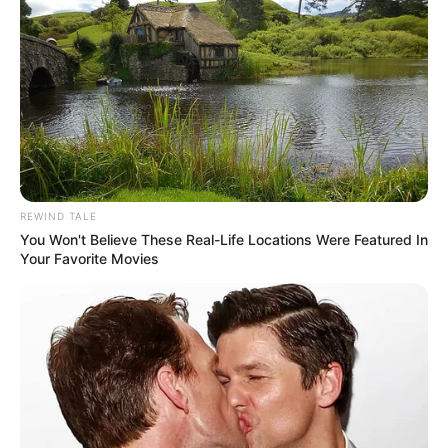
7 GIBUS
10 HIDALGO DES NOES
En cas de non-partant ou pour un champ élargi et par
ordre de préférence:
3 GOLD DAIRPET
12 FAUBOURG
REWIND TALE
You Won't Believe These Real-Life Locations Were Featured In
Your Favorite Movies
En complément de notre pronostic Quinté+ vous
retrouverez un peu plus bas sur cette même page la
sélection d’une vingtaine de pronos de la presse
spécialisée ex: (Bilto, Equidia, Geny Courses, Le Matin de
Lausanne, Le Parisien, RTL, Tiercé Magazine, Zeturf et bien
d’autres).