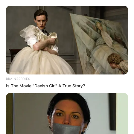
Parisien, le Républicain-Lorrain, l’Indépendant, Ouest-
France, Paris Courses, Paris-Turf, RTL, Sud Ouest, Tiercé
Magazine, Tropiques FM, Week-End et Zone-Turf, et bien
d’autres encore.
Faites votre propre synthèse avec l’aide du Logiciel 100%
gratuit et obtenez un pronostic Logique ou avec des
outsiders.
BRAINBERRIES
Is The Movie "Danish Girl" A True Story?
MEILLEURES OFFRES DE LA SEMAINE !