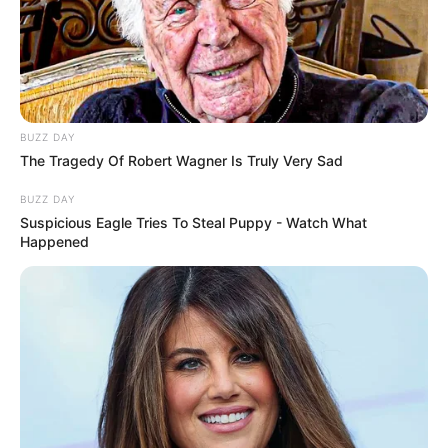
BUZZ DAY
The Tragedy Of Robert Wagner Is Truly Very Sad
BUZZ DAY
Suspicious Eagle Tries To Steal Puppy - Watch What
Happened
NUMEROS ASTRO QUINTE CHANCE DU JOUR
Spécial Tocard du PRIX PYTHIA
Le spécial Tocard de meilleur pronostic est assurément un
jeu spéculatif donc risqué…
8 FELIX DU BOURG