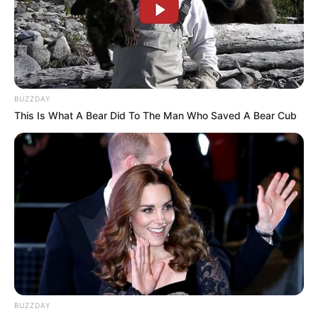
Sans oublier les possibilités de jouer la base quinté comme
super base Turf pour faire un Quarté Quinté. Une base
incontournable pour les jeux en champs réduits.
Suivez le bilan Journalier, Mensuel et Annuel sur le tableau
situé sur la
page des stats
.
BUZZDAY
14 INEXESS BLEU
This Is What A Bear Did To The Man Who Saved A Bear Cub
15 GUIDE MOI FORGAN
2 GUINESS D’HERFRAIE
Découvrez le
taux de réussite de onze pronostiqueurs de la
presse
au jeu du Simple Gagnant et Placé sur les 10 derniers
Quinté de Trot attelé.
Les Meilleures cotes pour les plus grandes compétitions de
Football sont ici
.
BUZZDAY