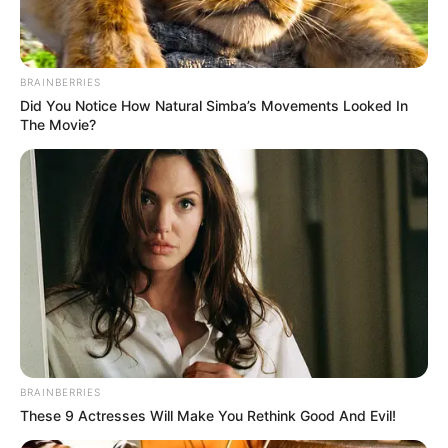
Sans oublier les possibilités de jouer la base quinté comme
super base Turf pour faire un Quarté Quinté. Une base
incontournable pour les jeux en champs réduits.
BRAINBERRIES
Did You Notice How Natural Simba’s Movements Looked In
4 DROLE DE DAME
The Movie?
2 TUDO BEM
3 BEST OF LIGHT
Découvrez le
taux de réussite de onze pronostiqueurs de la
presse
au jeu du Simple Gagnant et Placé sur les 10 derniers
Quintés de Plat.
BRAINBERRIES
These 9 Actresses Will Make You Rethink Good And Evil!