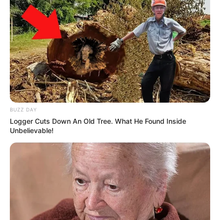
CALCULETTE DE DUTCHING
LE QATAR PRIX DU JOCKEY CLUB
LE GRAND PRIX D’AMÉRIQUE
QATAR PRIX DE L’ARC DE TRIOMPHE
LE PRIX DE DIANE LONGINES
LE GRAND STEEPLE-CHASE DE PARIS
MUSIQUE DU CHEVAL SA LECTURE
MEILLEURES OFFRES DE LA SEMAINE !
BUZZ DAY
QUINTÉ SPOT
Logger Cuts Down An Old Tree. What He Found Inside
PARIONS FOOTBALL
Unbelievable!
CONSEILS AUX DEBUTANTS
Bilan de la Base Quinté et les stats des courses de
Plat
Turf Jeu Simple
Retrouvez dorénavant toutes les statistiques des courses
LOTERIES INTERNATIONALES
PMU de Plat ainsi que le bilan journalier de la
Base Quinté
MONETISATION
sur cette page de stats
.