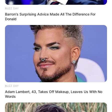
Geny Courses : 2 – 3 – 9 – 4 – 13 – 5 – 11 – 8
L’indépendant : 4 – 9 – 5 – 2 – 8 – 3 – 11 – 13
BUZZ DAY
La Dépêche : 4 – 8 – 2 – 13 – 6 – 11 – 7 – 1
Barron's Surprising Advice Made All The Difference For
Donald
Le Matin de Lausanne : 4 – 2 – 6 – 7 – 11 – 9 – 13 – 5
Suite des Pronostics en or de la presse PMU pour
le Quinté du jour
Le Parisien : 2 – 8 – 4 – 3 – 11 – 13 – 9 – 5
Le Rep. Lorrain : 4 – 2 – 3 – 13 – 9 – 5 – 11 – 8
Les 7 du W.E. : 4 – 2 – 9 – 3 – 11 – 5 – 7 – 13
Midi-Libre : 5 – 4 – 3 – 13 – 8 – 9 – 2 – 7
Ouest France : 5 – 4 – 3 – 13 – 11 – 8 – 9 – 2
BUZZ DAY
RMC : 6 – 4 – 2 – 1 – 13 – 8 – 3 – 11
Adam Lambert, 43, Takes Off Makeup, Leaves Us With No
Scoopdyga : 3 – 2 – 13 – 9 – 5 – 4 – 11 – 8
Words
Tiercé-Magazine : 4 – 3 – 13 – 5 – 2 – 7 – 9 – 11
Tropiques-FM : 4 – 8 – 2 – 13 – 6 – 11 – 7 – 1