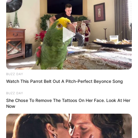
BUZZ DAY
Watch This Parrot Belt Out A Pitch-Perfect Beyonce Song
BUZZ DAY
She Chose To Remove The Tattoos On Her Face. Look At Her
Now