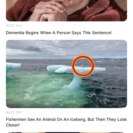
Frequence de la Base Turf et du Cheval Gagnant
BUZZ DAY
Dementia Begins When A Person Says This Sentence!
La base turf incontournable et le Cheval du jour sont
proposés du lundi au dimanche inclus. Soit une fréquence
de 365 jours/an ce qui mérite bien un petit « j’aime » merci
à vous. N’hésitez pas à partager que ce soit sur Twitter,
Facebook ou autre, peu importe celui qui a votre
préférence parmi les réseaux sociaux.
Partagez sur les réseaux! Merci à Vous!
BUZZ DAY
Fishermen See An Animal On An Iceberg, But Then They Look
Closer!