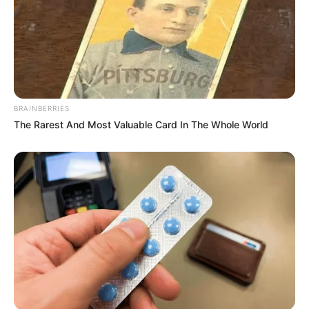
retrouverez un peu plus bas sur cette même page la
sélection d’une vingtaine de pronos de la presse
spécialisée ex: (Bilto, Equidia, Geny Courses, Le Matin de
Lausanne, Le Parisien, RTL, Tiercé Magazine, Zeturf et bien
d’autres).
Egalement à votre disposition et dans le but de vous
BRAINBERRIES
faciliter l’analyse de ce quinté, vous pourrez découvrir
les
The Rarest And Most Valuable Card In The Whole World
dernières statistiques des pronostiqueurs sur les courses
de plat.
MEILLEURES OFFRES DE LA SEMAINE !
Quel opérateur pour jouer le Tiercé Quarté
Quinté?
Vous pouvez parier le Quinté du jour chez l’un des
opérateurs ci-dessous, n’hésitez pas à comparer les offres