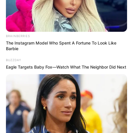
QUINTE 25-08-2024
BRAINBERRIES
The Instagram Model Who Spent A Fortune To Look Like
Barbie
BUZZDAY
Eagle Targets Baby Fox—Watch What The Neighbor Did Next
Pronostic Quinté+ du PMU à DEAUVILLE et
Spécial Tocard pour le Programme du 25
Août 2024 – PRIX RESORT BARRIERE
DEAUVILLE-TROUVILLE
Quinté du jour le PRIX RESORT BARRIERE DEAUVILLE-
TROUVILLE à DEAUVILLE – Plat – 1500m – 16 Partants –