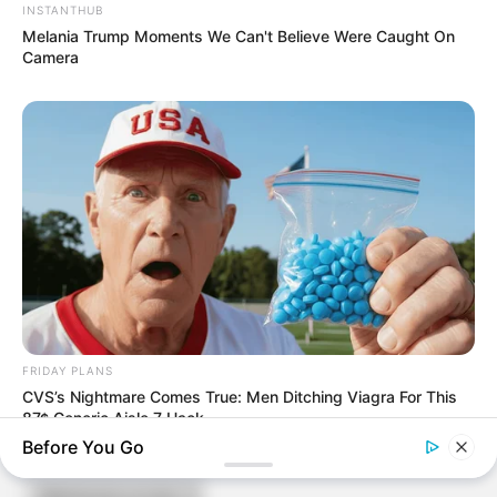
INSTANTHUB
Melania Trump Moments We Can't Believe Were Caught On
Camera
FRIDAY PLANS
CVS’s Nightmare Comes True: Men Ditching Viagra For This
87¢ Generic Aisle 7 Hack
ARCHIVES
Before You Go
Archives