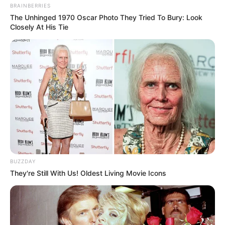
BRAINBERRIES
The Unhinged 1970 Oscar Photo They Tried To Bury: Look
Closely At His Tie
BUZZDAY
They're Still With Us! Oldest Living Movie Icons