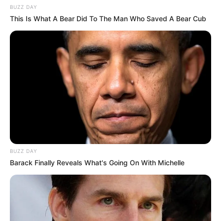
Découvrez encore plus de
Pronos de la presse avec le Turf
BUZZ DAY
complet du jour
.
This Is What A Bear Did To The Man Who Saved A Bear Cub
Votre premier pari?
Si c’est une première pour vous alors avant de vous lancer
lisez ceci
!
MEILLEURES OFFRES DE LA SEMAINE !
BUZZ DAY
Barack Finally Reveals What's Going On With Michelle