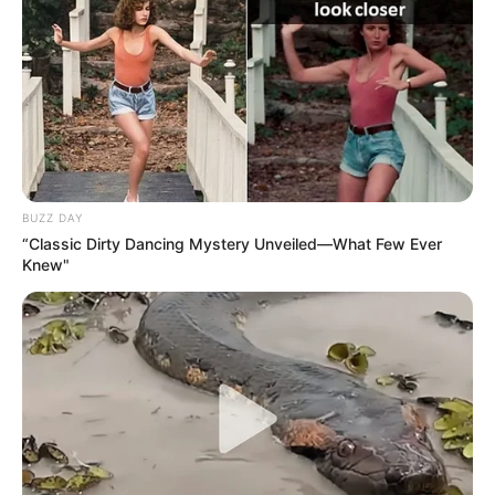
7 QUARTZ DU HOULEY
8 TOIJK
5 PTIT PEDRO
6 TUMBLER
Partagez sur les réseaux! Merci à Vous!
Le pronostic quinté spéculatif du jour en
BUZZ DAY
cinq chevaux
“Classic Dirty Dancing Mystery Unveiled—What Few Ever
Knew"
8 TOIJK
9 MIAMI VOICE
1 KILOECHO
11 JUGANDO
2 CLIMATE CHANGE
En cas de non-partant ou pour un champ élargi et par
ordre de préférence: