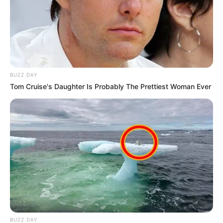
Pronostic Quinté+ logique ou futur Quinté
gagnant du PRIX RESORT BARRIERE DEAUVILLE-
TROUVILLE
BUZZ DAY
Tom Cruise's Daughter Is Probably The Prettiest Woman Ever
Le pronostic Quinté logique avec la liste des chevaux les
plus en vue du programme pour gagner. Vous pouvez
l’établir avec l’aide du logiciel Logic-prono et les grands
noms de la presse hippique comme: Bilto, Canal-Turf,
Dauphiné-Libéré, Equidia, Europe1, GENY, la Gazette des
Courses, Le Parisien, le Républicain-Lorrain, l’Indépendant,
Ouest-France, Paris Courses, Paris-Turf, RTL, Sud Ouest,
Tiercé Magazine, Tropiques FM, Week-End et Zone-Turf, et
bien d’autres encore.
Faites votre propre synthèse avec l’aide du Logiciel 100%
gratuit et obtenez un pronostic Logique ou avec des
BUZZ DAY