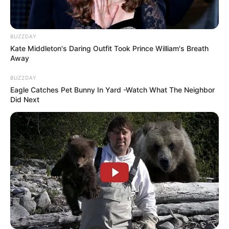
L’indépendant : 7 – 1 – 8 – 5 – 9 – 11 – 13 – 4
La Dépêche : 9 – 5 – 7 – 1 – 6 – 11 – 8 – 13
Le Matin de Lausanne : 9 – 7 – 5 – 8 – 6 – 1 – 12 – 11
BUZZDAY
Kate Middleton's Daring Outfit Took Prince William's Breath
Suite des Pronostics en or de la presse PMU pour
Away
le Quinté du jour
BUZZDAY
Eagle Catches Pet Bunny In Yard -Watch What The Neighbor
Le Parisien : 9 – 8 – 5 – 6 – 7 – 2 – 4 – 14
Did Next
Le Rep. Lorrain : 9 – 14 – 7 – 6 – 12 – 2 – 13 – 4
Les 7 du W.E. : 9 – 8 – 6 – 14 – 5 – 2 – 13 – 1
Midi-Libre : 6 – 1 – 13 – 5 – 11 – 8 – 9 – 7
Ouest France : 11 – 8 – 7 – 12 – 16 – 4 – 3 – 6
RMC : 11 – 9 – 5 – 13 – 7 – 6 – 2 – 1
Scoopdyga : 12 – 9 – 14 – 3 – 7 – 6 – 2 – 13
Tiercé-Magazine : 9 – 2 – 6 – 7 – 12 – 11 – 8 – 5
Tropiques-FM : 9 – 5 – 7 – 1 – 6 – 11 – 8 – 13
Turfomania : 9 – 2 – 1 – 7 – 12 – 16 – 8 – 13
ZEturf.fr : 8 – 5 – 7 – 11 – 14 – 9 – 12 – 4