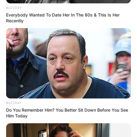
BUZZDAY
Everybody Wanted To Date Her In The 80s & This Is Her
Recently
LIRE LA SUITE
Les Meilleures cotes pour les plus grandes compétitions de
Football sont ici
.
BUZZDAY
Do You Remember Him? You Better Sit Down Before You See
Him Today