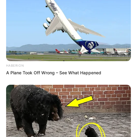
HABERION
A Plane Took Off Wrong – See What Happened
POWERBALL N° CHANCE
Quel opérateur pour jouer le Tiercé Quarté
Quinté?
Vous pouvez parier le Quinté du jour chez l’un des
opérateurs suivant: Zeturf.fr, Genybet.fr ou PMU.fr,
n’hésitez pas à comparer les offres de chacun d’entre eux.