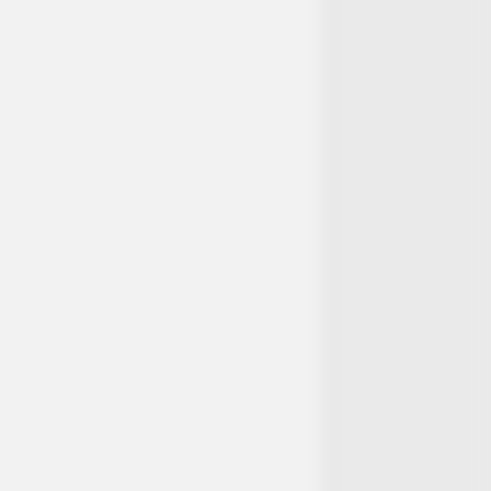
BERRIES
 Massive Snake That's Redefining
ant'—Bigger Than Anacondas