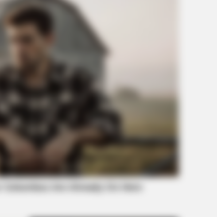
C
BRAIN
''ll
The
n, ce jeune poulain de 3 ans n’a couru que cinq fois
'Gi
. Après une victoire impressionnante à Clairefontaine
emier handicap, il monte en puissance. Bien placé au
on premier Quinté+. Le terrain lourd ne sera pas un
s lourdes, ce hongre de 9 ans a prouvé sa compétitivité
 places récentes. Il possède l’endurance nécessaire
oncé comme une des bases solides de la course. Il
u, ce cheval est souvent placé dans les Quinté+.
rain lourd sont à son avantage. Il a montré une belle
rs qu’il affectionne. Très fiable, il ne faut pas
BRAINBERRIES