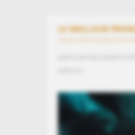
Aller
au
contenu
LE MEILLEUR PRON
La Base du QUINTÉ au Special Tocard du 
QUINTÉ DU JOUR : BASE GAGNANTE & TOCA
QUINTÉ STATS