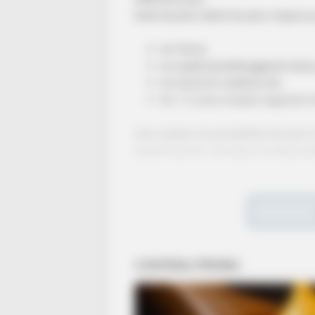
(liste de paris allant du plus risqué au
Un Tiercé.
Le couplé (jumelé) gagnant et/o
Un 2sur4 en combiné 3Cv.
De 1 à 3 jeux simples Gagnants e
Sans oublier les possibilités de joue
Quarté Quinté. Une base incontournab
Découvrez le
taux de réu
au jeu du Simple Gagnant e