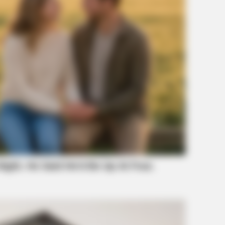
r les réseaux! Merci à Vous!
if du jour en cinq chevaux
BRAINBERRIES
ake It All Back?
Once Criticized For Her
mp élargi et par ordre de préférence:
BRAINBERRIES
When Fame Meets Fragility: 6
Celebrity Stories You Won't Forget