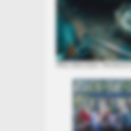
PRIX RIEUSSEC PRONOST