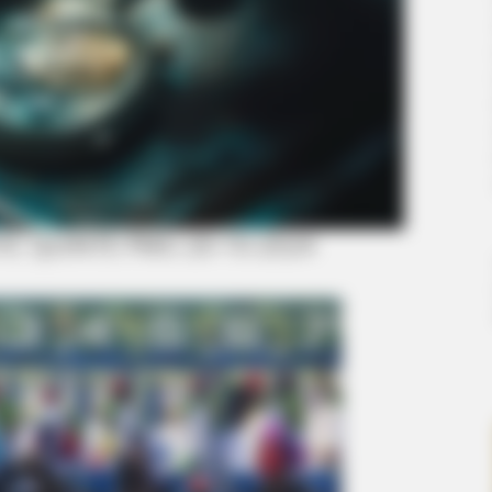
IC QUINTE PMU 20-10-2024