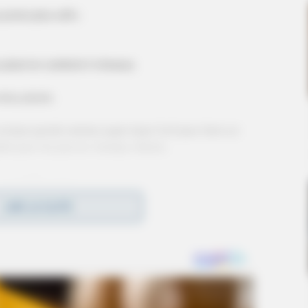
 prono plus soft.)
u placé en combiné 3 chevaux.
t/ou placés.
r la base quinté comme super base Turf pour faire un
le pour les jeux en champs réduits.
4 SUPER ALEX
5 UTAMARO
LIRE LA SUITE
7 TURANIA
ssite de onze pronostiqueurs de la presse
t Placé sur les 10 derniers Quintés de Plat.