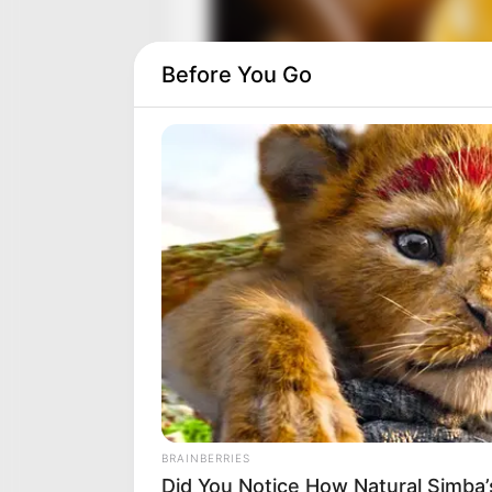
Before You Go
Les Meilleures cotes pour les plus g
BRAINBERRIES
Did You Notice How Natural Simba