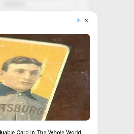
ARCHIVES
Archives
luable Card In The Whole World