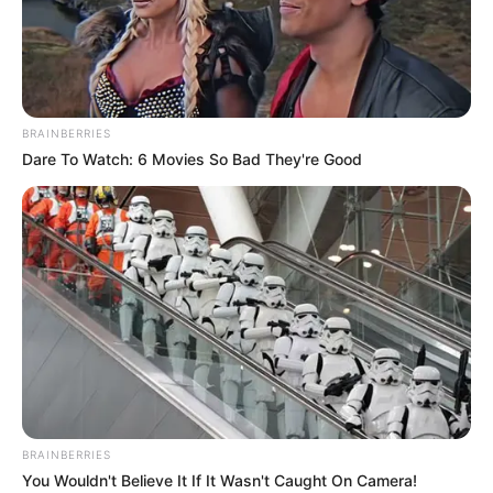
QUINTÉ+ 07-06-2025
BRAINBERRIES
Dare To Watch: 6 Movies So Bad They're Good
PRONOSTIC PRIX JEAN LE GONIDEC Quinté+
PMU du 7 JUIN 2025 à VINCENNES
BRAINBERRIES
Le PRONOSTIC du PRIX JEAN LE GONIDEC Quinté du jour à
You Wouldn't Believe It If It Wasn't Caught On Camera!