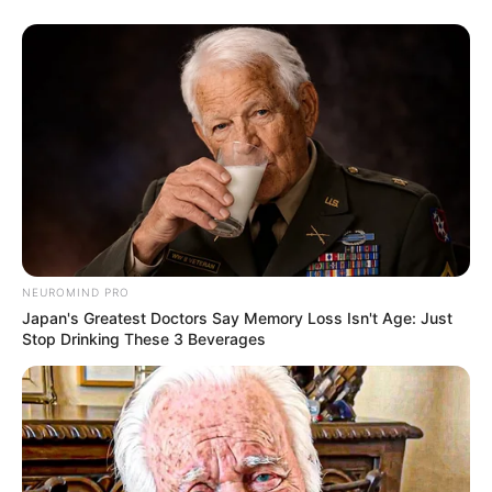
Bien que la concurrence soit redoutable, KAMEHAMEHA
garde une certaine légitimité dans ce lot relevé. À ce
niveau, chaque détail compte, et son profil technique reste
séduisant pour une place. Grâce à son élégance en piste et
sa vélocité affichée, il peut parfaitement accrocher la
combinaison gagnante. De plus, l’absence du leader Koctel
du Dain allège considérablement le plateau. Cela ouvre
des perspectives inattendues à des outsiders comme lui.
Sa huitième place dans le Prix Albert Demarcq ne reflète
en rien son véritable potentiel. D’autant plus que les
NEUROMIND PRO
Japan's Greatest Doctors Say Memory Loss Isn't Age: Just
circonstances de course n’ont pas été favorables ce jour-là.
Stop Drinking These 3 Beverages
Placé en seconde ligne derrière un rival en difficulté, il a
dû composer avec un déroulement peu avantageux. Ces
excuses sont recevables pour expliquer son classement
final. Ainsi, dans un parcours limpide, il a les moyens de
surprendre agréablement.