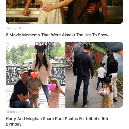
Analyse du Spécial Tocard du Quinté du jour
la vérité sur ses performances et son
HABERION
aptitude
6 Movie Moments That Were Almost Too Hot To Show
Analyse de KAMEHAMEHA (8) dans le Prix Jean Le Gonidec
(Quinté+ du 7 juin à Vincennes)
KAMEHAMEHA revient dans ce Groupe II avec une
motivation intacte, malgré son récent échec. En effet, son
parcours dans le Prix Robert Auvray s’était révélé
particulièrement éprouvant. Toutefois, il ne faut surtout
pas le juger uniquement sur cette sortie défavorable.
Avant cela, il avait livré une prestation prometteuse face à
ses aînés sur l’hippodrome de Laval. Cette ligne est très
HERBEAUTY
intéressante pour situer son niveau réel dans cette
Harry And Meghan Share Rare Photos For Lilibet's 5th
génération relevée.
Birthday