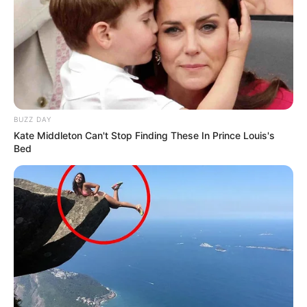
S’il bénéficie d’un bon wagon dans le parcours, il pourrait
accrocher la cinquième place.
Keen Winner (5)
Cette jument rapide revient progressivement à son
meilleur niveau. Ses deux dernières sorties sont
rassurantes. Elle garde un bon souvenir du Critérium des 4
BUZZ DAY
Ans où elle s’était classée 4e. Elle devra cependant
Kate Middleton Can't Stop Finding These In Prince Louis's
bénéficier d’un déroulement de course favorable pour
Bed
s’illustrer.
Kaporal des Forges (3)
Il ne détient pas de marge face à cette opposition, mais
possède de la tenue. Troisième du Prix Gaston Brunet
derrière Kataki de Wallis et Kanto Avis, il garde une chance
pour les accessits si le rythme est soutenu. Idéal pour les
amateurs de coups de poker.
MEILLEURES OFFRES DE LA SEMAINE !