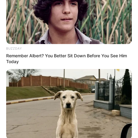
King Opera (10)
Ce fils de Ready Cash a de la classe, mais reste difficile à
saisir. Lors de sa rentrée, il aurait pu viser une place sans
sa faute finale. Il possède néanmoins trois podiums en
quatre tentatives sur ce parcours. S’il est appliqué, il peut
compléter la bonne combinaison.
BUZZDAY
Remember Albert? You Better Sit Down Before You See Him
Today
Krack Time Atout (12)
Double lauréat de Groupe I, il effectue ici sa rentrée après
une longue absence. Même s’il n’est déferré que des
antérieurs, sa qualité ne fait aucun doute. Il connaît bien
ce tracé, où il a déjà gagné. Si son entraîneur l’a préparé
avec soin, il peut surprendre d’entrée de jeu.
MEILLEURES OFFRES DE LA SEMAINE !
Les Outsiders : Des Paris Intéressants du