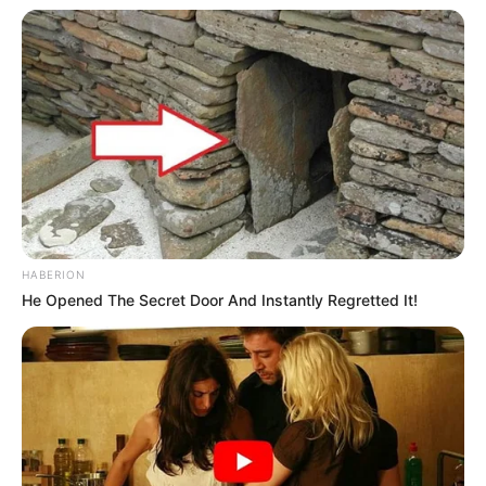
MUSIQUE DU CHEVAL SA LECTURE
Koh Samui (1)
QUINTÉ SPOT
Avec seulement deux courses après une très longue
PARIONS FOOTBALL
absence, il est loin de son meilleur niveau. Il est ici pour
CONSEILS AUX DEBUTANTS
reprendre du rythme en vue d’objectifs futurs. Il n’a
aucune chance ce samedi à Vincennes.
Turf Jeu Simple
MEILLEURES OFFRES DE LA SEMAINE !
LOTERIES INTERNATIONALES
MONETISATION
HABERION
He Opened The Secret Door And Instantly Regretted It!