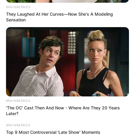
BRAINBERRIES
8 KAMEHAMEHA
They Laughed At Her Curves—Now She's A Modeling
Sensation
Voir plus bas sur cette page l’analyse du Spécial Tocard du
Quinté du Jour.
Pronostic Quinté soft une analyse logique
du Quinté+ du jour en 5 chevaux
7 KATAKI DE WALLIS
11 KANTO AVIS
13 KANA DE BEYLEV
4 KOBAYASHI
BRAINBERRIES
6 KARLITO
'The OC' Cast Then And Now - Where Are They 20 Years
Later?
Partagez sur les réseaux! Merci à Vous!
BRAINBERRIES
Le pronostic quinté spéculatif du jour en
Top 9 Most Controversial 'Late Show' Moments