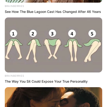
BRAINBERRIES
See How The Blue Lagoon Cast Has Changed After 46 Years
LIRE LA SUITE
BRAINBERRIES
The Way You Sit Could Expose Your True Personality