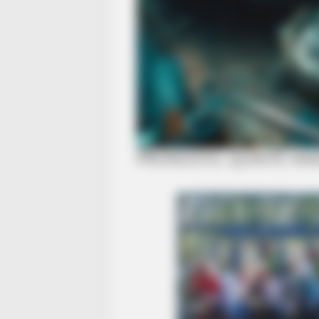
PRONOSTIC QUINTÉ HAN