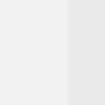
BERRIES
t This Olympic Skater Did At The
 Left Everyone Speechless