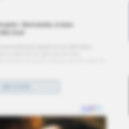
ropole : Marinaleda, la base
 PMU PLAY
 particulièrement disputé sur les 2.300 mètres.
lides se détachent au regard des dernières
se détaillée des partants s’impose avant de valider ses
S OFFRES DE LA SEMAINE !
LIRE LA SUITE