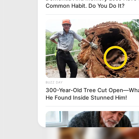
Common Habit. Do You Do It?
King Trezy (9) a réalisé une rentrée 
il possède déjà un succès dans cette 
paramètres sont favorables. Ainsi, un
Britania (10) traverse une période moin
résultats passés dans les Quinté+ imp
positif. Par ailleurs, sa régularité pl
Pronostic du Quinté+ : : les
BUZZ DAY
SEONA (4) – RAM SEA (15) – ZULU WA
300-Year-Old Tree Cut Open—Wh
He Found Inside Stunned Him!
Seona (4) reste sur une prestation con
la distance représente un véritable a
Dès lors, son retour dans cette catégo
Ram Sea (15) répond toujours présent 
récente troisième place confirme son 