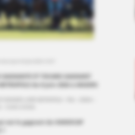
mise à jour le
8 juin 2026 à 16:57
SE GAGNANTE ET TOCARD GAGNANT
ETROPOLE du 8 Juin 2026 à ANGERS
 D’ANGERS LOIRE METROPOLE – Plat – 2300m –
 – Corde à droite.
qui est le gagnant du HANDICAP
 ?