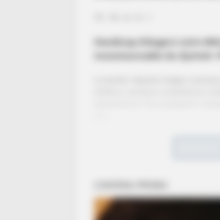
15 – 16 – 6 – 4 – 1
Handicap d’Angers Loire Mét
incontournable du Quinté+
Le Quinté+ disputé à Angers s’annonce
D’ailleurs, plusieurs candidatures so
performances. Par conséquent, l’analy
jeux.
MEILLEURE