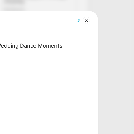
Wedding Dance Moments
ARCHIVES
Archives