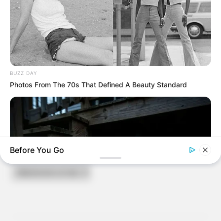
8 KOLOKICO
6 KAPACA DE THAIX
11 LE PETIT CHEVAL
9 SEL JEM
En cas de non-partant ou pour un champ élargi et par
BUZZ DAY
ordre de préférence:
Photos From The 70s That Defined A Beauty Standard
12 KARRE D’AS
4 JUNTOS GANAMOS
Retrouvez chaque jour
«
LES PRONOSTICS QUINTE DE LA
ARCHIVES
PRESSE
«
Before You Go
Archives
TICKET SPOT FONCTIONNE A NOUVEAU !
BUZZ DAY