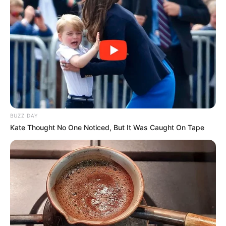
5 TOSCANA DU BERLAIS
LE GRAND STEEPLE-CHASE DE PARIS
14 KIVALA DU BERLAIS
MUSIQUE DU CHEVAL SA LECTURE
QUINTÉ SPOT
PARIONS FOOTBALL
Calculer mon profit en Jeu Simple Gagnant
CONSEILS AUX DEBUTANTS
Turf Jeu Simple
Découvrez le
taux de réussite de onze pronostiqueurs de la
LOTERIES INTERNATIONALES
presse
au jeu du Simple Gagnant et Placé sur les 10
MONETISATION
BUZZ DAY
derniers Quintés d’Obstacles.Les Meilleures cotes pour les
Kate Thought No One Noticed, But It Was Caught On Tape
plus grandes compétitions de
Football sont ici
.
NUMEROS ASTRO QUINTE CHANCE DU JOUR