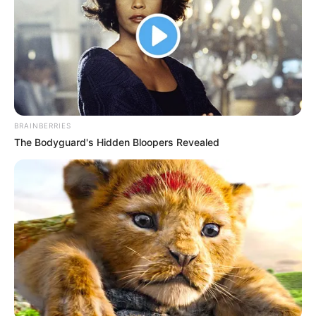
importante. Malgré cela, ses dernières sorties invitent à la
confiance.
9 SEL JEM
revient progressivement à son meilleur niveau
cette saison. D’une part, son entraîneur évoque un moral
retrouvé après une préparation délicate. D’autre part, son
expérience dans cette course constitue un sérieux
argument. Par conséquent, il garde son mot à dire.
BRAINBERRIES
The Bodyguard's Hidden Bloopers Revealed
4 JUNTOS GANAMOS
a bénéficié d’une préparation
différente cette année. Ensuite, David Cottin semble
satisfait de sa fraîcheur actuelle. Néanmoins, son
application durant le parcours restera déterminante. Si
tout se déroule bien, il peut pleinement se réhabiliter.
MEILLEURES OFFRES DE LA SEMAINE !
Les Outsiders du Quinté+ PMU PLAY : les