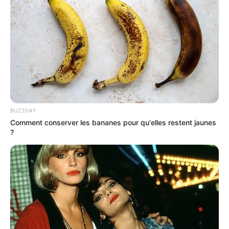
que son cheval paraît désormais parfait. Ensuite, sa
découverte de la distance constitue une interrogation
logique. Malgré cela, une surprise reste envisageable.
7 KENTUCKY WOOD
doit rassurer après une dernière
sortie décevante. Pourtant, François Nicolle se montre
satisfait de son état actuel. En complément, l’allongement
de la distance pourrait clairement l’aider. Dès lors, une
place reste accessible.
BUZZDAY
Comment conserver les bananes pour qu'elles restent jaunes
13 CROWN DU BERLAIS
manque encore de métier à ce
?
niveau. Cependant, son entraîneur note une forme
ascendante après plusieurs soucis. Ensuite, la longue
distance ne semble pas poser problème. Pour autant, sa
mission demeure particulièrement compliquée.
MEILLEURES OFFRES DE LA SEMAINE !