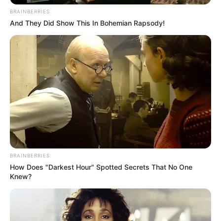
BRAINBERRIES
Secondes chances du Quinté+ : des
And They Did Show This In Bohemian Rapsody!
candidats très crédibles
5 TOSCANA DU BERLAIS – 11 LE PETIT CHEVAL – 9 SEL JEM
– 4 JUNTOS GANAMOS
5 TOSCANA DU BERLAIS
présente une remarquable
régularité au plus haut niveau. Effectivement, François
Pamart souligne sa progression constante avec l’âge.
Ensuite, son expérience des grands combats représente un
avantage évident. Dans cette configuration, il conserve une
chance très sérieuse.
BRAINBERRIES
How Does "Darkest Hour" Spotted Secrets That No One
11 LE PETIT CHEVAL
monte clairement en puissance sur
Knew?
les gros obstacles. De surcroît, Florian Bellemere insiste
sur sa préparation particulièrement réussie. Toutefois,
cette très longue distance représente encore une inconnue