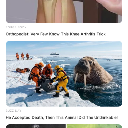
sérieux et sa régularité en font une candidature crédible
pour les places, même s’il semble légèrement en dessous
des toutes premières chances.
FORGE BODY
Verdict PMU Quinté+ : Un outsider courageux
Orthopedist: Very Few Know This Knee Arthritis Trick
pour les allocations
En conclusion,
6 KAPACA DE THAIX
arrive avec de la
fraîcheur, de la condition et des garanties solides dans les
gros combats. Dès lors, s’il confirme sa tenue sur la longue
distance, il possède le profil idéal pour intégrer la bonne
combinaison. Cependant, face aux meilleurs, il semble
davantage compétitif pour une place que pour la victoire.
Également à votre disposition et dans le but de vous
faciliter l’analyse de ce quinté, vous pourrez découvrir
les
BUZZ DAY
He Accepted Death, Then This Animal Did The Unthinkable!
dernières statistiques des pronostiqueurs sur les courses
d’Obstacles
.