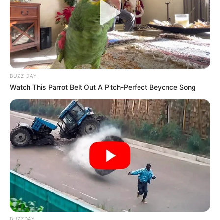
connaît parfaitement ce parcours. Récemment, il a prouvé
son aptitude à la distance sur ce steeple. En parallèle, sa
situation au handicap demeure correcte. Ainsi, il détient
une chance régulière pour les accessits.
BUZZ DAY
Watch This Parrot Belt Out A Pitch-Perfect Beyonce Song
BUZZDAY