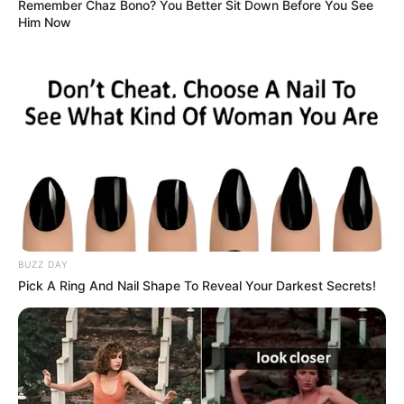
Remember Chaz Bono? You Better Sit Down Before You See
Him Now
LIRE LA SUITE
BUZZ DAY
Pick A Ring And Nail Shape To Reveal Your Darkest Secrets!
GARDONS LE SOURIRE (5) arrive avec des garanties très
solides sur ce parcours. Après une longue absence, il a
enchaîné deux performances de premier plan. De plus, il
retrouve une distance idéale et affiche un moral
irréprochable. Dès lors, il s’annonce comme une base