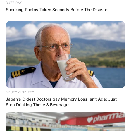
3 ALWAYS LOVE YOU
BUZZ DAY
5 GARDONS LE SOURIRE
Shocking Photos Taken Seconds Before The Disaster
7 INSIDE MONTLIOUX
1 BENOU
9 GALOP DU LARGE
En cas de non-partant ou pour un champ élargi et par
ordre de préférence:
4 JERIKO BOULOISE
16 FRIPON DU SEUIL
Retrouvez chaque jour
«
LES PRONOSTICS QUINTE DE LA
NEUROMIND PRO
PRESSE
«
Japan's Oldest Doctors Say Memory Loss Isn't Age: Just
Stop Drinking These 3 Beverages
TICKET SPOT FONCTIONNE A NOUVEAU !