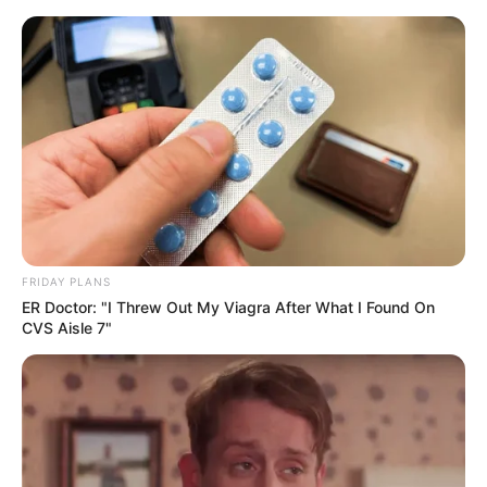
Aller
au
LE MEILLEUR PRONOSTIC
contenu
La Base du QUINTÉ au Special Tocard du PMU
Menu
FRIDAY PLANS
ER Doctor: "I Threw Out My Viagra After What I Found On
CVS Aisle 7"
PRONOSTIC QUINTÉ PRIX ANNIE HUTTON