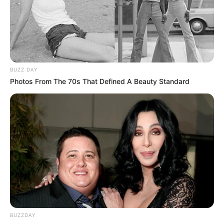
Les Favoris du Quinté+ PMU à Pau : des
bases solides pour les enjeux
GARDONS LE SOURIRE (5), KING LE DUN (6), ALWAYS
BUZZ DAY
LOVE YOU (3)
Photos From The 70s That Defined A Beauty Standard
BUZZDAY