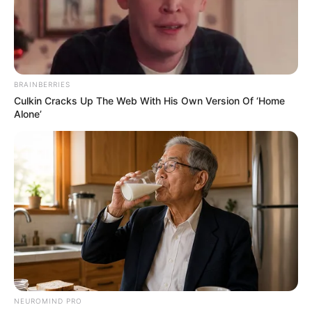
20-01-2026
BRAINBERRIES
Culkin Cracks Up The Web With His Own Version Of ‘Home
Alone’
Dernière mise à jour le
20 janvier 2026 à 13:08
NEUROMIND PRO
QUINTÉ AUJOURD’HUI : BASE GAGNANTE ET