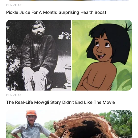
une valeur assez haute. Ses dernières sorties à Auteuil
BUZZDAY
n’ont pas rassuré. Toutefois, il retrouve une piste qu’il
Pickle Juice For A Month: Surprising Health Boost
apprécie. Ainsi, son profil reste difficile à situer avec
précision.
EASTER SUNDAY (14) effectue une semi-rentrée face à des
adversaires affûtés. Son entourage reconnaît un niveau
relevé pour lui. Malgré un petit poids, il peut manquer de
condition. Dès lors, son objectif se limite à une allocation.
CAITLIN’S COURT (15) détient une chance théorique dans le
bas du tableau. Cependant, son caractère complique son
exploitation en course. En revanche, l’allongement de la
BUZZDAY
distance peut l’aider. Ainsi, tout dépendra de son envie de
The Real-Life Mowgli Story Didn't End Like The Movie
lutter.
FRIPON DU SEUIL (16) monte de catégorie dans ce Quinté+
relevé. Bien qu’il adore le terrain lourd, ses dernières
sorties n’ont pas convaincu. Toutefois, son petit poids