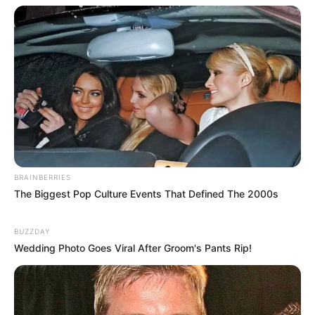
satisfaisante. Certes, l’opposition est plus relevée que lors
de ses dernières sorties. Toutefois, il affectionne cette piste
et la distance rallongée. Par conséquent, une surprise
reste possible.
JAGUAR DU LARGE (10) a montré des progrès lors de sa
course de rentrée. Ensuite, l’allongement de la distance
devrait servir ses intérêts. Malgré tout, sa marge demeure
limitée à ce niveau. Ainsi, il visera surtout une place
secondaire.
BRAINBERRIES
The Biggest Pop Culture Events That Defined The 2000s
BUZZDAY
Wedding Photo Goes Viral After Groom's Pants Rip!