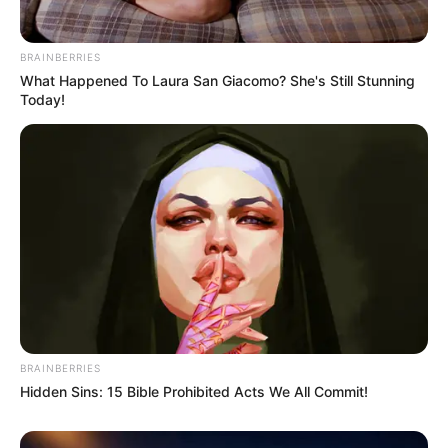
déroulement plus limpide cette fois, un rachat reste
envisageable.
BRAINBERRIES
MEILLEURES OFFRES DE LA SEMAINE !
What Happened To Laura San Giacomo? She's Still Stunning
Today!
Gros outsiders à surveiller dans le Quinté+
PMU PLAY
AWAITING CHRISTMAS (7) – CHALDERO (10) – NAKED
MEMORIES (16)
Awaiting Christmas (7) découvre une tâche délicate dans ce
Quinté+ jugé particulièrement relevé par son entourage.
En revanche, Vaclav Luka estime que Théo Bachelot
BRAINBERRIES
possède le profil idéal pour ce cheval délicat. Le terrain
Hidden Sins: 15 Bible Prohibited Acts We All Commit!
annoncé pourrait toutefois ne pas servir ses intérêts
dimanche.