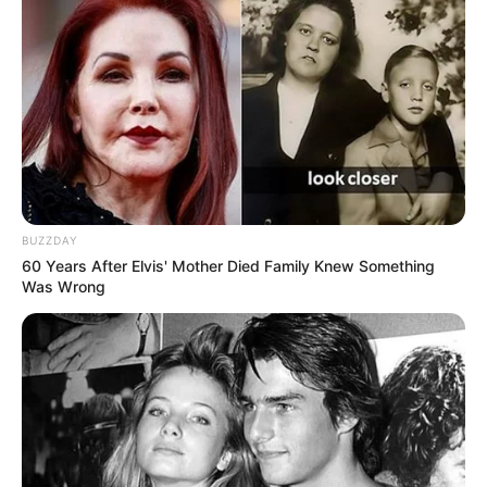
6 KRASKHOV
4 PURE LEGEND
11 DUTY
14 GALORD
En cas de non-partant ou pour un champ élargi et par
ordre de préférence:
8 DURYTHME
13 SALALAH
BUZZDAY
60 Years After Elvis' Mother Died Family Knew Something
Was Wrong
Retrouvez chaque jour
«
LES PRONOSTICS QUINTÉ DE LA
PRESSE
«
MEILLEURES OFFRES DE LA SEMAINE !