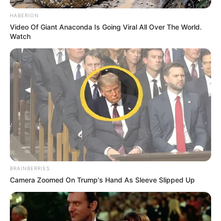
Un Tiercé.
HABERION
Le couplé (jumelé) gagnant et/ou placé en combiné 3
Video Of Giant Anaconda Is Going Viral All Over The World.
Watch
chevaux.
Un 2sur4 en combiné 3Cv.
De 1 à 3 jeux simples Gagnants et/ou placés.
Sans oublier les possibilités de jouer la base quinté comme
super base Turf pour faire un Quarté Quinté. Une base
incontournable pour les jeux en champs réduits.
6 KRASKHOV
9 NO LIMIT DREAM
12 PAINTELLO
BRAINBERRIES
Camera Zoomed On Trump's Hand As Sleeve Slipped Up
Calculer mon profit en Jeu Simple Gagnant