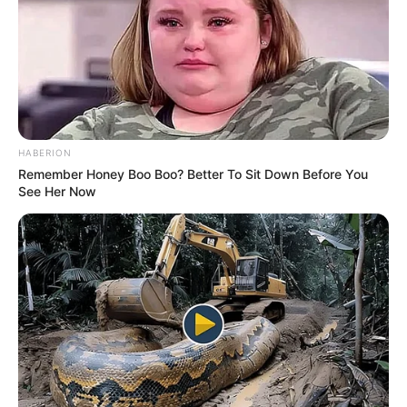
Même si
PURE LEGEND (4)
possède théoriquement
quelques arguments avec cette distance plus courte, sa
rentrée, son manque probable de rythme et une valeur
jugée élevée limitent nettement ses ambitions. Dès lors, il
semble devoir rassurer dans un Quinté+ de ce niveau.
Également à votre disposition et dans le but de vous
HABERION
faciliter l’analyse de ce quinté, vous pourrez découvrir
les
Remember Honey Boo Boo? Better To Sit Down Before You
dernières statistiques des pronostiqueurs sur les courses
See Her Now
de Plat.
Base Prono PMU PLAY ou Couplé gagnant du
PRONOSTIC QUINTÉ PRIX DE L’ORANGERIE
La Base Prono est établie avec notre
logiciel
100% gratuit.
Soit les 3 principaux favoris du
Quinté PMU PLAY
du jour
qui pourront vous permettre de faire ces différents jeux:
(liste de paris allant du plus risqué au prono plus soft.)