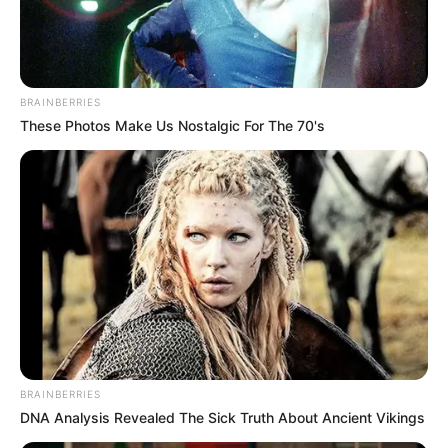
24-05-2026
BRAINBERRIES
These Photos Make Us Nostalgic For The 70's
Dernière mise à jour le
24 mai 2026 à 13:39
BRAINBERRIES
QUINTÉ AUJOURD’HUI : BASE GAGNANTE ET
DNA Analysis Revealed The Sick Truth About Ancient Vikings
TOCARD GAGNANT PRIX DE L’ORANGERIE du