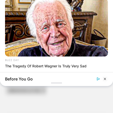
Pronostics PMU PLAY de la presse pour le Quinté
du jour
Dans cette liste il y a qui sait peut-être le meilleur
pronostic PMU du jour, ci-après retrouvez la sélection des
principaux pronostics de la presse pour le tiercé quinté du
jour.
Equidia
6 – 9 – 14 – 3 – 11 – 8 – 4 – 12
BUZZ DAY
CanalTurf
The Tragedy Of Robert Wagner Is Truly Very Sad
6 – 9 – 3 – 1 – 12 – 15 – 16 – 8
ZoneTurf
ARCHIVES
Before You Go
6 – 9 – 12 – 10 – 11 – 1 – 3 – 14
Archives
Geny
6 – 4 – 12 – 9 – 13 – 8 – 11 – 1
Europe1
9 – 6 – 13 – 3 – 1 – 12 – 15 – 14