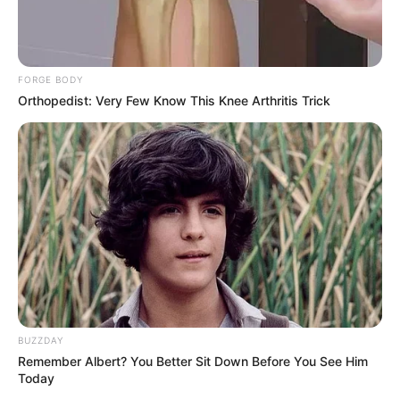
FORGE BODY
Orthopedist: Very Few Know This Knee Arthritis Trick
POWERBALL N° CHANCE
Analyse du Spécial Tocard PURE LEGEND (4) :
une rentrée délicate dans un Quinté+ très
relevé
PURE LEGEND (4)
effectue une petite rentrée et, même si
son entourage le juge en bonne condition, plusieurs
réserves entourent sa candidature. En effet, son entraîneur
BUZZDAY
estime qu’il peut encore manquer d’un parcours après son
Remember Albert? You Better Sit Down Before You See Him
absence. De plus, le cheval a parfois tendance à se
Today
montrer tendu, même si le raccourcissement de la