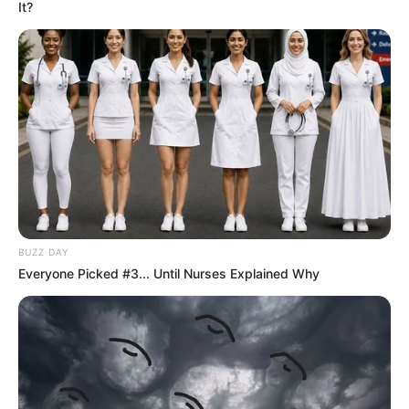
It?
PRONOSTIC et Analyse des 16 Partants – Corde à gauche
Base Prono PMU ou Couplé gagnant du
PRONOSTIC QUINTÉ PRIX DE WINDSOR
La Base Prono est établie avec notre logiciel 100% gratuit.
Soit les 3 principaux favoris du
Quinté PMU
du jour qui
pourront vous permettre de faire ces différents jeux:
(liste de paris allant du plus risqué au prono plus soft.)
Un Tiercé.
BUZZ DAY
Le couplé (jumelé) gagnant et/ou placé en combiné 3
Everyone Picked #3... Until Nurses Explained Why
chevaux.
Un 2sur4 en combiné 3Cv.
De 1 à 3 jeux simples Gagnants et/ou placés.
Sans oublier les possibilités de jouer la base quinté comme
super base Turf pour faire un Quarté Quinté. Une base