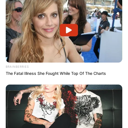
BRAINBERRIES
Les favoris : la ligne du Prix des Landes en
The Fatal Illness She Fought While Top Of The Charts
première ligne
OLYMPIC MESSAGE (1)
reste sur une superbe deuxième
place sur ce parcours, dans la course de référence du 16
octobre. Très régulier, il adore Saint-Cloud et s’élancera
d’un bon numéro dans les stalles. Sa condition physique
est optimale et il s’annonce redoutable malgré son top-
weight. C’est un point d’appui solide.