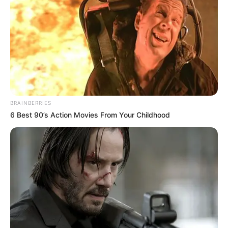
BRAINBERRIES
6 Best 90’s Action Movies From Your Childhood
Analyse du Spécial Tocard du QUINTÉ du
jour ACTO (9) : un outsider séduisant à
surveiller de près
Le jeune hongre
ACTO (9)
s’est déjà distingué dans les gros
handicaps, notamment en remportant un Quinté+ cet été à
Longchamp. Après des performances irrégulières, il vient