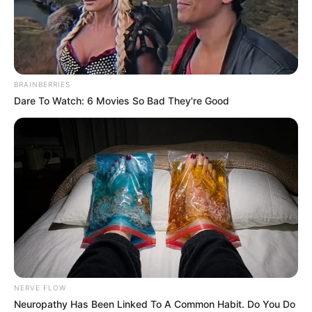
11-2025
BRAINBERRIES
Dare To Watch: 6 Movies So Bad They're Good
PRONOSTIC QUINTÉ PMU PRIX DE WINDSOR
du 9 NOVEMBRE 2025 à SAINT-CLOUD
NERVE FLOW
QUINTÉ PRIX DE WINDSOR à SAINT-CLOUD – Plat – 1600m –
Neuropathy Has Been Linked To A Common Habit. Do You Do