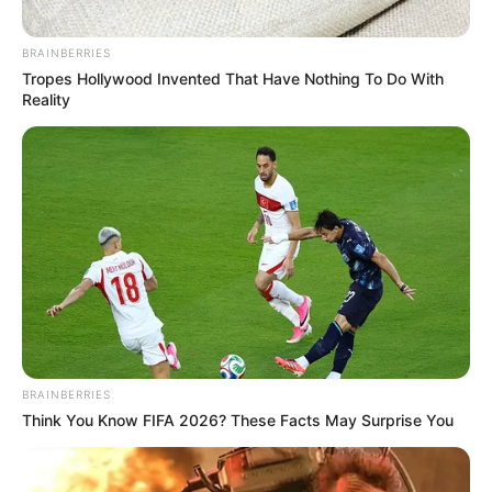
LOTERIES INTERNATIONALES
Les gros outsiders : des profils encore en
MONETISATION
apprentissage
BRAINBERRIES
Tropes Hollywood Invented That Have Nothing To Do With
MY FANCY (13)
effectue son retour sur le gazon après
Reality
plusieurs sorties sur le sable. Il avait remporté une Listed
sur ce tracé par le passé. Il doit rassurer, mais sa
compétitivité en valeur 37,5 lui donne une petite chance
pour un lot.
DOUBLE UP (16)
débute dans les Quintés+ et manque
d’expérience. Son talent est évident, mais il reste
perfectible. Sur sa performance de Vichy, il peut
surprendre s’il progresse d’un coup. À ne pas écarter
totalement.
BRAINBERRIES
MEILLEURES OFFRES DE LA SEMAINE !
Think You Know FIFA 2026? These Facts May Surprise You