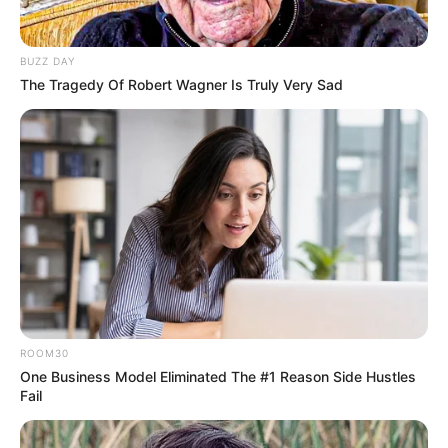
A lire plus bas sur cette page l’analyse du Spécial Tocard
BUZZ DAY
du Quinté du jour.
The Tragedy Of Robert Wagner Is Truly Very Sad
Pronostic Quinté soft une analyse logique
du Quinté+ du jour en 5 chevaux
1 OLYMPIC MESSAGE
7 SALALAH
8 GILDED DRAGON
3 DIVIDE AND RULE
2 HARPER
Partagez sur les réseaux! Merci à Vous!
ROOM30
One Business Model Eliminated The #1 Reason Side Hustles
Fail
Le pronostic quinté spéculatif du jour en
cinq chevaux