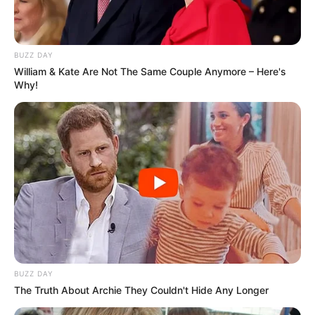
Quinté de dimanche à Saint-Cloud : Analyse
BUZZ DAY
complète du Prix de Windsor
William & Kate Are Not The Same Couple Anymore – Here's
Why!
Le Quinté+ de ce dimanche 9 novembre à Saint-Cloud
s’annonce passionnant avec seize concurrents au départ
du Prix de Windsor. Disputé sur 1600 mètres, ce handicap
devrait se jouer sur un terrain bien souple, propice aux
chevaux endurcis. Voici notre analyse complète pour ce
Quinté+ du jour, classée en quatre catégories : Favoris,
Secondes chances, Outsiders et Gros outsiders.
MEILLEURES OFFRES DE LA SEMAINE !
BUZZ DAY
The Truth About Archie They Couldn't Hide Any Longer