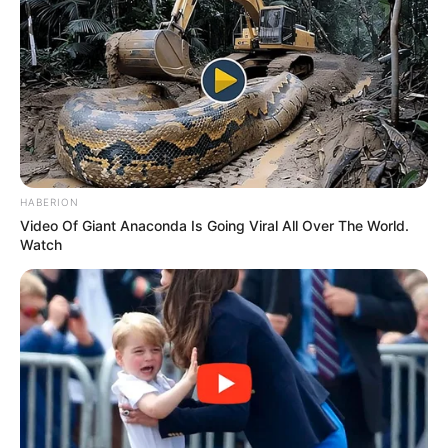
FONTAINES 31-03-2026
HABERION
Video Of Giant Anaconda Is Going Viral All Over The World.
Watch
Dernière mise à jour le
31 mars 2026 à 12:28
QUINTÉ AUJOURD’HUI : BASE GAGNANTE ET
TOCARD GAGNANT PRIX DES GRANDES