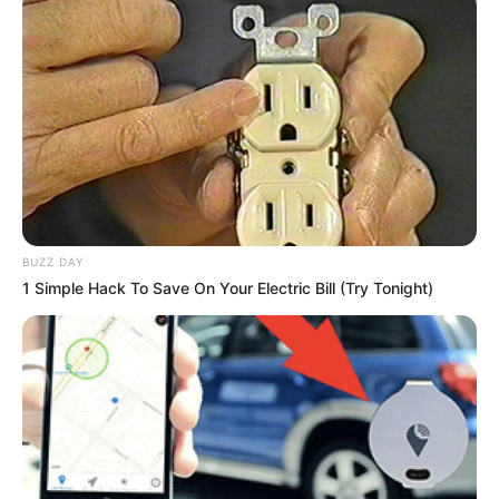
BLARNEY (6) EL CANEY (4) SPANISH LIGHT (8) A
BEAUREGARD (3)
D’une autre part, Blarney (6) découvre la distance mais
semble capable de s’y adapter progressivement. En effet, il
met du temps à entrer dans ses courses et pourrait être
avantagé ici. Ainsi, une place reste envisageable avec un
bon déroulement.
Par ailleurs, El Caney (4) vient de s’imposer
BUZZ DAY
courageusement et traverse une période favorable.
1 Simple Hack To Save On Your Electric Bill (Try Tonight)
Cependant, il monte de catégorie avec une pénalisation au
poids. Dès lors, sa tâche se complique malgré une certaine
forme.
Ensuite, Spanish Light (8) retrouve une distance plus
adaptée après un échec à relativiser. De plus, il a tiré un
bon numéro et peut voyager efficacement durant le
parcours. Toutefois, le terrain reste une interrogation pour