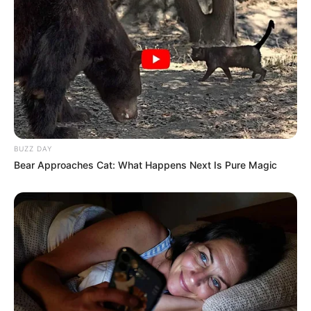
fortement du déroulement de course. En effet, il nécessite
un parcours sur mesure pour s’exprimer pleinement. Par
conséquent, sa tâche s’annonce délicate malgré sa forme.
Ensuite, Gold Player (5) tente une distance plus longue, ce
qui constitue une véritable interrogation. De plus, son
récent échec s’explique en partie par un terrain
défavorable. Ainsi, il devra rassurer dans ce contexte.
BUZZ DAY
De son côté, Cunning Fox (10) aborde cette distance pour la
Bear Approaches Cat: What Happens Next Is Pure Magic
première fois avec des progrès récents. Toutefois, son
manque d’expérience à ce niveau complique son
évaluation. Néanmoins, une surprise reste envisageable.
Par ailleurs, Zilrak (11) n’a pas été chanceux récemment
mais termine correctement ses parcours. En outre, cette
distance plus longue pourrait mieux correspondre à son
profil d’attentiste. Malgré tout, sa marge reste limitée.