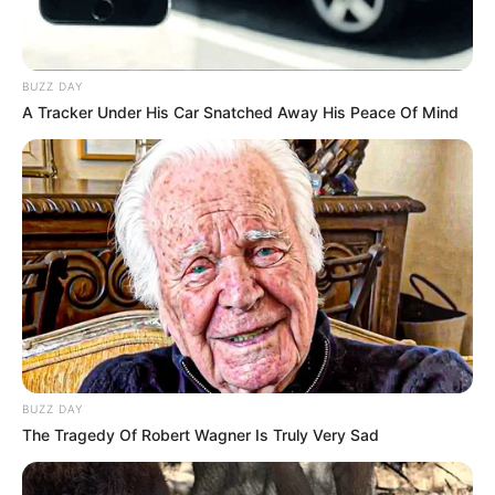
ses chances.
Enfin, A Beauregard (3) semble revenu à un bon niveau
BUZZ DAY
après avoir repris de la fraîcheur. Néanmoins, sa valeur
A Tracker Under His Car Snatched Away His Peace Of Mind
actuelle limite ses ambitions dans ce type de handicap.
Malgré cela, il peut accrocher une place avec un bon
parcours.
MEILLEURES OFFRES DE LA SEMAINE !
Gros outsiders Quinté+ : des surprises
possibles à belle cote
ANNABEL’S GHOST (1) GOLD PLAYER (5) CUNNING FOX
BUZZ DAY
(10) ZILRAK (11) DZIELNY WOJTEK (13)
The Tragedy Of Robert Wagner Is Truly Very Sad
D’abord, Annabel’s Ghost (1) reste performant mais dépend