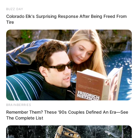
Aller
au
LE MEILLEUR PRONOSTIC
BUZZ DAY
contenu
Colorado Elk's Surprising Response After Being Freed From
Tire
La Base du QUINTÉ au Special Tocard du PMU
Menu
BRAINBERRIES
Remember Them? These '90s Couples Defined An Era—See
The Complete List
PRONOSTIC QUINTÉ PRIX GRANDES