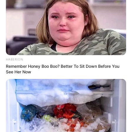
Ensuite, des profils variés et les conditions de terrain
annoncées pourraient fortement influencer le déroulement
de la course. Par ailleurs, plusieurs concurrents affichent
une forme sûre et des ambitions légitimes dans ce
handicap. Enfin, le parcours et le rythme seront
déterminants pour départager des candidatures très
proches.
MEILLEURES OFFRES DE LA SEMAINE !
HABERION
Remember Honey Boo Boo? Better To Sit Down Before You
See Her Now
Favoris du Quinté+ PMU : des bases solides
pour la victoire
CHESS (2) CUNCERTO (9) HAVIASSOR (14)
D’une part, Chess (2) affiche une forme optimale selon son
entraîneur et apprécie particulièrement les longues
distances. De plus, les œillères semblent avoir amélioré