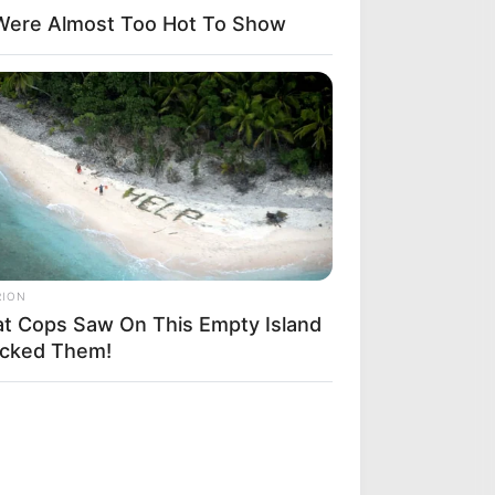
Were Almost Too Hot To Show
RION
t Cops Saw On This Empty Island
cked Them!