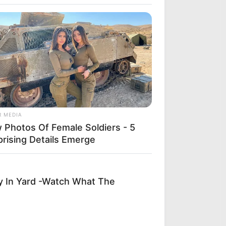
Outfit Took Prince William's Breath
R MEDIA
 Photos Of Female Soldiers - 5
prising Details Emerge
y In Yard -Watch What The
DAY
s Viral Nurse Photo Sparked A
ate Nobody Expected