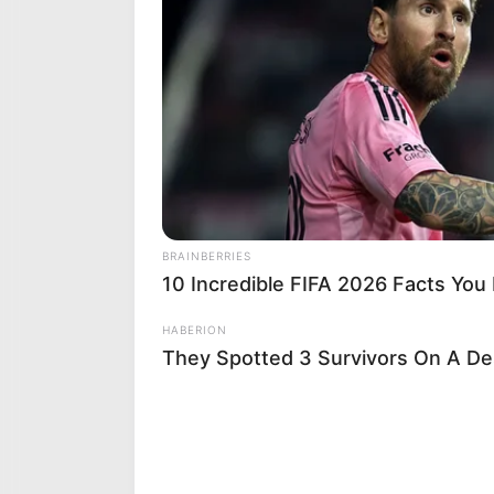
En cas de non-partant ou pour un cha
2 DSCHINGIS TOKEN
5 LANDAIS
Retrouvez chaque jour
BRAINBERRIES
10 Incredible FIFA 2026 Facts You
PRIX GUILLAUME DE PRACOM
ENTRE JEUNES SAUTEURS AM
HABERION
They Spotted 3 Survivors On A Des
Le Quinté+ de ce mardi à Auteuil s’an
prêts à en découdre sur les 3600 mètr
promet une belle sélection naturelle.
protagonistes en quatre catégories sel
performances et leur profil sur la but