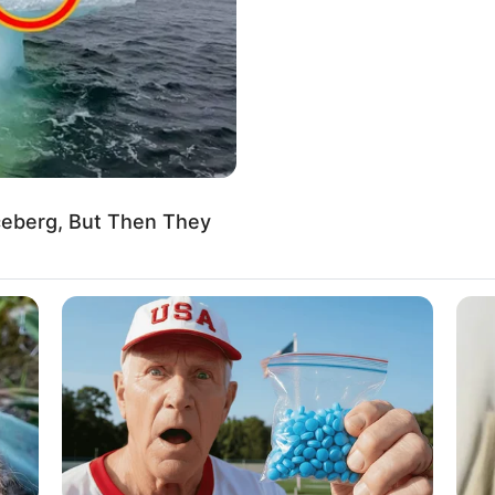
our qui pourront vous permettre de faire ces
 prono plus soft.)
u placé en combiné 3 chevaux.
t/ou placés.
ceberg, But Then They
r la base quinté comme super base Turf pour faire un
le pour les jeux en champs réduits.
 Annuel sur le tableau situé tout en bas de cette page.
LIRE LA SUITE
3 ASTROLOGER
BUZZ DAY
4 JUMPANJIVE
d Truth About Archie
Bear Approaches Cat: W
14 LA HORRA
té à lire un peu plus bas sur cette page.
A