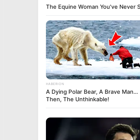
Pronostic Quinté soft une a
The Equine Woman You've Never 
chevaux
3 ASTROLOGER
4 JUMPANJIVE
14 LA HORRA
8 VOL D’ARGENT
1 ELEKTRIX
Partagez su
HABERION
Le pronostic quinté spéculat
A Dying Polar Bear, A Brave Man…
Then, The Unthinkable!
14 LA HORRA
3 ASTROLOGER
6 GREY FIGHTER
10 LA VIE DE REVE
13 GALACTICO