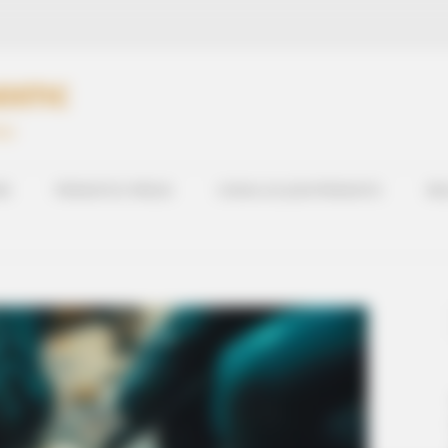
OSTIC
PMU
RD
PRONOSTICS PRESSE
CHEVAL DU JOUR PRONOSTIC
RES
HABERION
at Happened
5 Of The Rarest Human 