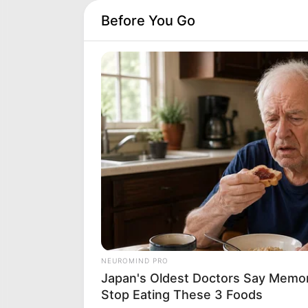
Before You Go
HABERION
Remember Honey Boo Boo? Better
Sit Down Before You See Her Now
PRONOSTIC QUINTÉ PRI
NEUROMIND PRO
Japan's Oldest Doctors Say Memory
Stop Eating These 3 Foods