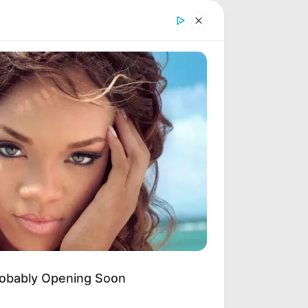
QATAR PRIX DE L’ARC DE TRIOMPHE
LE PRIX DE DIANE LONGINES
LE GRAND STEEPLE-CHASE DE PARIS
MUSIQUE DU CHEVAL SA LECTURE
QUINTÉ SPOT
PARIONS FOOTBALL
RION
CONSEILS AUX DEBUTANTS
liam And Kate Let Their Guard
n, But The Cameras Were On
Turf Jeu Simple
LOTERIES INTERNATIONALES
MONETISATION
obably Opening Soon