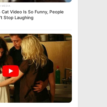
R MEDIA
s Cat Video Is So Funny, People
't Stop Laughing
R MEDIA
 Truth About Archie They Couldn't
e Any Longer
ARCHIVES
Archives