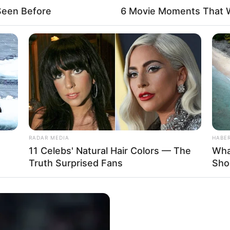
nalyse logique du Quinté+ du jour en 5
Seen Before
6 Movie Moments That 
r les réseaux! Merci à Vous!
RADAR MEDIA
HABE
if du jour en cinq chevaux
11 Celebs' Natural Hair Colors — The
Wha
Truth Surprised Fans
Sho