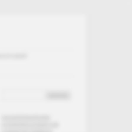
ULTATS QUINTÉ
Rechercher :
Mutations By Order
CALCULETTE DE DUTCHING
LE QATAR PRIX DU JOCKEY CLUB
LE GRAND PRIX D’AMÉRIQUE