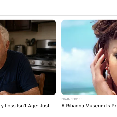
HABERION
HABE
 To
The SCARY Story Of Lake Lanier:
Wil
Most HAUNTED Lake
Dow
X GUILLAUME DE PRACOMTAL 2025
BRAINBERRIES
 Loss Isn't Age: Just
A Rihanna Museum Is Pr