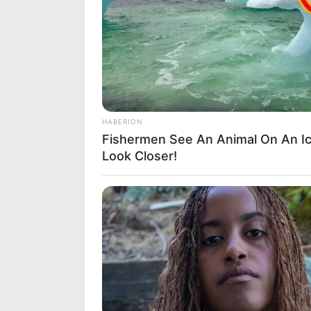
principaux favoris du
Quinté PMU
du j
différents jeux:
(liste de paris allant du plus risqué au
Un Tiercé.
Le couplé (jumelé) gagnant et/o
Un 2sur4 en combiné 3Cv.
De 1 à 3 jeux simples Gagnants e
HABERION
Fishermen See An Animal On An I
Sans oublier les possibilités de joue
Look Closer!
Quarté Quinté. Une base incontournab
Suivez le bilan Journalier, Mensuel et
BUZZ DAY
Meghan & Harry Confirmed Awkwar
Analyse Complète du Quin
RADAR MEDIA
Suddenly, The Lawn Shakes Like 