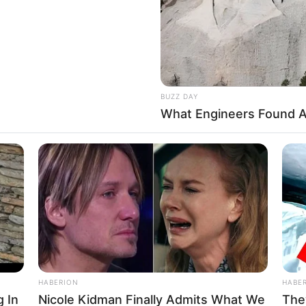
S OFFRES DE LA SEMAINE !
BUZZ DAY
What Engineers Found A
olides pour la victoire
HABERION
HABE
ain et Gilles de Goulaine sert de repère clair. En tête,
 In
Nicole Kidman Finally Admits What We
The
a régularité et sa marge de progression. Deuxième