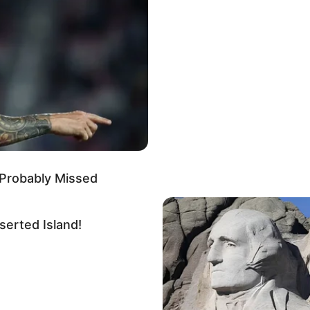
mp élargi et par ordre de préférence:
«
LES PRONOSTICS QUINTE DE LA PRESSE
«
 Probably Missed
TAL À AUTEUIL : UNE LUTTE OUVERTE
BITIEUX
erted Island!
nonce palpitant avec seize concurrents âgés de 4 ans
es du Prix Guillaume de Pracomtal. Le terrain collant
 Notre analyse du Quinté+ du jour classe les
on leurs chances réelles, leurs dernières
te Mortemart.