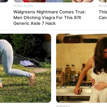
 onze pronostiqueurs de la presse
au jeu du Simple
FRIDAY PLANS
RADA
Quintés d’Obstacles.Les Meilleures cotes pour les plus
Walgreens Nightmare Comes True:
Thi
pétitions de
Football sont ici
.
Men Ditching Viagra For This 87¢
Can
Generic Aisle 7 Hack
RADAR MEDIA
RADA
Caught On Camera: Chaos As Giant
The
TRO QUINTE CHANCE DU JOUR
Snakes Attack Unexpectedly
Hid
OSTIC QUINTÉ PRIX GUILLAUME DE
ic est assurément un jeu spéculatif donc risqué…
6 GREY FIGHTER
 du jour se trouve plus bas sur cette même page.
HABERION