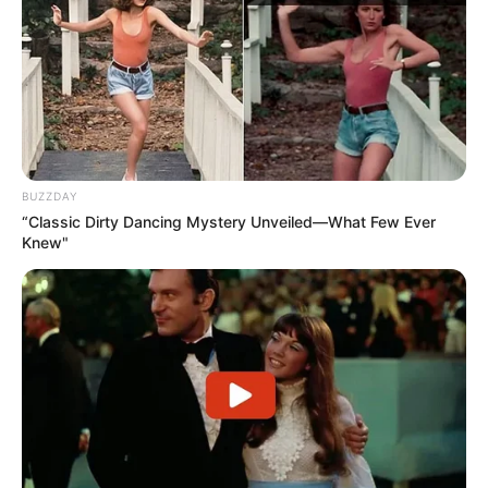
Quinté+ PMU.
Jumper Baie (11) fait preuve d’une remarquable régularité
depuis le début de la saison dans cette catégorie. D’autre
part, ce courageux finisseur répond toujours présent
lorsque le rythme devient sélectif dans la phase finale.
Régis Schmidlin se montre encore très satisfait de sa
condition physique avant cette ultime sortie estivale. Dans
BUZZDAY
ces conditions, il détient une nouvelle fois une très belle
“Classic Dirty Dancing Mystery Unveiled—What Few Ever
carte à jouer.
Knew"
MEILLEURES OFFRES DE LA SEMAINE !
Secondes chances du Quinté+ PMU PLAY :
les meilleures secondes chances du
handicap