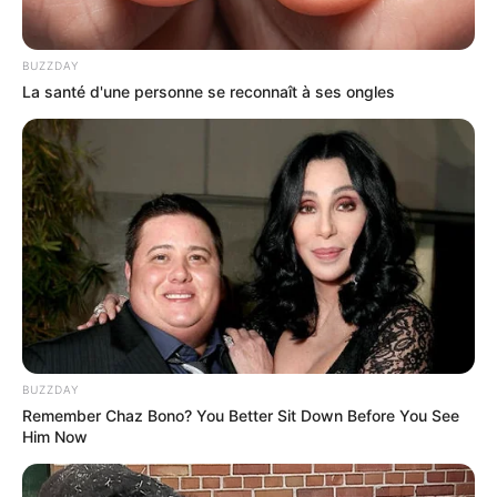
MEILLEURES OFFRES DE LA SEMAINE !
BUZZDAY
La santé d'une personne se reconnaît à ses ongles
BUZZDAY
Quinté+ PMU PLAY : les outsiders capables
Remember Chaz Bono? You Better Sit Down Before You See
Him Now
de brouiller les cartes