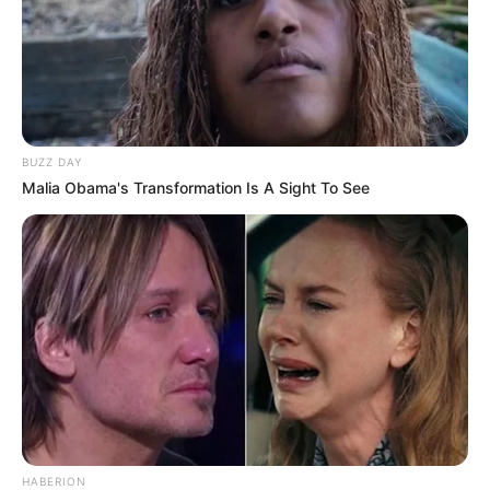
Même si 5 NORVILLE retrouve progressivement des
articles
29-05-2026
→
sensations après ses ennuis de santé, cette sortie semble
surtout destinée à poursuivre sa montée en puissance. Par
conséquent, malgré une valeur intéressante et un profil
Rechercher :
capable de mieux faire à terme, sa tâche apparaît
compliquée face à une opposition aussi solide. Il devra
avant tout rassurer avant de redevenir pleinement
BUZZ DAY
compétitif dans les Quinté+, méfiance quand même.
CALCULETTE DE DUTCHING
Malia Obama's Transformation Is A Sight To See
LE QATAR PRIX DU JOCKEY CLUB
Également à votre disposition et dans le but de vous
LE GRAND PRIX D’AMÉRIQUE
faciliter l’analyse de ce quinté, vous pourrez découvrir
les
QATAR PRIX DE L’ARC DE TRIOMPHE
dernières statistiques des pronostiqueurs sur les courses
LE PRIX DE DIANE LONGINES
d’Obstacles
.
LE GRAND STEEPLE-CHASE DE PARIS
MUSIQUE DU CHEVAL SA LECTURE
MEILLEURES OFFRES DE LA SEMAINE !
QUINTÉ SPOT
PARIONS FOOTBALL
CONSEILS AUX DEBUTANTS
MEILLEUR PRONOSTIC QUINTÉ PRIX
HARDATIT la Base Prono ou Couplé gagnant
HABERION