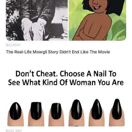
VALETTE
Mr Diafoirus (14) poursuit actuellement son apprentissage
dans la spécialité des obstacles après une carrière menée
en plat. Hugo Mérienne reconnaît néanmoins que cette
première apparition dans les handicaps s’annonce
particulièrement compliquée. Le cheval semble toutefois
BUZZDAY
progresser progressivement avec davantage d’expérience
The Real-Life Mowgli Story Didn't End Like The Movie
sur les haies d’Auteuil. Dès lors, une petite allocation
pourrait récompenser ses progrès récents.
Boom Boom Ciao (15) reste irréprochable depuis plusieurs
mois dans des catégories légèrement moins relevées que
celle-ci. Son entraîneur souligne également sa
remarquable polyvalence entre les haies et le steeple
d’Auteuil. En revanche, un terrain plus souple aurait
probablement davantage servi ses aptitudes naturelles ce
samedi. Malgré cette réserve importante, son petit poids
peut l’aider à surprendre.
BUZZ DAY