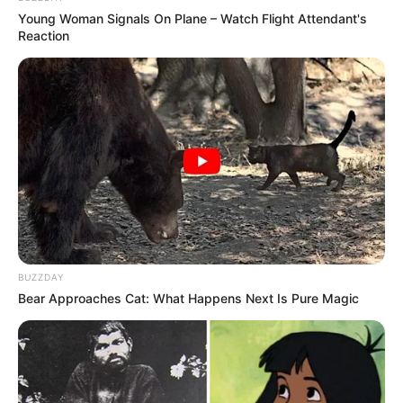
Young Woman Signals On Plane – Watch Flight Attendant's
Reaction
POWERBALL N° CHANCE
BUZZDAY
Bear Approaches Cat: What Happens Next Is Pure Magic
Quinté+ PMU : les gros outsiders pour une
surprise à belle cote
14 MR DIAFOIRUS – 15 BOOM BOOM CIAO – 16 LA