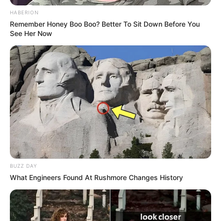
parcours.
HABERION
Remember Honey Boo Boo? Better To Sit Down Before You
Him Malaya (6) retrouve un terrain bien plus favorable
See Her Now
après son récent échec enregistré à Compiègne. En effet,
son entourage estime que la piste collante a totalement
LIRE LA SUITE
contrarié ses réelles aptitudes. Auparavant, il avait
remporté avec autorité une épreuve disputée sur ce même
parcours d’Auteuil. Dès lors, son retour dans des
conditions idéales lui confère une première chance
théorique.
Loquas (1) vient de s’imposer avec autorité dans la course
référence disputée face à plusieurs adversaires du jour.
Depuis le port des œillères, ce représentant de Yannick
BUZZ DAY
Fouin semble avoir franchi un véritable palier. Certes, sa
What Engineers Found At Rushmore Changes History
pénalisation complique désormais sa tâche dans cette
catégorie particulièrement relevée. Malgré cela, sa forme
actuelle autorise encore les plus hautes ambitions dans ce