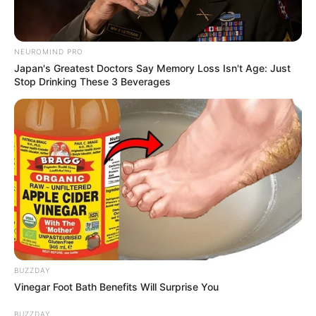
personne.
Walfer (12) traverse actuellement une excellente période
NEUROMIND PRO
de forme malgré une opposition nettement plus relevée
Japan's Greatest Doctors Say Memory Loss Isn't Age: Just
cette fois. D’ailleurs, sa récente victoire suivie d’une
Stop Drinking These 3 Beverages
honorable quatrième place témoignent encore de sa
compétitivité actuelle. Le terrain annoncé pourrait
toutefois limiter quelque peu ses ambitions dans cette
catégorie supérieure. Malgré cela, il conserve les moyens
d’accrocher une allocation intéressante.
Follow You (10) retrouve les obstacles après plusieurs
tentatives disputées récemment en plat durant sa
préparation. Son entraîneur reconnaît toutefois qu’un
retour après une si longue absence demeure toujours
délicat à négocier. Le cheval possède néanmoins quelques
BUZZDAY
références solides sur ce parcours d’Auteuil
Vinegar Foot Bath Benefits Will Surprise You
particulièrement exigeant. Par conséquent, sa candidature
mérite une certaine attention avant le départ.
BUZZDAY