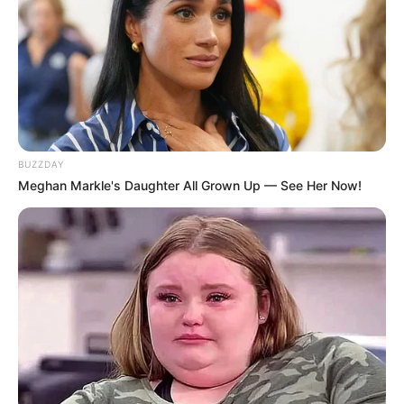
favoriser les chevaux performants en bon terrain et déjà
aguerris dans cette catégorie. Dès lors, plusieurs
concurrents apparaissent particulièrement compétitifs
avant le départ de cette épreuve très ouverte. Par
conséquent, la lecture attentive des dernières références
demeure essentielle pour établir une sélection cohérente.
Les Favoris du Quinté+ PMU PLAY : les
BUZZDAY
favoris incontournables à Auteuil
Meghan Markle's Daughter All Grown Up — See Her Now!
7 JOUR POLAIRE – 6 HIM MALAYA – 1 LOQUAS – 11
JUMPER BAIE
Jour Polaire (7) reste sur deux excellentes performances
dans des courses de référence particulièrement solides.
De plus, il possède déjà deux succès sur ce parcours
d’Auteuil particulièrement exigeant. Son entourage affiche
également une grande confiance avant cette tentative dans
le Quinté+ PMU. Enfin, Felix de Giles devrait rapidement lui
permettre d’occuper une position favorable durant le