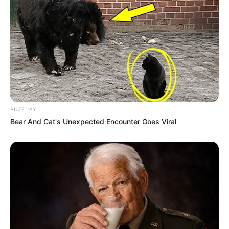
8 ROBIN HILL – 9 TITI DE PARIS – 12 WALFER – 10 FOLLOW
YOU
Robin Hill (8) effectue seulement sa deuxième course après
une très longue absence des programmes. Cette rentrée
discrète à Bordeaux devrait toutefois lui avoir permis de
retrouver progressivement le rythme de la compétition.
Louisa Carberry ajoute également des œillères afin de le
rendre davantage concerné durant le parcours. Ainsi, un
BUZZDAY
net réveil de sa part reste parfaitement envisageable dans
Bear And Cat's Unexpected Encounter Goes Viral
cette épreuve.
Titi de Paris (9) demeure particulièrement difficile à cerner
après plusieurs sorties décevantes ces dernières
semaines. Pourtant, ses anciennes performances dans
cette catégorie lui confèrent encore une chance théorique
évidente. Le cheval s’adapte également à tous les profils de
terrain selon les différentes analyses recueillies. Dès lors,
un rachat complet de sa part ne surprendrait absolument