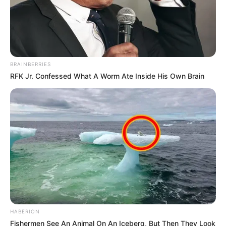
situé tout en bas de cette page.
7 JOUR POLAIRE
1 LOQUAS
6 HIM MALAYA
BRAINBERRIES
RFK Jr. Confessed What A Worm Ate Inside His Own Brain
Calculer mon profit en Jeu Simple Gagnant
Découvrez le
taux de réussite de onze pronostiqueurs de la
presse
au jeu du Simple Gagnant et Placé sur les 10
derniers Quintés d’Obstacles.Les Meilleures cotes pour les
plus grandes compétitions de
Football sont ici
.
HABERION
Fishermen See An Animal On An Iceberg, But Then They Look