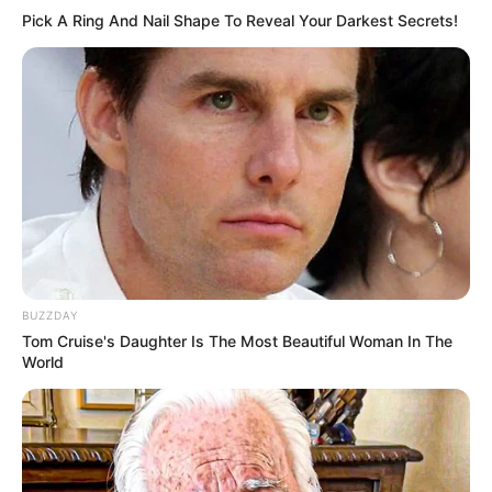
Pick A Ring And Nail Shape To Reveal Your Darkest Secrets!
La Valette (16) doit absolument rassurer après une récente
sortie particulièrement décevante face à ses
contemporains. Pourtant, cette jument avait
précédemment montré quelques moyens intéressants sur
ce parcours d’Auteuil. Son entourage tente ce dernier
engagement avant une période de repos programmée
durant l’été. Ainsi, une cinquième place reste
éventuellement accessible dans un bon jour.
MEILLEURES OFFRES DE LA SEMAINE !
BUZZDAY
Tom Cruise's Daughter Is The Most Beautiful Woman In The
World