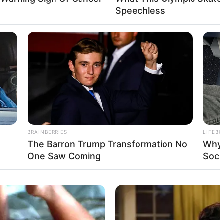
gré la corde
Speechless
du parcours. Il vient de partager un accessit majeur
 fois. Son seul handicap reste son numéro en dehors,
 ramener, il finit toujours très fort. Méfiance accrue.
ur la PSF
anière sur ce parcours. Sa valeur a été revue à la
rès. Il possède un changement de vitesse décisif sur
méro. Le lot est plus relevé, mais son potentiel justifie
BRAINBERRIES
LIFE3
euvent Faire Basculer le Handicap
The Barron Trump Transformation No
Why
One Saw Coming
Soc
é la corde difficile
eine forme. Le numéro extérieur complique la tâche,
 sur ce tracé. Il se montre constant et performant avec
premières places malgré une position délicate.