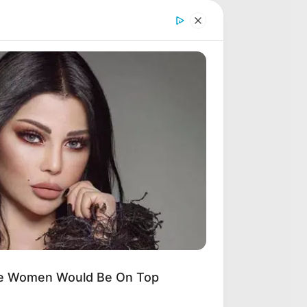
QATAR PRIX DE L’ARC DE TRIOMPHE
LE PRIX DE DIANE LONGINES
LE GRAND STEEPLE-CHASE DE PARIS
MUSIQUE DU CHEVAL SA LECTURE
QUINTÉ SPOT
PARIONS FOOTBALL
CONSEILS AUX DEBUTANTS
Turf Jeu Simple
LOTERIES INTERNATIONALES
MONETISATION
ese Women Would Be On Top