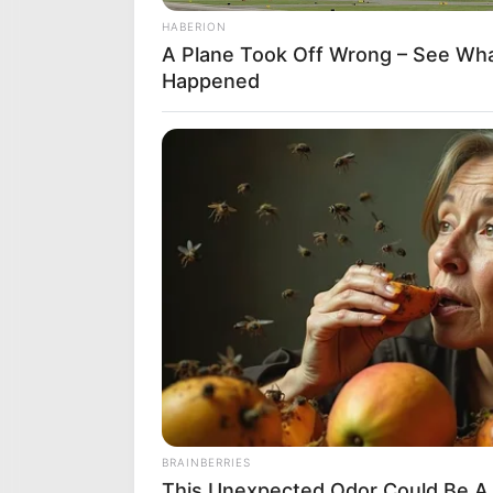
HABERION
A Plane Took Off Wrong – See Wh
Happened
NO LIMIT DREAM (9) – Redoutable fini
NO LIMIT DREAM (9)
revient sur sa su
percutants sur ce tracé, après plusie
idéale et dispose ici d’un numéro corr
premier rôle, surtout avec une course
BRAINBERRIES
This Unexpected Odor Could Be A