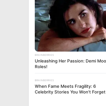
WESTMINSTER NIGHT (2) – À reprend
WESTMINSTER NIGHT (2)
n’a pas eu un
d’un meilleur numéro et reste très com
confiant pour le voir se réhabiliter. I
DIVINE CHRISNAT (3) – Toujours vailla
DIVINE CHRISNAT (3)
est irréprochabl
des courses. Toujours dure, elle se mo
être détendue dans le parcours, mais 
performance.
BRAINBERRIES
Unleashing Her Passion: Demi Moor
MR FLEURANT (4) – Le coup de poker
Roles!
MR FLEURANT (4)
effectue une rentré
sa classe est reconnue. Son numéro en 
cette catégorie. Il peut surprendre po
BRAINBERRIES
When Fame Meets Fragility: 6
Celebrity Stories You Won't Forget
Secondes chances la suite…
QUASAR (6) – Forme sûre mais marge