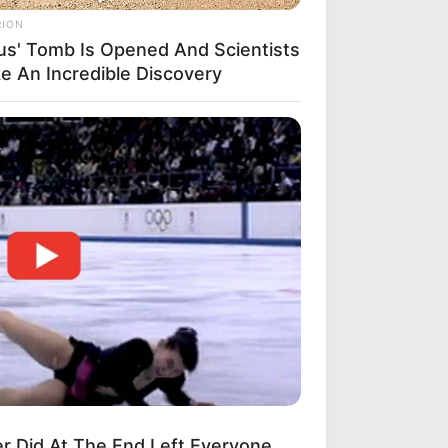
RION
us' Tomb Is Opened And Scientists
e An Incredible Discovery
ARCHIVES
Archives
r Did At The End Left Everyone