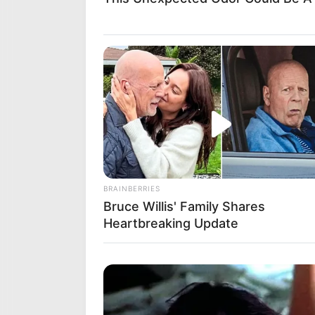
STAR ROCK (16) – Incontournable mal
STAR ROCK (16)
reste une valeur sûre 
avec No Limit Dream et répète chaque
mais sa forme est optimale. S’il se fait
ZELORO (14) – Ascension fulgurante s
ZELORO (14)
vient de gagner avec la m
hausse, mais il semble encore en prog
la PSF d’hiver et bénéficie d’un bon nu
son statut de favori.
BRAINBERRIES
Les Secondes Chances Qui P
Bruce Willis' Family Shares
Heartbreaking Update
SKYLIGHT BROCHARD (1) – Solide malgr
SKYLIGHT BROCHARD (1)
arrive en pl
mais il a déjà prouvé sa compétitivité
les œillères. Il peut encore viser les 