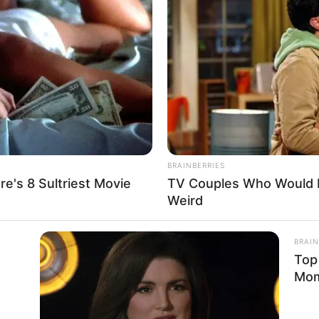
re impérativement
 bon parcours la dernière fois. Il bénéficie cette fois
pétitif malgré la pénalisation. Son entraîneur reste
l peut frapper un grand coup en tête de course.
nte dans le final
e. Elle reste en excellente forme malgré la répétition
ntre performante sur le mile et sur ce tracé. Elle doit
elle fait toutes ses courses et vise encore une grande
BRAINBERRIES
e's 8 Sultriest Movie
TV Couples Who Would N
 séduisant
Weird
e intéressante. Son dernier travail est encourageant et
dehors ne l’aide pas mais il a déjà bien fait dans
ur un bel accessit.
BRAIN
Top
Mo
 réduite