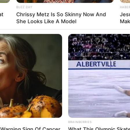
BUZZ DAY
HABE
at
Chrissy Metz Is So Skinny Now And
Jes
She Looks Like A Model
Mak
sseur sur ce tracé
rface fétiche. Il vient de signer deux podiums
urs courses malheureuses. Il évolue sur sa distance
ect. Il a retrouvé toute sa confiance et joue encore un
 limpide.
BRAINBERRIES
 Warning Sign Of Cancer
What This Olympic Skate