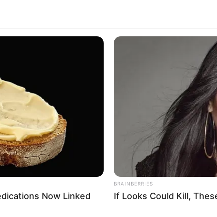
 PISTE DES LIONS 09-12-2025
BRAINBERRIES
edications Now Linked
If Looks Could Kill, Th