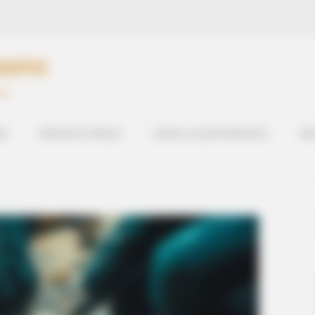
OSTIC
PMU
RD
PRONOSTICS PRESSE
CHEVAL DU JOUR PRONOSTIC
RES
les Defined An Era—