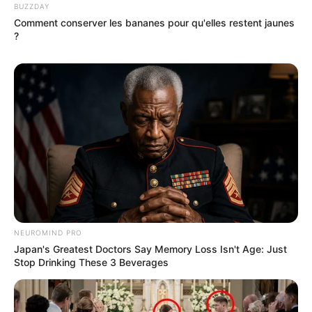
BUZZDAY
Comment conserver les bananes pour qu'elles restent jaunes
Vous pouvez parier le Quinté du jour chez l’un des
?
opérateurs ci-dessous, n’hésitez pas à comparer les offres
de chacun d’entre eux.
Jeux à 0.10 € exclusivité du Web
Et sans oublier le pronostic du
Cheval du Jour
!
NEUROMIND PRO
Japan's Greatest Doctors Say Memory Loss Isn't Age: Just
Stop Drinking These 3 Beverages
Pronostics de la presse pour le Quinté du jour
PRIX SOUVIENS-TOI