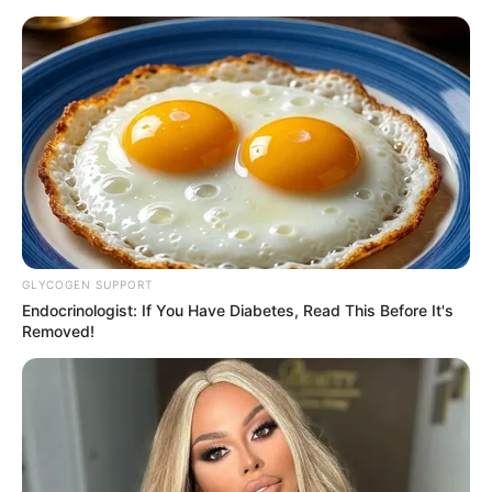
Aller
au
LE MEILLEUR PRONOSTIC
contenu
La Base du QUINTÉ au Special Tocard du PMU
Menu
GLYCOGEN SUPPORT
Endocrinologist: If You Have Diabetes, Read This Before It's
Removed!
PRONOSTIC QUINTÉ PRIX SOUVIENS-TOI