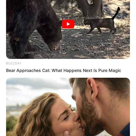
Pronostic et avis d’experts du PMU un
outsider à ne pas négliger
Dans ce Quinté+ très ouvert,
LACCIO CONTI (4)
suscite un
intérêt mesuré mais réel. En effet, malgré des résultats
bruts décevants sur ce tracé, le cheval ne doit surtout pas
être jugé hâtivement. Ainsi, les entraîneurs le répètent
souvent au PMU : tout est question de circonstances et de
parcours. Par conséquent, une lecture attentive de ses
BUZZDAY
dernières sorties permet de nuancer fortement son profil.
Bear Approaches Cat: What Happens Next Is Pure Magic
Tout d’abord,
LACCIO CONTI (4)
revient de Pau en bon état
physique, après une course jugée correcte par son
entourage. Ensuite, ses deux tentatives précédentes à
Auteuil expliquent en grande partie ses échecs. D’une part,
il a longtemps galopé en tête à un rythme trop soutenu, ce
qui l’a logiquement empêché de finir. D’autre part, lors de
sa seconde sortie, son jockey l’a placé au cœur du peloton,
une configuration qu’il exècre totalement.