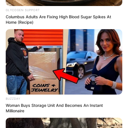
mission s’annonce délicate.
GLYCOGEN SUPPORT
Columbus Adults Are Fixing High Blood Sugar Spikes At
MEILLEURES OFFRES DE LA SEMAINE !
Home (Recipe)
BUZZDAY
Woman Buys Storage Unit And Becomes An Instant
Millionaire
Analyse du Spécial Tocard LACCIO CONTI (4) :