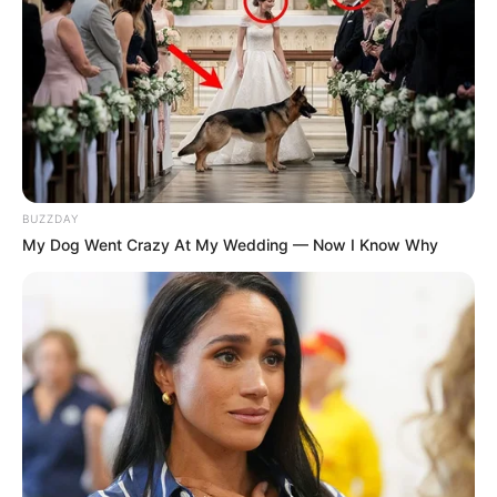
Dans cette liste il y a peut-être le meilleur pronostic PMU
du jour, ci-après retrouvez la sélection des principaux
pronostics de la presse pour le tiercé quinté du jour.
Equidia
1 — 11 — 3 — 6 — 8 — 9 — 4 — 15
CanalTurf
1 — 6 — 3 — 11 — 5 — 14 — 15 — 16
BUZZDAY
ZoneTurf
My Dog Went Crazy At My Wedding — Now I Know Why
1 — 14 — 11 — 12 — 3 — 10 — 6 — 8
Geny
1 — 11 — 3 — 14 — 6 — 8 — 9 — 2
Europe1
1 — 3 — 13 — 10 — 11 — 6 — 8 — 7