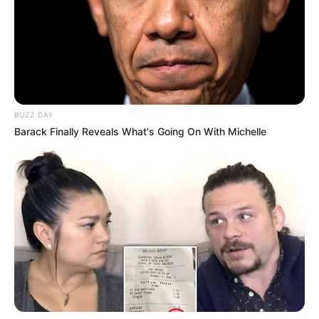
BUZZ DAY
Barack Finally Reveals What's Going On With Michelle
Secondes chances du Quinté+ PMU : des
profils fiables pour les places
TITI DE PARIS (6)
–
FEU DE DIEU (5)
–
ASTROLOGER (8)
–
SIGN OF STARS (9)