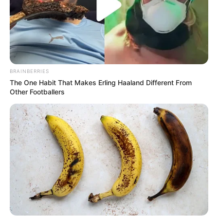
9 SIGN OF STARS
12 LOVELY JAP
En cas de non-partant ou pour un champ élargi et par
ordre de préférence:
BRAINBERRIES
5 FEU DE DIEU
The One Habit That Makes Erling Haaland Different From
8 ASTROLOGER
Other Footballers
Retrouvez chaque jour
«
LES PRONOSTICS QUINTE DE LA
PRESSE
«
TICKET SPOT FONCTIONNE A NOUVEAU !
Quel opérateur pour jouer le PRONOSTIC du
Quinté du jour ?