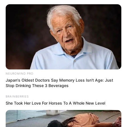
Aller
au
LE MEILLEUR PRONOSTIC
contenu
La Base du QUINTÉ au Special Tocard du PMU
Menu
NEUROMIND PRO
Japan's Oldest Doctors Say Memory Loss Isn't Age: Just
Stop Drinking These 3 Beverages
BRAINBERRIES
She Took Her Love For Horses To A Whole New Level
PRONOSTIC QUINTÉ SUPER HANDICAP