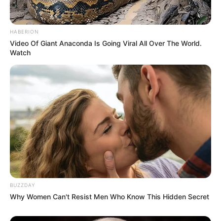
HABERION
Video Of Giant Anaconda Is Going Viral All Over The World.
Watch
POWERBALL N° CHANCE
Les Outsiders du Quinté+ PMU : des profils
capables de surprendre
Ten Horns (7), Skylight Brochard (8), Marcus Aurelius (12),
Glanworth (13), Fire Rebel (4)
Ten Horns (7) se montre régulier et répète toutes ses
courses selon son entraîneur expérimenté. Cependant, son
numéro de corde extérieur impose une gestion tactique
BUZZDAY
délicate durant le parcours. Malgré cela, il peut prendre
Why Women Can't Resist Men Who Know This Hidden Secret
une part active à l’arrivée si le déroulement lui est
favorable.