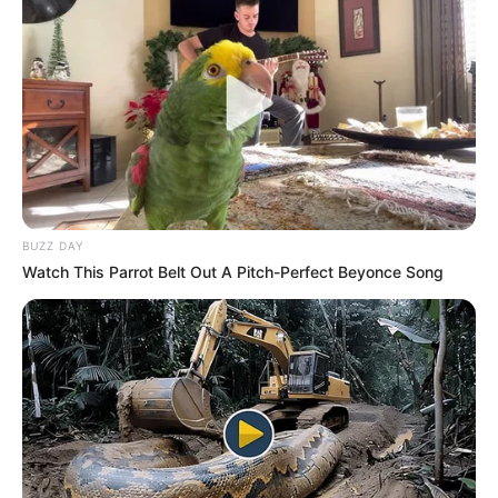
devrait progresser après une rentrée correcte récemment.
De plus, son profil correspond aux exigences de cette
épreuve, notamment sur ce tracé spécifique. Ainsi, il
s’annonce comme un candidat sérieux pour les accessits
dans ce Quinté+.
Laith (15) vient de réaliser une rentrée prometteuse
derrière des chevaux confirmés à ce niveau. Ensuite, il
devrait afficher des progrès logiques, ce qui renforce sa
BUZZ DAY
compétitivité pour les places. Par conséquent, son profil en
Watch This Parrot Belt Out A Pitch-Perfect Beyonce Song
progression attire l’attention dans une course très ouverte.