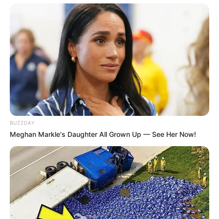
Gros outsiders Quinté+ : profils risqués
mais pas impossibles
Lanaken (6), Omicrone (10), Scandalo (14), Chaldero (17),
Schuman (18)
BUZZDAY
Lanaken (6) effectue une rentrée après une période de
Meghan Markle's Daughter All Grown Up — See Her Now!
repos et présente encore du travail à l’entraînement.
Cependant, il retrouve un parcours qu’il apprécie, ce qui
peut compenser son manque de compétition. Ainsi, il doit
prouver qu’il reste capable de rivaliser à ce niveau
exigeant.
Omicrone (10) effectue également une rentrée, ce qui