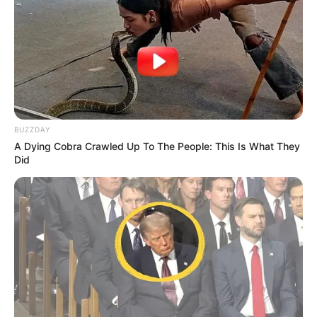
RÉOUVERTURE 2026
BUZZDAY
A Dying Cobra Crawled Up To The People: This Is What They
Did
Dernière mise à jour le
5 avril 2026 à 15:07
QUINTÉ AUJOURD’HUI : BASE GAGNANTE ET
TOCARD GAGNANT SUPER HANDICAP DE