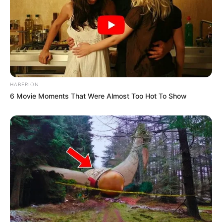
Découvrez le
taux de réussite de onze pronostiqueurs de la
presse
au jeu du Simple Gagnant et Placé sur les 10 derniers
Quintés de Plat.
Les Meilleures cotes pour les plus grandes compétitions de
Football sont ici
.
HABERION
6 Movie Moments That Were Almost Too Hot To Show
Spécial Tocard du PRONOSTIC QUINTÉ
SUPER HANDICAP DE RÉOUVERTURE
Le spécial Tocard de meilleur pronostic est assurément un
jeu spéculatif donc risqué…
9 APAX