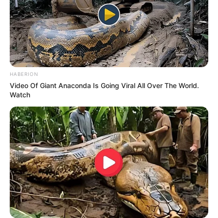
RMC : 11 – 2 – 3 – 14 – 6 – 9 – 1 – 13
Tiercé-Magazine : 2 – 3 – 6 – 9 – 11 – 14 – 13 – 15
Tropiques-FM : 2 – 3 – 11 – 6 – 14 – 4 – 13 – 10
Turfomania : 13 – 11 – 6 – 2 – 8 – 9 – 10 – 16
ZEturf.fr : 3 – 6 – 11 – 9 – 2 – 10 – 16 – 5
Découvrez encore plus de
Pronos de la presse avec le Turf
HABERION
complet du jour
.
Video Of Giant Anaconda Is Going Viral All Over The World.
Watch
Votre premier pari?
Si c’est une première pour vous alors avant de vous lancer
lisez ceci
!
MEILLEURES OFFRES DE LA SEMAINE !