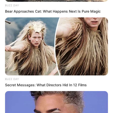
10 NEPALAIS
BUZZ DAY
Bear Approaches Cat: What Happens Next Is Pure Magic
En complément de notre pronostic Quinté+ vous
retrouverez un peu plus bas sur cette même page la
sélection d’une vingtaine de pronos de la presse
spécialisée ex: (Bilto, Equidia, Geny Courses, Le Matin de
Lausanne, Le Parisien, RTL, Tiercé Magazine, Zeturf et bien
d’autres).
Egalement à votre disposition et dans le but de vous
faciliter l’analyse de ce quinté, vous pourrez découvrir
les
BUZZ DAY
dernières statistiques des pronostiqueurs sur les courses
Secret Messages: What Directors Hid In 12 Films
de plat.
MEILLEURES OFFRES DE LA SEMAINE !