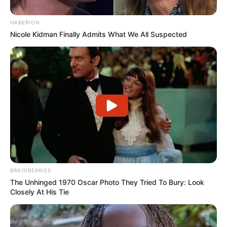
HABERION
Nicole Kidman Finally Admits What We All Suspected
LIRE LA SUITE
Les Meilleures cotes pour les plus grandes compétitions de
Football sont ici
.
BRAINBERRIES
The Unhinged 1970 Oscar Photo They Tried To Bury: Look
Closely At His Tie