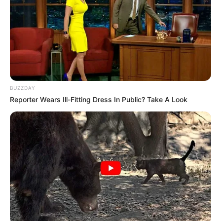
11 LOU MAN
9 GIRAFFE
Partagez sur les réseaux! Merci à Vous!
Le pronostic quinté spéculatif du jour en
cinq chevaux
BUZZDAY
Reporter Wears Ill-Fitting Dress In Public? Take A Look
6 THUNDERSPEED
2 CALAS
5 BELAFONTE
14 CHIAREGGIO
13 CENTORINA
En cas de non-partant ou pour un champ élargi et par
ordre de préférence:
15 BUMBLE BEE