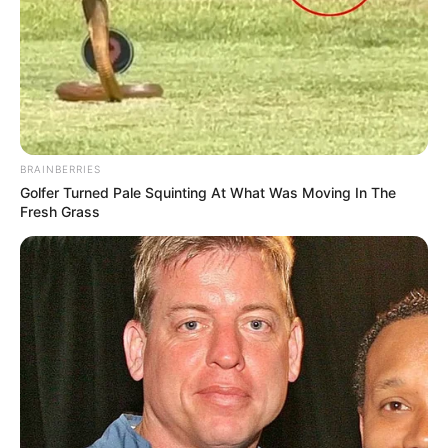
Magazine, Tropiques FM, Week-End et Zone-Turf, et bien
d’autres encore.
Faites votre propre synthèse avec l’aide du Logiciel 100%
gratuit et obtenez un pronostic Logique ou avec des
outsiders.
BRAINBERRIES
Golfer Turned Pale Squinting At What Was Moving In The
Fresh Grass
MEILLEURES OFFRES DE LA SEMAINE !