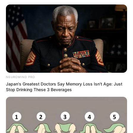
Aller
au
LE MEILLEUR PRONOSTIC
contenu
La Base du QUINTÉ au Special Tocard du PMU
Menu
NEUROMIND PRO
Japan's Greatest Doctors Say Memory Loss Isn't Age: Just
Stop Drinking These 3 Beverages
QATAR PRIX CARRUS PRONOSTIC QUINTE