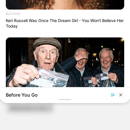
BUZZDAY
Keri Russell Was Once The Dream Girl - You Won't Believe Her
Today
ARCHIVES
Before You Go
Archives
FRIDAY PLANS
CVS’s Nightmare Comes True: Men Ditching Viagra For This
87¢ Generic Aisle 7 Hack