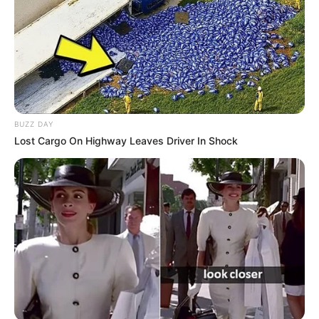
Également à votre disposition et dans le but de vous
faciliter l’analyse de ce quinté, vous pourrez découvrir
les
dernières statistiques des pronostiqueurs sur les courses
de Trot attelé
..
PRONOSTIC du QUINTÉ+ PRIX D’AMÉRIQUE –
AMÉRIQUE RACES la Base Prono PMU ou
BUZZ DAY
Couplé gagnant du Quinté+
Lost Cargo On Highway Leaves Driver In Shock
La base prono du Quinté est établie avec notre logiciel qui
est 100% gratuit. Soit les 3 principaux favoris du
Quinté
PMU
du jour qui pourront vous permettre de faire ces
différents jeux:
(liste de paris allant du plus risqué au prono plus soft.)
Un Tiercé.
Le couplé (jumelé) gagnant et/ou placé en combiné 3
chevaux.