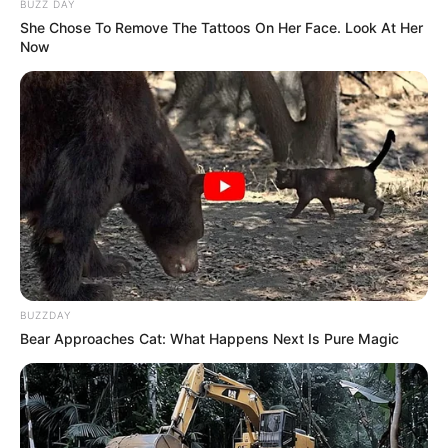
BUZZ DAY
Dès lors, un parcours caché pourrait l’aider.
She Chose To Remove The Tattoos On Her Face. Look At Her
Now
Just Love You (12) arrive avec des interrogations sur sa
condition.
Néanmoins, son passé dans l’épreuve plaide en sa faveur.
Ainsi, elle conserve un rôle d’arbitre potentiel.
Koctel du Dain (15) enchaîne les sorties compliquées cet
hiver.
De ce fait, son profil semble moins adapté à cette
opposition.
Cependant, sa tenue reste un atout intrinsèque.
BUZZDAY
Hooker Berry (16) effectue un retour courageux au plus
Bear Approaches Cat: What Happens Next Is Pure Magic
haut niveau.
Par ailleurs, sa fraîcheur pourrait jouer en sa faveur.
Toutefois, il semble barré pour un premier rôle.
Francesco Zet (17) affiche une forme matinale intéressante.