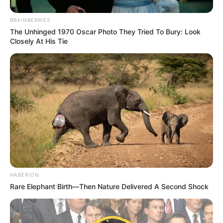
Son entraîneur espère un déclic grâce à ce nouvel
environnement et cet engagement.
BRAINBERRIES
Donc, une performance correcte reste possible sans
The Unhinged 1970 Oscar Photo They Tried To Bury: Look
certitude absolue.
Closely At His Tie
Cash Bank Bigi (9) semble en pleine possession de ses
moyens selon son driver.
Toutefois, sa position initiale complique nettement sa
mission dans ce Quinté+ PMU.
Par conséquent, seule une petite place demeure
envisageable.
Karambar (10) effectue une rentrée après plusieurs soucis
de santé durant l’hiver.
Bien qu’il ait retravaillé récemment, son entourage le juge
HABERION
encore insuffisamment affûté.
Rare Elephant Birth—Then Nature Delivered A Second Shock
Ainsi, il paraît barré pour les premières places.
Main Stage (12) effectue son retour en France face à une