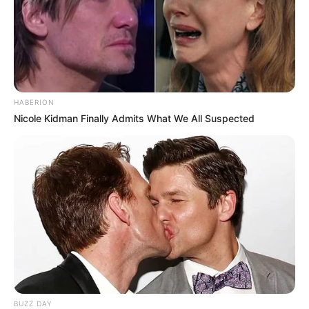
Le pronostic quinté spéculatif du jour en
cinq chevaux
5 JANGO VICI
2 WORKING CLASS HERO
HABERION
4 HAPPY DANICA
Nicole Kidman Finally Admits What We All Suspected
8 HYMNE DU GERS
1 IBISCUS MAN
En cas de non-partant ou pour un champ élargi et par
ordre de préférence :
9 CASH BANK BIGI
11 INDY ROCK
TICKET SPOT FONCTIONNE A NOUVEAU !
BUZZ DAY