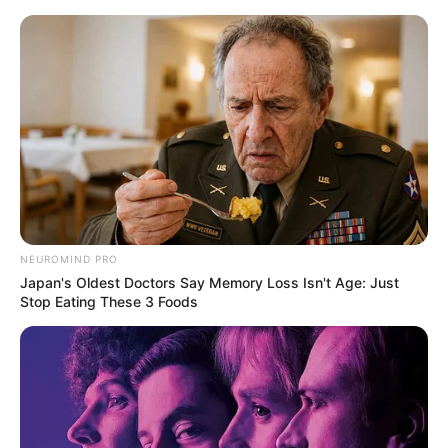
Aller
au
LE MEILLEUR PRONOSTIC
contenu
La Base du QUINTÉ au Special Tocard du PMU
Menu
NEUROMIND PRO
Japan's Oldest Doctors Say Memory Loss Isn't Age: Just
Stop Eating These 3 Foods
QUINTÉ+ PRIX DE MUNICH PRONOSTIC