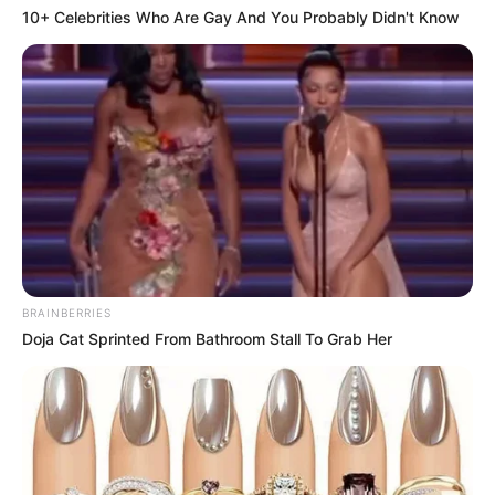
10+ Celebrities Who Are Gay And You Probably Didn't Know
MEILLEURES OFFRES DE LA SEMAINE !
Quel opérateur pour jouer le QUINTÉ+ PRIX
DE MUNICH ?
Vous pouvez parier le Quinté du jour chez l’un des
opérateurs ci-dessous, n’hésitez pas à comparer les offres
de chacun d’entre eux.
BRAINBERRIES
Jeux à 0.10 € exclusivité du Web
Doja Cat Sprinted From Bathroom Stall To Grab Her