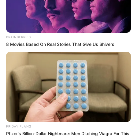
PMU 07-02-2026
BRAINBERRIES
8 Movies Based On Real Stories That Give Us Shivers
Dernière mise à jour le
7 février 2026 à 14:28
FRIDAY PLANS
Pfizer's Billion-Dollar Nightmare: Men Ditching Viagra For This
QUINTÉ+ AUJOURD’HUI : BASE GAGNANTE ET