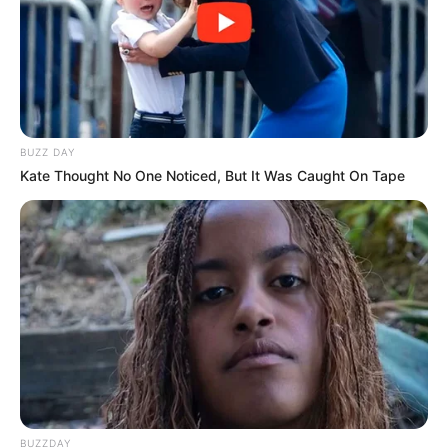
pour une troisième ou quatrième place. Toutefois, au vu de
l’opposition, viser la cinquième place apparaît déjà comme
un scénario satisfaisant.
Conclusion Quinté+ : HAPPY DANICA, une
candidature pour les places
BUZZ DAY
Kate Thought No One Noticed, But It Was Caught On Tape
En conclusion,
HAPPY DANICA (4)
aborde ce Quinté+ avec
sérieux, condition et un numéro avantageux. Cependant,
même si sa forme est sûre et son travail convaincant, elle
demeure limitée face à des cadets supérieurs. Ainsi, avec
un parcours sur mesure, elle peut accrocher un accessit.
Sinon, elle restera une jument courageuse, davantage
destinée à compléter les combinaisons qu’à bouleverser la
hiérarchie.
Également à votre disposition et dans le but de vous
faciliter l’analyse de ce quinté, vous pourrez découvrir
les
BUZZDAY