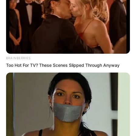
Vous pouvez parier le Quinté du jour chez l’un des
opérateurs ci-dessous, n’hésitez pas à comparer les offres
de chacun d’entre eux.
Jeux à 0.10 € exclusivité du Web
BRAINBERRIES
Too Hot For TV? These Scenes Slipped Through Anyway
Et sans oublier le pronostic du
Cheval du Jour
!
Pronostics PMU PLAY de la presse pour le Quinté
du jour
Dans cette liste il y a peut-être le meilleur pronostic PMU