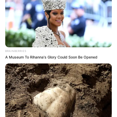
différents jeux:
(liste de paris allant du plus risqué au prono plus soft.)
Un Tiercé.
Le couplé (jumelé) gagnant et/ou placé en combiné 3
chevaux.
Un 2sur4 en combiné 3Cv.
De 1 à 3 jeux simples Gagnants et/ou placés.
BRAINBERRIES
A Museum To Rihanna's Glory Could Soon Be Opened
Sans oublier les possibilités de jouer la base quinté comme
super base Turf pour faire un Quarté Quinté. Une base
incontournable pour les jeux en champs réduits.
Suivez le bilan Journalier, Mensuel et Annuel sur le tableau
situé sur la
page des stats
.
15 JASMIN GEMA
5 JOKER GES
11 INDIC