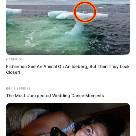
favorables. Par conséquent, il mérite seulement une
attention limitée.
Les impasses possibles du Quinté+ PMU
PLAY à Cabourg
10 IQUITO PLANCHETTE – 12 IN LOVE REGLISSE
HABERION
10 IQUITO PLANCHETTE
Fishermen See An Animal On An Iceberg, But Then They Look
Le rendement de distance associé à sa configuration du
Closer!
jour réduit fortement ses ambitions. De ce fait, son
entourage conseille simplement de le regarder évoluer. Sa
BRAINBERRIES
mission paraît donc très compliquée.
The Most Unexpected Wedding Dance Moments
12 IN LOVE REGLISSE
Cette sortie sert principalement de préparation à un
objectif futur sous la selle. En complément, il restera ferré
tout en partant au second échelon. Dans ces conditions, sa
candidature inspire peu de confiance.