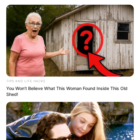
Aller
au
LE MEILLEUR PRONOSTIC
contenu
La Base du QUINTÉ au Special Tocard du PMU
Menu
TIPS AND LIFE HACKS
You Won't Believe What This Woman Found Inside This Old
Shed!
QUINTÉ PRIX DES HELLEBORES