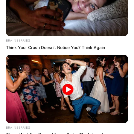
MEILLEURES OFFRES DE LA SEMAINE !
Analyse du Spécial Tocard du Jour Junon des
BRAINBERRIES
Roses (1) : une candidature crédible pour
Think Your Crush Doesn't Notice You? Think Again
une place à Cabourg
JUNON DES ROSES (1) vient de renouer avec le succès dans
une épreuve réservée aux amateurs, confirmant sa très
bonne condition physique du moment. Certes, l’opposition
sera nettement plus relevée ici, mais elle apprécie
particulièrement l’anneau de Cabourg où elle a déjà
montré de la compétitivité. Présentée avec de petits alus,
une configuration qui lui réussit, elle devrait encore fournir
sa meilleure valeur. Bien placée au premier échelon, elle
pourra attendre son heure avant de placer sa pointe de
BRAINBERRIES
vitesse.