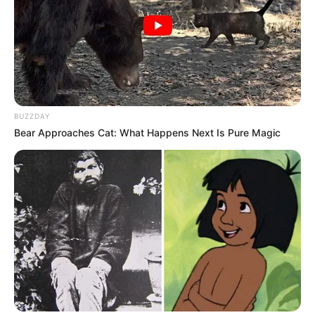
TRINITY COLLEGE (12)
Il a manqué de peu dans une Listed mais semble limité
face à cette opposition.
Entraîné par O’Brien, il ne fait pourtant pas partie de ses
meilleurs espoirs.
Il aura besoin de circonstances très favorables pour briller.
BUZZDAY
Un pari risqué pour les amateurs d’exploits improbables.
Bear Approaches Cat: What Happens Next Is Pure Magic
En bout de piste logique.
AZIMPOUR (1)
Devancé par Cualificar, il a ensuite déçu dans une Listed.
Son jockey préféré en a choisi un autre, ce qui n’est jamais
bon signe.
Même avec la corde 1, il semble inférieur à plusieurs
rivaux.
Il devra montrer un tout autre visage pour espérer mieux.
Difficile à recommander.