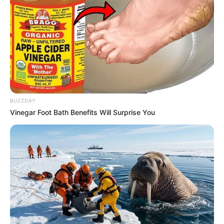
super base Turf pour faire un Quarté Quinté. Une base
incontournable pour les jeux en champs réduits.
15 CAMILLE PISSARRO
17 SINILEO
2 RIDARI
Découvrez le
taux de réussite de onze pronostiqueurs de la
presse
BUZZDAY
au jeu du Simple Gagnant et Placé sur les 10 derniers
Vinegar Foot Bath Benefits Will Surprise You
Quintés de Plat.
Les Meilleures cotes pour les plus grandes compétitions de
Football sont ici
.