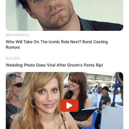
PRONOSTIC PMU 01-06-2025
BRAINBERRIES
Who Will Take On The Iconic Role Next? Bond Casting
Rumors
BUZZDAY
Wedding Photo Goes Viral After Groom's Pants Rip!
Pronostic PMU QUINTÉ QATAR PRIX DU
JOCKEY CLUB ce 1er Juin 2025 à CHANTILLY
QUINTÉ DU JOUR QATAR PRIX DU JOCKEY CLUB à