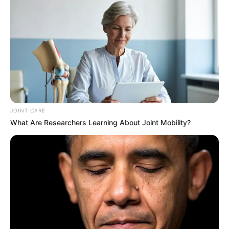
4 AL AALI
3 KING OF CITIES
11 LUTHER
En cas de non-partant ou pour un champ élargi et par
ordre de préférence:
16 NITOI
9 BOWMARK
JOINT CARE
What Are Researchers Learning About Joint Mobility?
Retrouvez chaque jour
«
70 PRONOSTICS QUINTE DE LA
PRESSE
«
Analyse des partants du QATAR PRIX DU
JOCKEY CLUB – Quinté du 1er Juin à