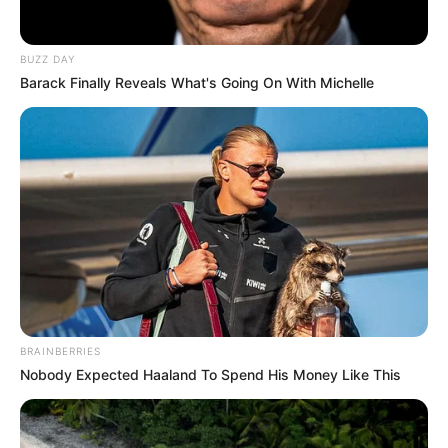
Chantilly
Ce dimanche 1er juin, l’hippodrome de Chantilly
BUZZ DAY
accueillera le prestigieux Qatar Prix du Jockey Club 2025,
Barack Finally Reveals What's Going On With Michelle
une course de Groupe I toujours très attendue. Dix-huit
poulains de 3 ans tenteront d’inscrire leur nom au
palmarès de ce véritable Derby français, disputé sur les
2.100 mètres du temple cantilien. Si le terrain est annoncé
bon à souple, la lice à zéro et le numéro dans les stalles
joueront un rôle clé. Comme chaque année, des favoris se
détachent, mais la lutte s’annonce serrée avec une
opposition internationale de qualité. Dans cette analyse,
nous avons classé les 18 participants en quatre catégories :
Favoris, Secondes chances, Outsiders et Gros outsiders.
Découvrez notre décryptage détaillé, 100 % gratuit et basé
BRAINBERRIES
sur les données officielles du programme du jour. Voici
Nobody Expected Haaland To Spend His Money Like This
donc notre analyse pour le Quinté du jour, afin de ne rien
manquer de ce rendez-vous incontournable.