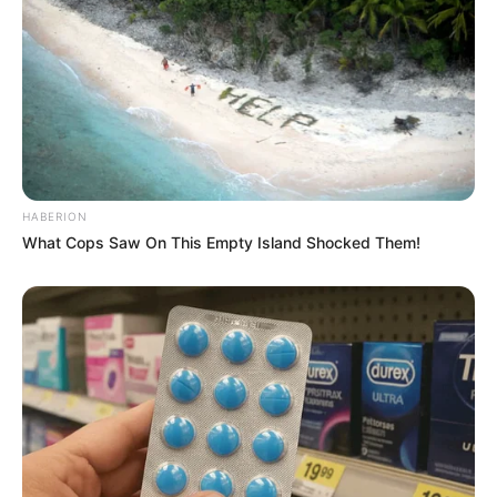
MEILLEURES OFFRES DE LA SEMAINE !
Les Favoris du QUINTÉ QATAR PRIX DU
JOCKEY CLUB
Ces chevaux possèdent les meilleures chances de
remporter la course, de solides bases pour briller.
HABERION
What Cops Saw On This Empty Island Shocked Them!
SINILEO (17)
Supplémenté pour sa deuxième sortie publique, Sinileo a
marqué les esprits dès ses débuts.
Son impressionnant succès sur le mile de Chantilly en fait
l’attraction du jour.
Issu d’un croisement noble, il semble capable de frapper
un grand coup.
Bien placé dans les stalles (n°4), il a les cartes en main
pour viser la victoire.