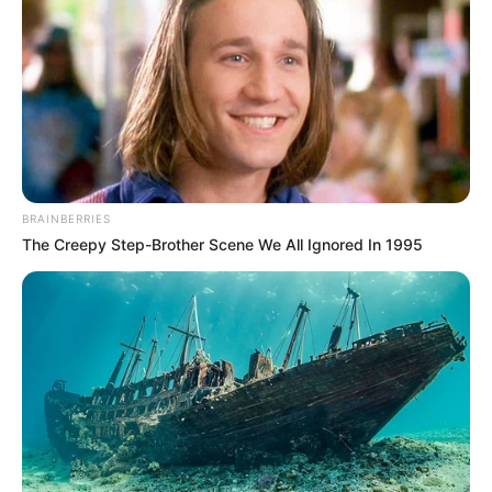
NUMEROS ASTRO QUINTE CHANCE DU JOUR
BRAINBERRIES
The Creepy Step-Brother Scene We All Ignored In 1995
Spécial Tocard du Quinté QATAR PRIX DU
JOCKEY CLUB
Le spécial Tocard de meilleur pronostic est assurément un
jeu spéculatif donc risqué…
4 AL AALI
A lire plus bas sur cette page l’analyse du Spécial Tocard