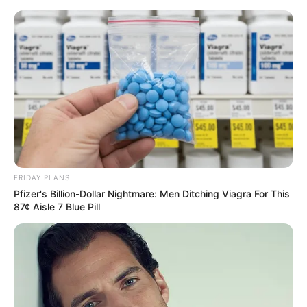
Aller
au
LE MEILLEUR PRONOSTIC
contenu
La Base du QUINTÉ au Special Tocard du PMU
Menu
FRIDAY PLANS
Pfizer's Billion-Dollar Nightmare: Men Ditching Viagra For This
87¢ Aisle 7 Blue Pill
QUINTÉ PRIX DU JOCKEY CLUB