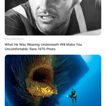
Pronostic Quinté soft une analyse logique
du Quinté+ du jour en 5 chevaux
10 JUNKIES MINDS
9 JADOU DU LUPIN
6 JOVIAL HAUFOR
BRAINBERRIES
7 JAG HAUFOR
What He Was Wearing Underneath Will Make You
Uncomfortable: Rare 1970 Photo
5 JAMAICA PHEDO
Partagez sur les réseaux! Merci à Vous!
Le pronostic quinté spéculatif du jour en
cinq chevaux
6 JOVIAL HAUFOR
10 JUNKIES MINDS
3 HOUSTON DE CUIGNY