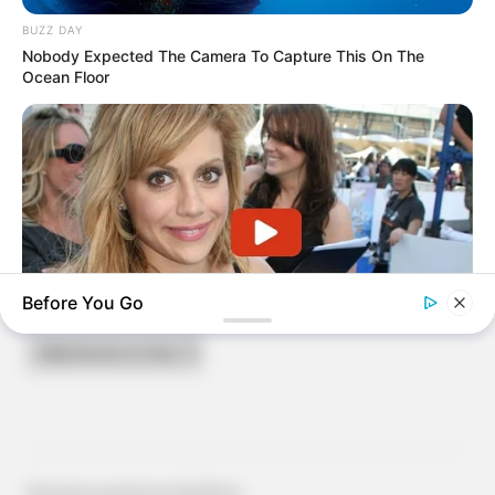
13 JESTA BUISSONAY
BUZZ DAY
8 JOY JENILOU
Nobody Expected The Camera To Capture This On The
Ocean Floor
En cas de non-partant ou pour un champ élargi et par
ordre de préférence :
12 HERAKLION DESBOIS
1 JACK DES MALBERAUX
TICKET SPOT FONCTIONNE A NOUVEAU !
ARCHIVES
Before You Go
Archives
BRAINBERRIES
The Fatal Illness She Fought While Top Of The Charts
Fièrement propulsé par WordPress