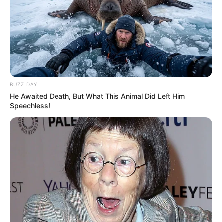
MEILLEURES OFFRES DE LA SEMAINE !
BUZZ DAY
He Awaited Death, But What This Animal Did Left Him
Speechless!
Analyse du Spécial Tocard du Jour HOUSTON
DE CUIGNY (3) : un trotteur expérimenté qui
vise encore une place