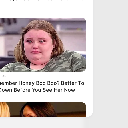
RION
ember Honey Boo Boo? Better To
 Down Before You See Her Now