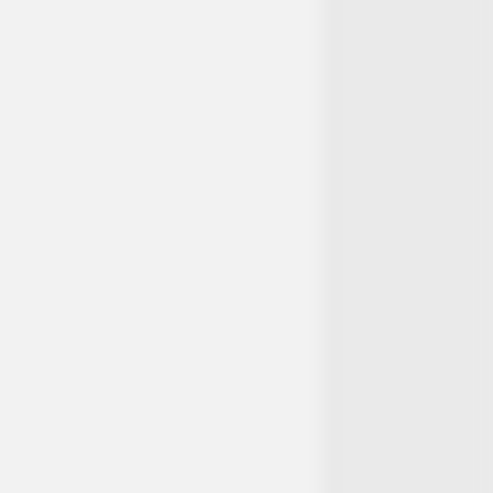
DAY
r Approaches Cat: What Happens
t Is Pure Magic