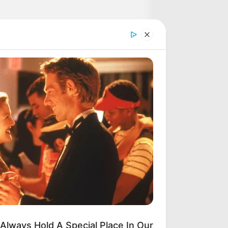
ARCHIVES
Archives
Always Hold A Special Place In Our