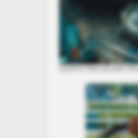
QUINTE PRIX JOCKER PR