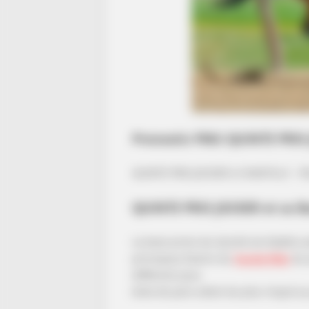
Pronostic PMU QUINTE PRIX
QUINTE PRIX JOCKER à CHANTILLY – Pla
QUINTE PRIX JOCKER et sa B
La base prono du Quinté est établie ave
principaux favoris du
Quinté PMU
du j
différents jeux:
(liste de paris allant du plus risqué au