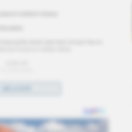
u placé en combiné 3 chevaux.
t/ou placés.
r la base quinté comme super base Turf pour faire un
le pour les jeux en champs réduits.
16 BIG LOG
15 COSMO BEAU
9 NOBLEMAN
LIRE LA SUITE
ssite de onze pronostiqueurs de la presse
t Placé sur les 10 derniers Quintés de Plat.
randes compétitions de
Football sont ici
.