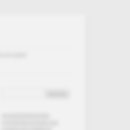
ULTATS QUINTÉ
Rechercher :
CALCULETTE DE DUTCHING
LE QATAR PRIX DU JOCKEY CLUB
LE GRAND PRIX D’AMÉRIQUE