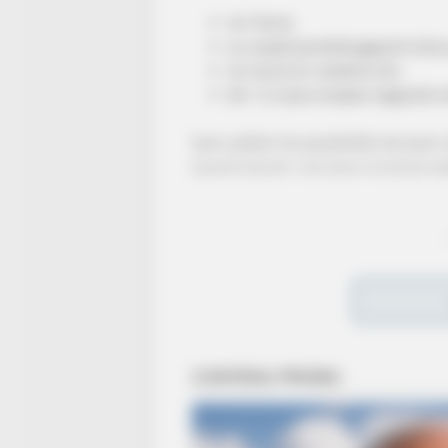
Un Tiercé.
Le couplé (jumelé) gagnant et/o
Un 2sur4 en combiné 3Cv.
De 1 à 3 jeux simples Gagnants e
Sans oublier les possibilités de joue
Quarté Quinté. Une base incontournab
Découvrez le
taux de réu
au jeu du Simple Gagnant e
Les Meilleures cotes pour les plus g