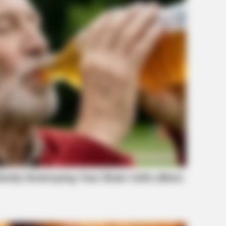
«
70 PRONOSTICS QUINTE DE LA PRESSE
«
X JOCKER – Quinté du 27 Mars à Chantilly
ce jeudi 27 mars à Chantilly, promet une lutte
n sable fibré. Voici notre analyse des 16 partants,
HABERION
What He Found
Unforgettable Moments 
 chances de remporter la course, de solides bases
ce pensionnaire de Gérald Mossé reste sur deux
le mois dernier. Bien que pénalisé, il conserve une