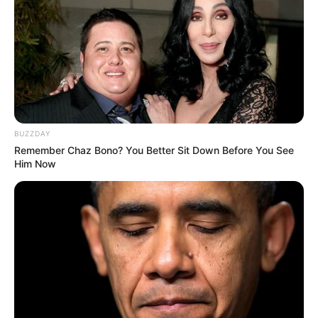
une opposition relevée. Malone Favriaux, son jockey,
compte sur sa tenue pour se défendre.
BUZZDAY
Remember Chaz Bono? You Better Sit Down Before You See
Him Now
POWERBALL N° CHANCE
Les Gros outsiders : Des chances minces
mais réelles