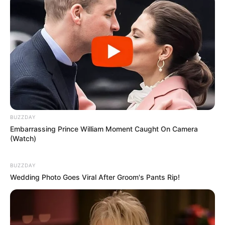
BUZZDAY
Embarrassing Prince William Moment Caught On Camera
(Watch)
Les favoris : Des profils solides pour la
BUZZDAY
Wedding Photo Goes Viral After Groom's Pants Rip!
victoire
SUPER ALEX (9)
s’impose comme le favori logique. À 10
ans, ce spécialiste des longues distances affiche une