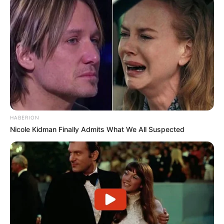
Partagez sur les réseaux! Merci à Vous!
Le pronostic quinté spéculatif du jour en
cinq chevaux
3 HASTA LA VISTA
16 LORENZO DE MEDICI
7 VENTOSILLA
2 ANNABEL’S GHOST
HABERION
14 MEHLANGO
Nicole Kidman Finally Admits What We All Suspected
En cas de non-partant ou pour un champ élargi et par
ordre de préférence:
4 RIKA DE LA VIS
11 ACOTANGO
Retrouvez chaque jour
«
Les PRONOSTICS QUINTÉ DE LA