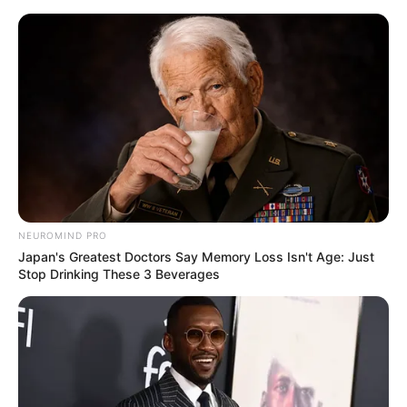
Aller
au
LE MEILLEUR PRONOSTIC
contenu
La Base du QUINTÉ au Special Tocard du PMU
Menu
NEUROMIND PRO
Japan's Greatest Doctors Say Memory Loss Isn't Age: Just
Stop Drinking These 3 Beverages