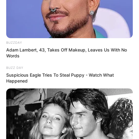
BUZZDAY
Adam Lambert, 43, Takes Off Makeup, Leaves Us With No
Words
BUZZ DAY
Suspicious Eagle Tries To Steal Puppy - Watch What
Happened
NUMEROS ASTRO QUINTE CHANCE DU JOUR
Spécial Tocard du Quinté PRIX RIEUSSEC