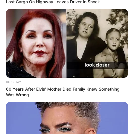
au jeu du Simple Gagnant et Placé sur les 10 derniers
Lost Cargo On Highway Leaves Driver In Shock
Quintés de Plat.
Les Meilleures cotes pour les plus grandes compétitions de
Football sont ici
.
BUZZDAY
LIRE LA SUITE
60 Years After Elvis' Mother Died Family Knew Something
Was Wrong