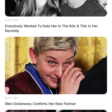
Le spécial Tocard de meilleur pronostic est assurément un
jeu spéculatif donc risqué…
BUZZ DAY
Everybody Wanted To Date Her In The 80s & This Is Her
7 VENTOSILLA
Recently
A lire plus bas sur cette page l’analyse du Spécial Tocard
du Quinté du jour.
Pronostic Quinté soft une analyse logique
du Quinté+ du jour en 5 chevaux
16 LORENZO DE MEDICI
12 HATIM
3 HASTA LA VISTA
1 PENTAOUR
BUZZ DAY
9 SUPER ALEX
Ellen DeGeneres Confirms Her New Partner