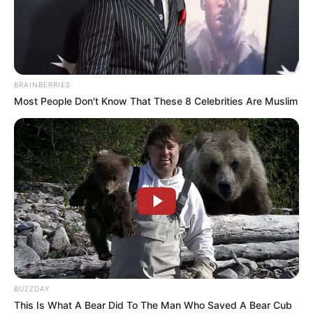
BRAINBERRIES
QUINTÉ PRIX RIEUSSEC PRONOSTIC 19-10-
Most People Don't Know That These 8 Celebrities Are Muslim
2025
BUZZDAY
This Is What A Bear Did To The Man Who Saved A Bear Cub