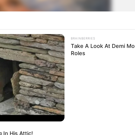
ssite de onze pronostiqueurs de la presse
lacé sur les 10 derniers Quinté de Trot attelé.
s plus grandes compétitions de
Football sont ici
.
BRAINBERRIES
Take A Look At Demi Moo
Roles
TRO QUINTE CHANCE DU JOUR
u GRAND PRIX DE LA VILLE DE CABOURG
ic est assurément un jeu spéculatif donc risqué…
AWAI PONT VAUTIER
nalyse du Spécial Tocard du Quinté+.
In His Attic!