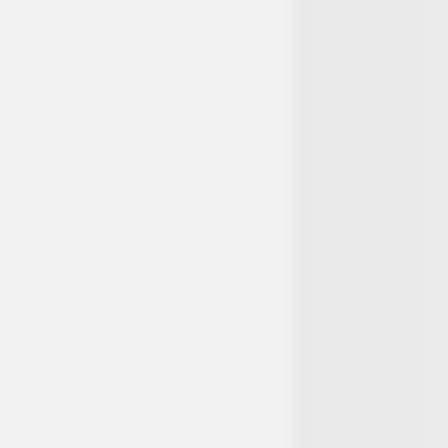
R MEDIA
se Religious Wonders Left The
ld Speechless