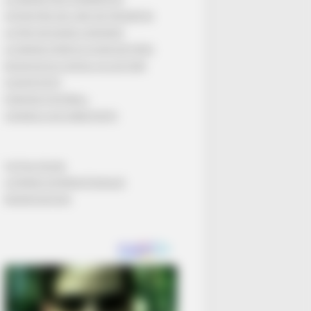
QATAR PRIX DE L’ARC DE TRIOMPHE
LE PRIX DE DIANE LONGINES
LE GRAND STEEPLE-CHASE DE PARIS
MUSIQUE DU CHEVAL SA LECTURE
QUINTÉ SPOT
PARIONS FOOTBALL
CONSEILS AUX DEBUTANTS
Turf Jeu Simple
LOTERIES INTERNATIONALES
MONETISATION