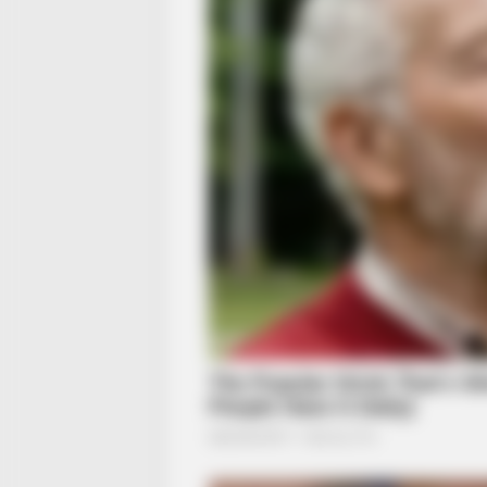
En cas de non-partant ou pour un cha
2 HONEY KING
4 HOBBES
Retrouvez chaque jour
BUZZ DAY
Chrissy Metz Is So Skinny Now An
Model
Quinté+ du 18 juillet à Cabo
GRAND PRIX DE LA VILLE D
Ce vendredi 18 juillet, l’hippodrome d
Ville de Cabourg, support du Quinté+.
trotteurs d’âge vont en découdre, rép
poteau, cinq devront rendre vingt-cin
parieurs, les spécialistes corde à dro