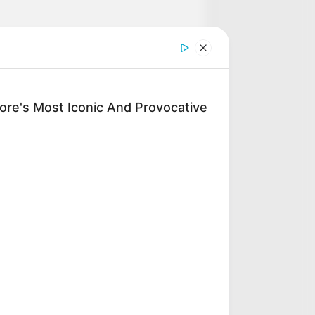
ARCHIVES
Archives
re's Most Iconic And Provocative