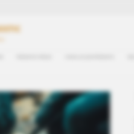
OSTIC
PMU
RD
PRONOSTICS PRESSE
CHEVAL DU JOUR PRONOSTIC
RES