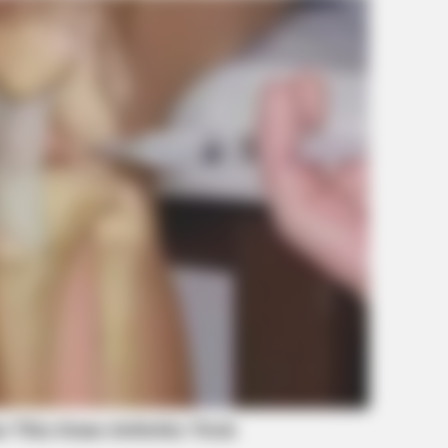
ofondie des performances, des aptitudes au parcours
 proposons une analyse du quinté du jour complète et
BUZZ DAY
RADA
quatre catégories : Favoris, Secondes chances,
Says
Remember Albert? You Better Sit
The
idéal pour affiner vos jeux et maximiser vos chances de
Down Before You See Him Today
Wor
S OFFRES DE LA SEMAINE !
ès solides au succès du Quinté
Il n’est jamais sorti des trois premiers en dix courses
ceptionnel corde à droite : cinq victoires et une
érieux, sa régularité et sa redoutable efficacité en
venir de l’arrière et sait finir fort. Tous les voyants
BRAINBERRIES