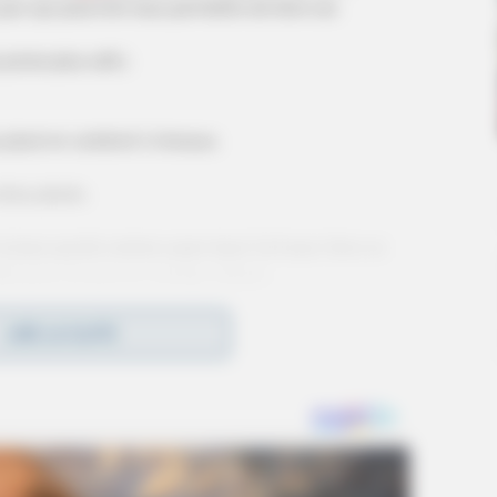
our qui pourront vous permettre de faire ces
 prono plus soft.)
u placé en combiné 3 chevaux.
t/ou placés.
r la base quinté comme super base Turf pour faire un
le pour les jeux en champs réduits.
 Annuel sur le tableau situé sur la
page des stats
.
LIRE LA SUITE
 JEANNETTE PRIORY
5 JUST A MIDI
3 HALO AM
té à lire un peu plus bas sur cette page.