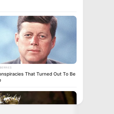
BERRIES
onspiracies That Turned Out To Be
e