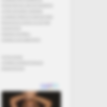
QATAR PRIX DE L’ARC DE TRIOMPHE
LE PRIX DE DIANE LONGINES
LE GRAND STEEPLE-CHASE DE PARIS
MUSIQUE DU CHEVAL SA LECTURE
QUINTÉ SPOT
PARIONS FOOTBALL
CONSEILS AUX DEBUTANTS
Turf Jeu Simple
LOTERIES INTERNATIONALES
MONETISATION