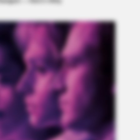
BRAINBERRIES
n't Stop Talking About
Where Are They Now? 9
Career Paths
BRAINBERRIES
BRAIN
It's The End Of The Road: The Worst
The
TV Series Finales Of All Time
The