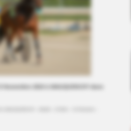
 13 Novembre 2024 à MAUQUENCHY dans
N à MAUQUENCHY – Attelé – 2150m – 16 Partants –