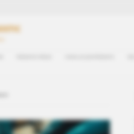
OSTIC
PMU
RD
PRONOSTICS PRESSE
CHEVAL DU JOUR PRONOSTIC
RES
NCHY