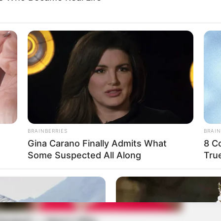
BRAINBERRIES
BRAIN
Gina Carano Finally Admits What
8 C
Some Suspected All Along
Tru