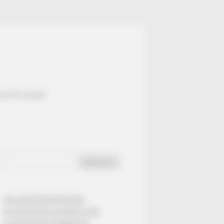
ULTATS QUINTÉ
Rechercher :
CALCULETTE DE DUTCHING
LE QATAR PRIX DU JOCKEY CLUB
LE GRAND PRIX D’AMÉRIQUE