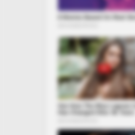
BRAINBERRIES
To Steamy To Stream? Not For Th
Bridgertons! 9 Must-See Scenes