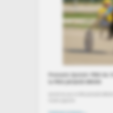
Pronostic Quinté+ PMU du
le PRIX JACQUES BRION
Quinté du jour le PRIX JACQUES BRIO
Corde à gauche
Continuer la lecture
→