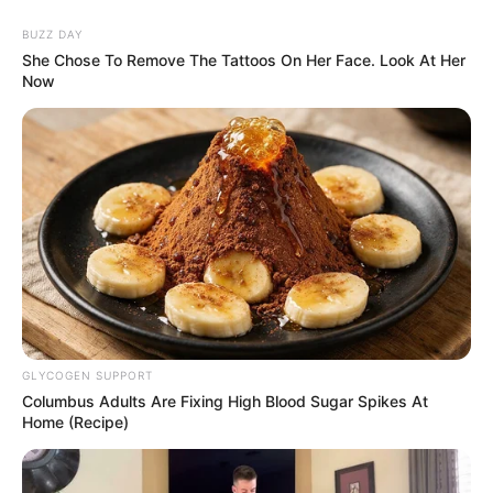
Egalement à votre disposition et dans le but de vous
BUZZ DAY
faciliter l’analyse de ce quinté, vous pourrez découvrir
les
She Chose To Remove The Tattoos On Her Face. Look At Her
dernières statistiques des pronostiqueurs sur les courses
Now
de Trot attelé
..
GLYCOGEN SUPPORT
Columbus Adults Are Fixing High Blood Sugar Spikes At
Home (Recipe)
POWERBALL N° CHANCE
Quel opérateur pour jouer le Tiercé Quarté