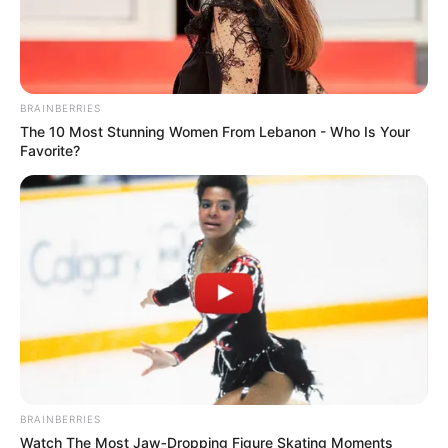
13 Partants – Corde à gauche
Base Prono PMU du Quinté ou Couplé
gagnant du jour dans le U.E.T ELITE CIRCUIT
BRAINBERRIES
FINALE
The 10 Most Stunning Women From Lebanon - Who Is Your
Favorite?
La base prono du Quinté est établie avec notre logiciel qui
est 100% gratuit. Soit les 3 principaux favoris du
Quinté
PMU
du jour qui pourront vous permettre de faire ces
différents jeux:
(liste de paris allant du plus risqué au prono plus soft.)
Un Tiercé.
Le couplé (jumelé) gagnant et/ou placé en combiné 3
chevaux.
Un 2sur4 en combiné 3Cv.
De 1 à 3 jeux simples Gagnants et/ou placés.
BRAINBERRIES
Watch The Most Jaw‑Dropping Figure Skating Moments