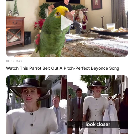
Quinté?
Vous pouvez parier le Quinté du jour chez l’un des
opérateurs ci-dessous, n’hésitez pas à comparer les offres
de chacun d’entre eux.
Jeux à 0.10 € exclusivité du Web
BUZZ DAY
Watch This Parrot Belt Out A Pitch-Perfect Beyonce Song
Et sans oublier le pronostic du
Cheval du Jour
!
Arrivée du Quinté du jour, qui est le gagnant du
U.E.T ELITE CIRCUIT FINALE