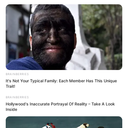
Aller
au
LE MEILLEUR PRONOSTIC
contenu
La Base du QUINTÉ au Special Tocard du PMU
Menu
BRAINBERRIES
It's Not Your Typical Family: Each Member Has This Unique
Trait!
BRAINBERRIES
Hollywood's Inaccurate Portrayal Of Reality – Take A Look
Inside
U.E.T ELITE CIRCUIT FINALE PRONOSTIC