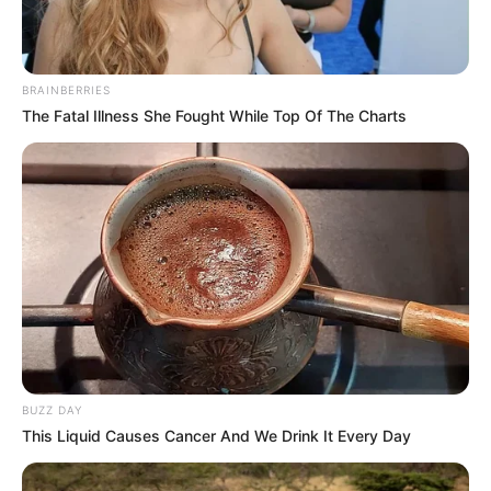
Faites votre propre synthèse avec l’aide du Logiciel 100%
gratuit et obtenez un pronostic Logique ou avec des
outsiders.
BRAINBERRIES
The Fatal Illness She Fought While Top Of The Charts
MEILLEURES OFFRES DE LA SEMAINE !
BUZZ DAY
This Liquid Causes Cancer And We Drink It Every Day