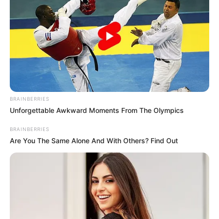
PMU 11-10-2024
BRAINBERRIES
Unforgettable Awkward Moments From The Olympics
BRAINBERRIES
Are You The Same Alone And With Others? Find Out
Pronostic Quinté+ PMU du 11 Octobre 2024
à VINCENNES le U.E.T ELITE CIRCUIT FINALE
VINCENNES – U.E.T ELITE CIRCUIT FINALE – Attelé – 2100m –