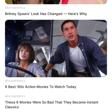
BRAINBERRIES
Britney Spears' Look Has Changed — Here's Why
NUMEROS ASTRO QUINTE CHANCE DU JOUR
Spécial Tocard du U.E.T ELITE CIRCUIT FINALE
BRAINBERRIES
6 Best '90s Action Movies To Watch Today
Le spécial Tocard de meilleur pronostic est assurément un
BRAINBERRIES
jeu spéculatif donc risqué…
These 6 Movies Were So Bad That They Became Instant
Classics
6 GANAY DE BANVILLE